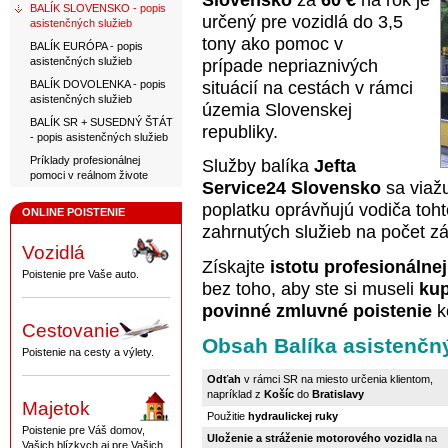
Slovensko
za
60 €
na rok je
BALÍK SLOVENSKO - popis
určený pre vozidlá do 3,5
asistenčných služieb
tony ako pomoc v
BALÍK EURÓPA - popis
asistenčných služieb
prípade nepriaznivých
BALÍK DOVOLENKA - popis
situácií na cestách v rámci
asistenčných služieb
územia Slovenskej
BALÍK SR + SUSEDNÝ ŠTÁT
republiky.
- popis asistenčných služieb
Príklady profesionálnej
Služby balíka
Jefta
pomoci v reálnom živote
Service24 Slovensko
sa viažu
poplatku oprávňujú vodiča to
ONLINE POISTENIE
zahrnutých služieb na počet z
Vozidlá
Získajte
istotu profesionálne
Poistenie pre Vaše auto.
bez toho, aby ste si museli
kup
povinné zmluvné poistenie
k
Cestovanie
Obsah Balíka asistenčn
Poistenie na cesty a výlety.
Odťah
v rámci SR na miesto určenia klientom,
napríklad z
Košíc
do
Bratislavy
Majetok
Použitie
hydraulickej ruky
Poistenie pre Váš domov,
Uloženie a stráženie motorového vozidla
na
Vašich blízkych aj pre Vašich