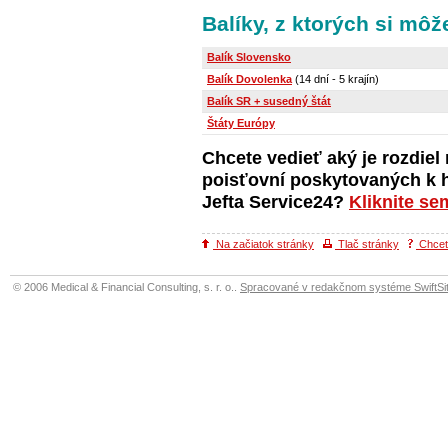
Balíky, z ktorých si môž
Balík Slovensko
Balík Dovolenka
(14 dní - 5 krajín)
Balík SR + susedný štát
Štáty Európy
Chcete vedieť aký je rozdie
poisťovní poskytovaných k h
Jefta Service24?
Kliknite se
Na začiatok stránky
Tlač stránky
Chcete
© 2006 Medical & Financial Consulting, s. r. o..
Spracované v redakčnom systéme SwiftSit