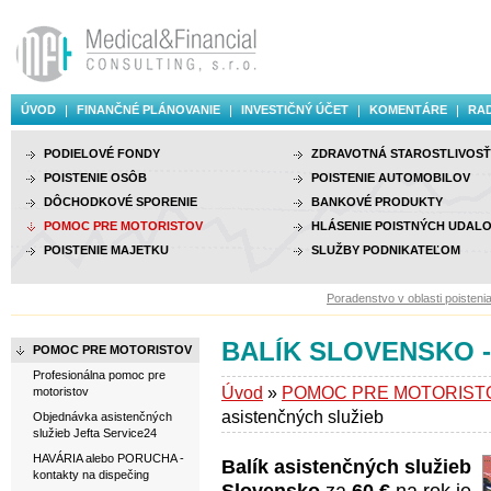
ÚVOD
FINANČNÉ PLÁNOVANIE
INVESTIČNÝ ÚČET
KOMENTÁRE
RAD
PODIELOVÉ FONDY
ZDRAVOTNÁ STAROSTLIVOSŤ
POISTENIE OSÔB
POISTENIE AUTOMOBILOV
DÔCHODKOVÉ SPORENIE
BANKOVÉ PRODUKTY
POMOC PRE MOTORISTOV
HLÁSENIE POISTNÝCH UDALO
POISTENIE MAJETKU
SLUŽBY PODNIKATEĽOM
Poradenstvo v oblasti poistenia, i
BALÍK SLOVENSKO - p
POMOC PRE MOTORISTOV
Profesionálna pomoc pre
Úvod
»
POMOC PRE MOTORIST
motoristov
asistenčných služieb
Objednávka asistenčných
služieb Jefta Service24
HAVÁRIA alebo PORUCHA -
Balík asistenčných služieb
kontakty na dispečing