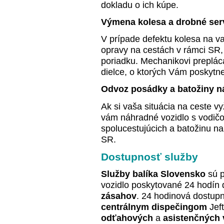
dokladu o ich kúpe.
Výmena kolesa a drobné ser
V prípade defektu kolesa na v
opravy na cestách v rámci SR, 
poriadku. Mechanikovi preplác
dielce, o ktorých Vám poskytn
Odvoz posádky a batožiny n
Ak si vaša situácia na ceste 
vám náhradné vozidlo s vodičo
spolucestujúcich a batožinu na
SR.
Dostupnosť služby
Služby balíka Slovensko
sú p
vozidlo poskytované 24 hodín
zásahov
. 24 hodinová dostup
centrálnym dispečingom
Jeft
odťahových
a
asistenčných 