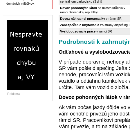
centrálnom parkovisku (3 dni)
domácich miláčikov.
Dovoz pohonných látok
na miesto určenia v
rámci Slovenskej republiky
Dovoz náhradnej pneumatiky
v rámci SR
Zabezpečenie ubytovania
zo strany dispečingu
Vyslobodzovacie práce
v rámci SR
Podrobnosti k zahrnut
Odťahové a vyslobodzovacie
V prípade dopravnej nehody al
SR vám pošle dispečing Jefta 
nehode, pracovníci vám vozidl
vozidlo a odtiahnu kamkoľvek v
určíte. Tam vám vozidlo zložia.
Reklama
Dovoz pohonných látok v rá
Ak vám počas jazdy dôjde vo vo
vám ochotne privezú jeho dost
rámci SR. Pracovníkovi preplá
Vám privezie, a to na základ