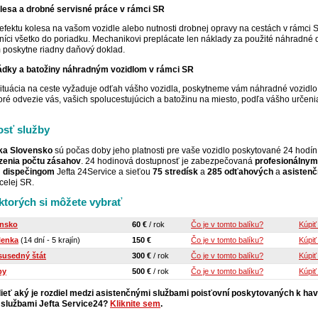
esa a drobné servisné práce v rámci SR
efektu kolesa na vašom vozidle alebo nutnosti drobnej opravy na cestách v rámci 
níci všetko do poriadku. Mechanikovi preplácate len náklady za použité náhradné d
 poskytne riadny daňový doklad.
dky a batožiny náhradným vozidlom v rámci SR
situácia na ceste vyžaduje odťah vášho vozidla, poskytneme vám náhradné vozidlo
oré odvezie vás, vašich spolucestujúcich a batožinu na miesto, podľa vášho určeni
sť služby
íka Slovensko
sú počas doby jeho platnosti pre vaše vozidlo poskytované 24 hodí
enia počtu zásahov
. 24 hodinová dostupnosť je zabezpečovaná
profesionálnym
m dispečingom
Jefta 24Service a sieťou
75 stredísk
a
285 odťahových
a
asisten
celej SR.
 ktorých si môžete vybrať
ensko
60 €
/ rok
Čo je v tomto balíku?
Kúpiť
lenka
(14 dní - 5 krajín)
150 €
Čo je v tomto balíku?
Kúpiť
 susedný štát
300 €
/ rok
Čo je v tomto balíku?
Kúpiť
py
500 €
/ rok
Čo je v tomto balíku?
Kúpiť
ieť aký je rozdiel medzi asistenčnými službami poisťovní poskytovaných k ha
a službami Jefta Service24?
Kliknite sem
.