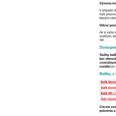
Výmena kol
V prípade d
naši pracov
ktorých vám
Odvoz posá
Ak si vaša 
vodičom, kt
SR.
Dostupno
Služby bal
bez obmedz
centrálny
vozidiel
po 
Balíky, z
Balík Slov
Balík Dovo
Balík SR +
Štáty Euró
Chcete ved
poisteniu 