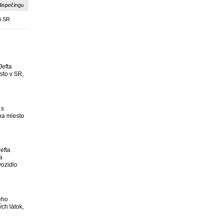
dispečingu
i SR
Jefta
sto v SR,
 s
na miesto
efta
a
vozidlo
eho
ch látok,