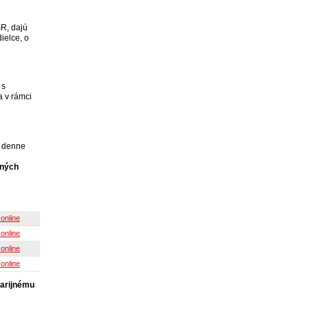
SR, dajú
ielce, o
 s
a v rámci
n denne
čných
 online
 online
 online
 online
varijnému