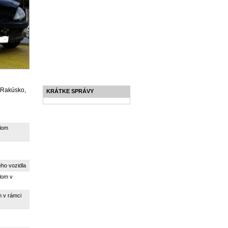
 Rakúsko,
KRÁTKE SPRÁVY
lom
ho vozidla
lom v
 v rámci