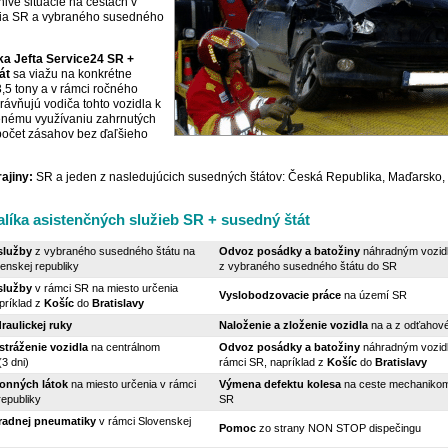
nivé situácie na cestách v
ia SR a vybraného susedného
íka Jefta Service24 SR +
át
sa viažu na konkrétne
3,5 tony a v rámci ročného
rávňujú vodiča tohto vozidla k
ému využívaniu zahrnutých
počet zásahov bez ďaľšieho
ajiny:
SR a jeden z nasledujúcich susedných štátov: Česká Republika, Maďarsko,
líka asistenčných služieb SR + susedný štát
služby
z vybraného susedného štátu na
Odvoz posádky a batožiny
náhradným vozid
enskej republiky
z vybraného susedného štátu do SR
služby
v rámci SR na miesto určenia
Vyslobodzovacie práce
na území SR
príklad z
Košíc
do
Bratislavy
raulickej ruky
Naloženie a zloženie vozidla
na a z odťahové
stráženie vozidla
na centrálnom
Odvoz posádky a batožiny
náhradným vozid
3 dni)
rámci SR, napríklad z
Košíc
do
Bratislavy
onných látok
na miesto určenia v rámci
Výmena defektu kolesa
na ceste mechanikom
republiky
SR
radnej pneumatiky
v rámci Slovenskej
Pomoc
zo strany NON STOP dispečingu