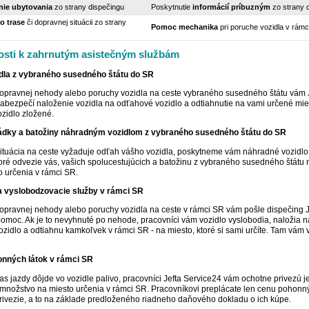
ie ubytovania
zo strany dispečingu
Poskytnutie
informácií príbuzným
zo strany 
o trase
či dopravnej situácii zo strany
Pomoc mechanika
pri poruche vozidla v rámc
sti k zahrnutým asistečným službám
dla z vybraného susedného štátu do SR
opravnej nehody alebo poruchy vozidla na ceste vybraného susedného štátu vám 
abezpečí naloženie vozidla na odťahové vozidlo a odtiahnutie na vami určené mie
zidlo zložené.
dky a batožiny náhradným vozidlom z vybraného susedného štátu do SR
situácia na ceste vyžaduje odťah vášho vozidla, poskytneme vám náhradné vozidlo
oré odvezie vás, vašich spolucestujúcich a batožinu z vybraného susedného štátu 
 určenia v rámci SR.
 vyslobodzovacie služby v rámci SR
opravnej nehody alebo poruchy vozidla na ceste v rámci SR vám pošle dispečing J
omoc. Ak je to nevyhnuté po nehode, pracovníci vám vozidlo vyslobodia, naložia n
zidlo a odtiahnu kamkoľvek v rámci SR - na miesto, ktoré si sami určíte. Tam vám 
nných látok v rámci SR
s jazdy dôjde vo vozidle palivo, pracovníci Jefta Service24 vám ochotne privezú j
množstvo na miesto určenia v rámci SR. Pracovníkovi preplácate len cenu pohonný
rivezie, a to na základe predloženého riadneho daňového dokladu o ich kúpe.