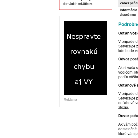
Zabezpečen
domácich miláčikov.
Informácie 
dispečingu
Podrobno
Odťah vozi
V prípade d
Service24 z
kde bude vo
Odvoz posá
Ak si vaša 
vodičom, kt
podľa vášho
Odťahové a
V prípade d
Service24 p
Reklama
odťahové vo
zložia.
Dovoz poho
Ak vám poča
dostatočné 
ktoré vám p