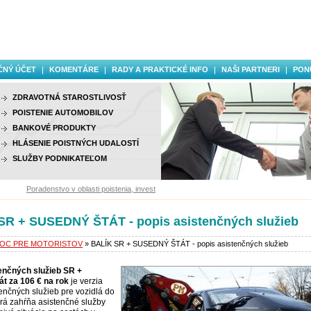
ČNÝ ÚČET
KOMENTÁRE
RADY A PRAKTICKÉ INFO
NAŠI PARTNERI
PON
ZDRAVOTNÁ STAROSTLIVOSŤ
POISTENIE AUTOMOBILOV
BANKOVÉ PRODUKTY
HLÁSENIE POISTNÝCH UDALOSTÍ
SLUŽBY PODNIKATEĽOM
Poradenstvo v oblasti poistenia, investovania a finančných služieb.
SR + SUSEDNÝ ŠTÁT - popis asistenčných služieb
OC PRE MOTORISTOV
» BALÍK SR + SUSEDNÝ ŠTÁT - popis asistenčných služieb
tenčných služieb SR +
át za 106 € na rok
je verzia
tenčných služieb pre vozidlá do
torá zahŕňa asistenčné služby