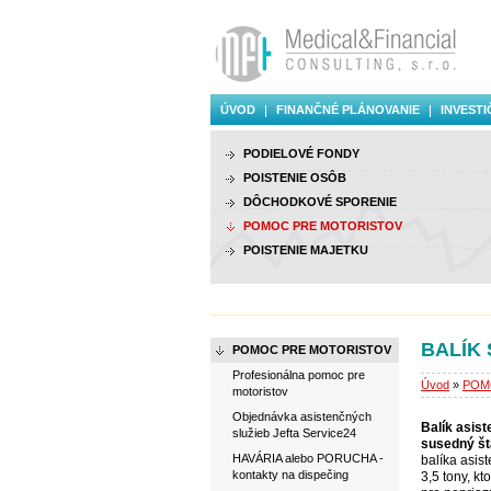
ÚVOD
FINANČNÉ PLÁNOVANIE
INVESTI
PODIELOVÉ FONDY
POISTENIE OSÔB
DÔCHODKOVÉ SPORENIE
POMOC PRE MOTORISTOV
POISTENIE MAJETKU
BALÍK 
POMOC PRE MOTORISTOV
Profesionálna pomoc pre
Úvod
»
POM
motoristov
Objednávka asistenčných
Balík asis
služieb Jefta Service24
susedný št
HAVÁRIA alebo PORUCHA -
balíka asis
kontakty na dispečing
3,5 tony, k