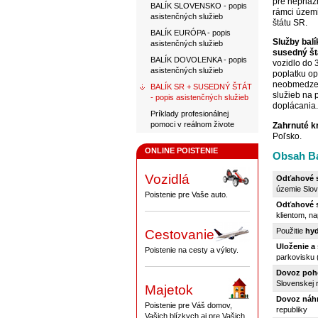
pre nepriaz
BALÍK SLOVENSKO - popis
rámci územ
asistenčných služieb
štátu SR.
BALÍK EURÓPA - popis
Služby bal
asistenčných služieb
susedný št
BALÍK DOVOLENKA - popis
vozidlo do 
asistenčných služieb
poplatku op
neobmedzen
BALÍK SR + SUSEDNÝ ŠTÁT
služieb na 
- popis asistenčných služieb
doplácania.
Príklady profesionálnej
pomoci v reálnom živote
Zahrnuté kr
Poľsko.
ONLINE POISTENIE
Obsah Ba
Vozidlá
Odťahové 
územie Slov
Poistenie pre Vaše auto.
Odťahové 
klientom, na
Použitie
hyd
Cestovanie
Uloženie a 
Poistenie na cesty a výlety.
parkovisku (
Dovoz poh
Slovenskej 
Majetok
Dovoz náh
Poistenie pre Váš domov,
republiky
Vašich blízkych aj pre Vašich