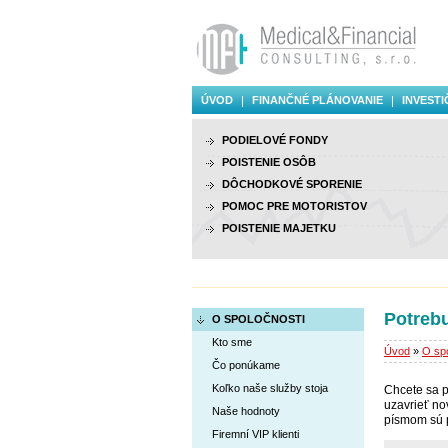
ÚVOD
FINANČNÉ PLÁNOVANIE
INVESTI
PODIELOVÉ FONDY
POISTENIE OSÔB
DÔCHODKOVÉ SPORENIE
POMOC PRE MOTORISTOV
POISTENIE MAJETKU
Potreb
O SPOLOČNOSTI
Kto sme
Úvod
»
O spo
Čo ponúkame
Koľko naše služby stoja
Chcete sa p
uzavrieť no
Naše hodnoty
písmom sú p
Firemní VIP klienti