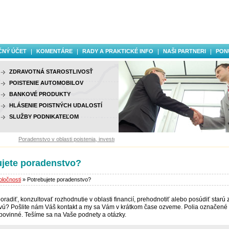
ČNÝ ÚČET
KOMENTÁRE
RADY A PRAKTICKÉ INFO
NAŠI PARTNERI
PON
ZDRAVOTNÁ STAROSTLIVOSŤ
POISTENIE AUTOMOBILOV
BANKOVÉ PRODUKTY
HLÁSENIE POISTNÝCH UDALOSTÍ
SLUŽBY PODNIKATEĽOM
Poradenstvo v oblasti poistenia, investovania a finančných služieb.
ujete poradenstvo?
ločnosti
» Potrebujete poradenstvo?
oradiť, konzultovať rozhodnutie v oblasti financií, prehodnotiť alebo posúdiť starú 
vú? Pošlite nám Váš kontakt a my sa Vám v krátkom čase ozveme. Polia označené
ovinné. Tešíme sa na Vaše podnety a otázky.