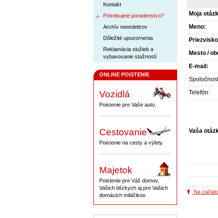
Kontakt
Moja otázka
Potrebujete poradenstvo?
Meno:
Archív newslettrov
Dôležité upozornenia
Priezvisko
Reklamácia služieb a
Mesto / ob
vybavovanie stažností
E-mail:
ONLINE POISTENIE
Spoločnosť
Vozidlá
Telefón:
Poistenie pre Vaše auto.
Cestovanie
Vaša otáz
Poistenie na cesty a výlety.
Majetok
Poistenie pre Váš domov,
Vašich blízkych aj pre Vašich
Na začiat
domácich miláčikov.