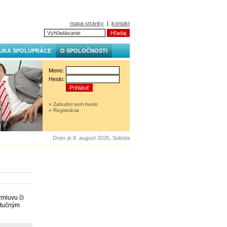
mapa stránky
|
kontakt
UKA SPOLUPRÁCE
O SPOLOČNOSTI
Meno:
Heslo:
» Zabudol som heslo
» Registrácia
Dnes je 8. august 2026, Sobota
zmluvu či
 tučným