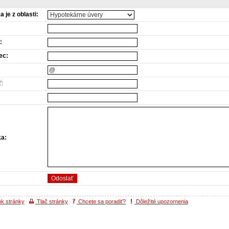
 je z oblasti:
:
ec:
:
ka:
ok stránky
Tlač stránky
Chcete sa poradiť?
Dôležité upozornenia