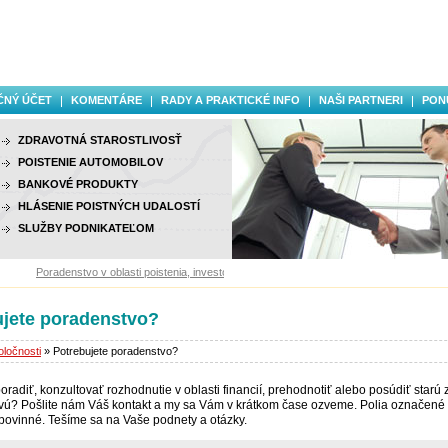
ČNÝ ÚČET
KOMENTÁRE
RADY A PRAKTICKÉ INFO
NAŠI PARTNERI
PON
ZDRAVOTNÁ STAROSTLIVOSŤ
POISTENIE AUTOMOBILOV
BANKOVÉ PRODUKTY
HLÁSENIE POISTNÝCH UDALOSTÍ
SLUŽBY PODNIKATEĽOM
Poradenstvo v oblasti poistenia, investovania a finančných služieb.
ujete poradenstvo?
ločnosti
» Potrebujete poradenstvo?
oradiť, konzultovať rozhodnutie v oblasti financií, prehodnotiť alebo posúdiť starú 
vú? Pošlite nám Váš kontakt a my sa Vám v krátkom čase ozveme. Polia označené
ovinné. Tešíme sa na Vaše podnety a otázky.