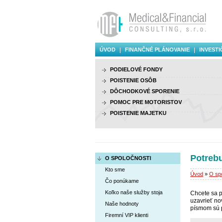
ÚVOD
FINANČNÉ PLÁNOVANIE
INVESTI
PODIELOVÉ FONDY
POISTENIE OSÔB
DÔCHODKOVÉ SPORENIE
POMOC PRE MOTORISTOV
POISTENIE MAJETKU
Potreb
O SPOLOČNOSTI
Kto sme
Úvod
»
O spo
Čo ponúkame
Koľko naše služby stoja
Chcete sa p
uzavrieť no
Naše hodnoty
písmom sú p
Firemní VIP klienti