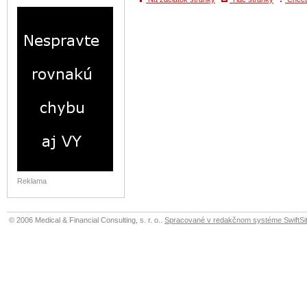
Reklama
© 2006 Medical & Financial Consulting, s. r. o..
Spracované v redakčnom systéme SwiftSit