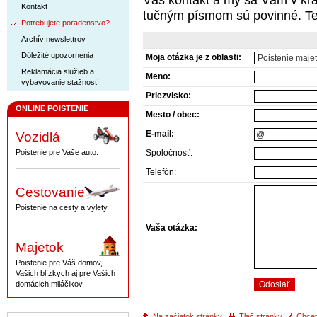
Váš kontakt a my sa Vám v kr
Kontakt
tučným písmom sú povinné. Te
Potrebujete poradenstvo?
Archív newslettrov
Dôležité upozornenia
Moja otázka je z oblasti:
Reklamácia služieb a
Meno:
vybavovanie stažností
Priezvisko:
ONLINE POISTENIE
Mesto / obec:
E-mail:
Vozidlá
Poistenie pre Vaše auto.
Spoločnosť:
Telefón:
Cestovanie
Poistenie na cesty a výlety.
Vaša otázka:
Majetok
Poistenie pre Váš domov,
Vašich blízkych aj pre Vašich
domácich miláčikov.
Na začiatok stránky
Tlač stránky
Chcete