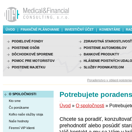
ÚVOD
FINANČNÉ PLÁNOVANIE
INVESTIČNÝ ÚČET
KOMENTÁRE
RAD
PODIELOVÉ FONDY
ZDRAVOTNÁ STAROSTLIVOSŤ
POISTENIE OSÔB
POISTENIE AUTOMOBILOV
DÔCHODKOVÉ SPORENIE
BANKOVÉ PRODUKTY
POMOC PRE MOTORISTOV
HLÁSENIE POISTNÝCH UDALO
POISTENIE MAJETKU
SLUŽBY PODNIKATEĽOM
Poradenstvo v oblasti poistenia, 
Potrebujete poraden
O SPOLOČNOSTI
Kto sme
Úvod
»
O spoločnosti
» Potrebujet
Čo ponúkame
Koľko naše služby stoja
Chcete sa poradiť, konzultovať 
Naše hodnoty
prehodnotiť alebo posúdiť star
Firemní VIP klienti