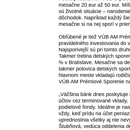
mesačne 20 eur až 50 eur. Míľn
sú životné situácie – narodeni
dôchodok. Napríklad každý šies
mesačne si na nej sporí v prie
Obľúbené je tiež VÚB AM Prém
pravidelného investovania do 
Najsporivejší sú pri tomto dr
Takmer tretina detských sporen
% v Bratislave. Mesačne sa de
takmer polovica detských spori
hlavnom meste vkladajú rodiči
VÚB AM Prémiové Sporenie na
„Väčšina bánk dnes poskytuje 
účtov cez terminované vklady, 
podielové fondy. Ideálne je nast
vždy, keď prídu na účet peniaz
uprednostnia všetky aj nie ne
Štubňová, vedúca oddelenia de