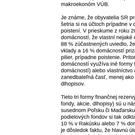
makroekonóm VÚB.
Je známe, že obyvatelia SR pr
šetria si na účtoch prípadne v
poistení. V prieskume z roku 
domácností, že vlastní nejaké 
88 % zúčastnených uviedlo, že
vklady a 16 % domácností priz
pilier, prípadne poistenie. Pr
domácností využíva iné formy 
domácností) alebo vlastníctvo 
zanedbateľná časť, menej ako 
dlhopisov.
Tieto tri formy finančnej reze
fondy, akcie, dlhopisy) sú u n
susednom Poľsku či Maďarsku,
podielových fondov si tak odk
10 % v Rakúsku alebo 7 % dom
je dôsledok faktu, že hlavnú ú