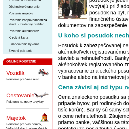
posudok je jeden 
Zdravotná starostlivosť
vypýtajú pri žiad
Dôchodkové sporenie
posudok na byt, 
Poistenie majetku
finančného ústav
Poistenie zodpovednosti za
škodu - základný prehľad
dokumentov na zabezpečenie 
Poistenie automobilov
U koho si posudok nech
Kreditná karta
Financovanie bývania
Posudok k zabezpečovanej neh
akémukoľvek registrovanému 
Životné poistenie
stavieb a nehnuteľností. Banky
ONLINE POISTENIE
akéhokoľvek registrovaného zn
vypracovanie znaleckého posud
Vozidlá
v banke alebo na internetovej 
Poistenie pre Vaše auto.
Cena závisí aj od typu 
Cestovanie
Cena znaleckého posudku sa po
Poistenie na cesty a výlety.
prípade bytov, pri rodinných d
tisíc korún). Banky sú samy 
o cene nehnuteľnosti. Záujemc
Majetok
priamo banke, väčšinou sa tát
Poistenie pre Váš domov,
poplatku za poskytnutie úveru.
Vašich blízkych aj pre Vašich