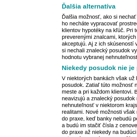
Ďalšia alternatíva
Ďalšia možnosť, ako si nechať 
ho necháte vypracovať prostre
klientov hypotéky na kľúč. Pri 
preverenými znalcami, ktorýc
akceptujú. Aj z ich skúseností v
si nechali znalecký posudok v
hodnotu vybranej nehnuteľnos
Niekedy posudok nie je
V niektorých bankách však už k
posudok. Zatiaľ túto možnosť 
meste a pri každom klientovi.
neavizujú a znalecký posudok n
nehnuteľnosť v niektorom krajs
realitami. Nové možnosti vša
do praxe, keď banky nebudú p
a budú im stačiť čísla z cenove
do praxe až niekedy na budúci