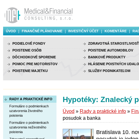
ÚVOD
FINANČNÉ PLÁNOVANIE
INVESTIČNÝ ÚČET
KOMENTÁRE
RAD
PODIELOVÉ FONDY
ZDRAVOTNÁ STAROSTLIVOSŤ
POISTENIE OSÔB
POISTENIE AUTOMOBILOV
DÔCHODKOVÉ SPORENIE
BANKOVÉ PRODUKTY
POMOC PRE MOTORISTOV
HLÁSENIE POISTNÝCH UDALO
POISTENIE MAJETKU
SLUŽBY PODNIKATEĽOM
Hypotéky: Znalecký 
RADY A PRAKTICKÉ INFO
Formuláre o podmienkach
Úvod
»
Rady a praktické info
»
Fin
uzatvorenia životného
poistenia
posudok a banka
Formuláre o podmienkach
uzatvorenia neživotného
Bratislava 10. n
poistenia