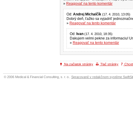
»
Reagovať na tento komentár
Od:
Andrej Michalčík
(17. 4. 2010, 13:05)
Dobrý deň, ťažko sa vyjadriť jedno
»
Reagovať na tento komentár
Od:
Ivan
(17. 4. 2010, 18:35)
Dakujem velmi pekne za informaciu! Ur
»
Reagovať na tento komentár
Na začiatok stránky
Tlač stránky
Chcete
© 2006 Medical & Financial Consulting, s. r. o..
Spracované v redakčnom systéme SwiftSit