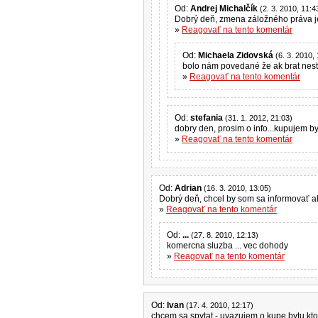
Od:
Andrej Michalčík
(2. 3. 2010, 11:4
Dobrý deň, zmena záložného p
»
Reagovať na tento komentár
Od:
Michaela Zidovská
(6. 3. 2010,
bolo nám povedané že ak brat nesti
»
Reagovať na tento komentár
Od:
stefania
(31. 1. 2012, 21:03)
dobry den, prosim o info...kupujem by
»
Reagovať na tento komentár
Od:
Adrian
(16. 3. 2010, 13:05)
Dobrý deň, chcel by som sa informovať a
»
Reagovať na tento komentár
Od:
...
(27. 8. 2010, 12:13)
komercna sluzba ... vec dohody
»
Reagovať na tento komentár
Od:
Ivan
(17. 4. 2010, 12:17)
chcem sa spytat - uvazujem o kupe bytu kt