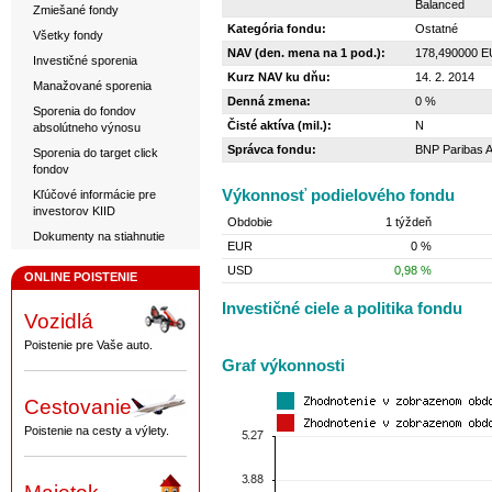
Balanced
Zmiešané fondy
Kategória fondu:
Ostatné
Všetky fondy
NAV (den. mena na 1 pod.):
178,490000 
Investičné sporenia
Kurz NAV ku dňu:
14. 2. 2014
Manažované sporenia
Denná zmena:
0 %
Sporenia do fondov
Čisté aktíva (mil.):
N
absolútneho výnosu
Správca fondu:
BNP Paribas 
Sporenia do target click
fondov
Výkonnosť podielového fondu
Kľúčové informácie pre
investorov KIID
Obdobie
1 týždeň
Dokumenty na stiahnutie
EUR
0 %
USD
0,98 %
ONLINE POISTENIE
Investičné ciele a politika fondu
Vozidlá
Poistenie pre Vaše auto.
Graf výkonnosti
Cestovanie
Poistenie na cesty a výlety.