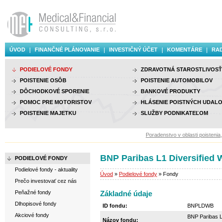
ÚVOD
FINANČNÉ PLÁNOVANIE
INVESTIČNÝ ÚČET
KOMENTÁRE
RAD
PODIELOVÉ FONDY
ZDRAVOTNÁ STAROSTLIVOSŤ
POISTENIE OSÔB
POISTENIE AUTOMOBILOV
DÔCHODKOVÉ SPORENIE
BANKOVÉ PRODUKTY
POMOC PRE MOTORISTOV
HLÁSENIE POISTNÝCH UDALO
POISTENIE MAJETKU
SLUŽBY PODNIKATEĽOM
Poradenstvo v oblasti poistenia, i
BNP Paribas L1 Diversified 
PODIELOVÉ FONDY
Podielové fondy - aktuality
Úvod
»
Podielové fondy
» Fondy
Prečo investovať cez nás
Peňažné fondy
Základné údaje
Dlhopisové fondy
ID fondu:
BNPLDWB
Akciové fondy
BNP Paribas L
Názov fondu: