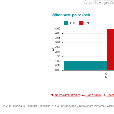
od
Výkonnosť po rokoch
Na začiatok stránky
Tlač stránky
Chcete
© 2006 Medical & Financial Consulting, s. r. o..
Spracované v redakčnom systéme SwiftSit