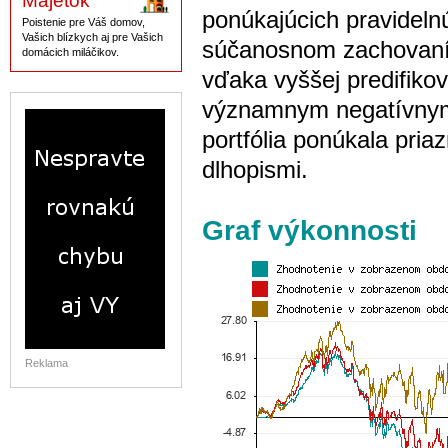
Majetok
ponúkajúcich pravidelnú
Poistenie pre Váš domov,
Vašich blízkych aj pre Vašich
súčanosnom zachovaní n
domácich miláčikov.
vďaka vyššej predifikov
významnym negatívnym 
portfólia ponúkala pria
dlhopismi.
Graf výkonnosti
Reklama