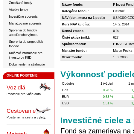
Zmiešané fondy
Názov fondu:
P Invest Fond
Všetky fondy
Kategória fondu:
Ostatné
Investičné sporenia
NAV (den. mena na 1 pod.):
0,640300 CZK
Manažované sporenia
Kurz NAV ku dňu:
14. 2. 2014
Sporenia do fondov
Denná zmena:
0 %
absolútneho výnosu
Čisté aktíva (mil.):
627
Sporenia do target click
Správca fondu:
P INVEST inves
fondov
Manažér fondu:
Martin Pecka
Kľúčové informácie pre
Vznik fondu:
1. 8. 2006
investorov KIID
Dokumenty na stiahnutie
Výkonnosť podiel
ONLINE POISTENIE
Obdobie
1 týždeň
1 m
Vozidlá
CZK
0,28 %
1
Poistenie pre Vaše auto.
EUR
0,53 %
1
USD
1,51 %
1
Cestovanie
Investičné ciele a 
Poistenie na cesty a výlety.
Fond sa zameriava na s