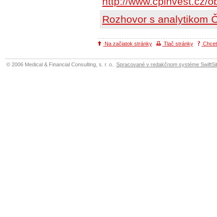
http://www.cpinvest.cz/
Rozhovor s analytikom
Na začiatok stránky
Tlač stránky
Chcete
© 2006 Medical & Financial Consulting, s. r. o..
Spracované v redakčnom systéme SwiftSit