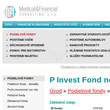
ÚVOD
FINANČNÉ PLÁNOVANIE
INVESTIČNÝ ÚČET
KOMENTÁRE
RAD
PODIELOVÉ FONDY
ZDRAVOTNÁ STAROSTLIVOSŤ
POISTENIE OSÔB
POISTENIE AUTOMOBILOV
DÔCHODKOVÉ SPORENIE
BANKOVÉ PRODUKTY
POMOC PRE MOTORISTOV
HLÁSENIE POISTNÝCH UDALO
POISTENIE MAJETKU
SLUŽBY PODNIKATEĽOM
Poradenstvo v oblasti poistenia, investovania
P Invest Fond n
PODIELOVÉ FONDY
Podielové fondy - aktuality
Úvod
»
Podielové fondy
»
Prečo investovať cez nás
Peňažné fondy
Dlhopisové fondy
Základné údaje
Akciové fondy
ID fondu:
CPIFNA