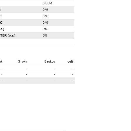
0 EUR
:
0 %
C:
3 %
FC:
0 %
a.):
0%
 TER (p.a.):
0%
ok
3 roky
5 rokov
celé
-
-
-
-
-
-
-
-
-
-
-
-