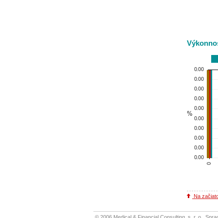
Výkonnos
Na začiat
© 2006 Medical & Financial Consulting, s. r. o..
Spra