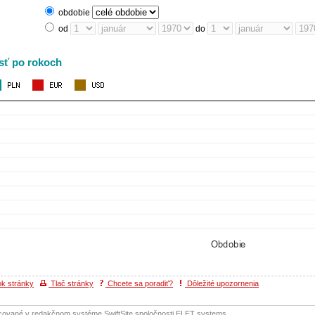
obdobie
od
do
ť po rokoch
ok stránky
Tlač stránky
Chcete sa poradiť?
Dôležité upozornenia
cované v redakčnom systéme SwiftSite spoločnosti ELET systems.