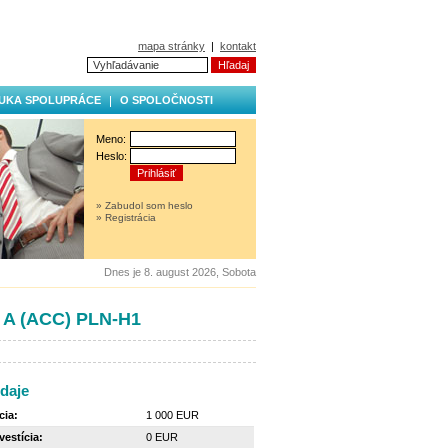
mapa stránky
|
kontakt
UKA SPOLUPRÁCE
O SPOLOČNOSTI
Meno:
Heslo:
» Zabudol som heslo
» Registrácia
Dnes je 8. august 2026, Sobota
A (ACC) PLN-H1
daje
cia:
1 000 EUR
estícia:
0 EUR