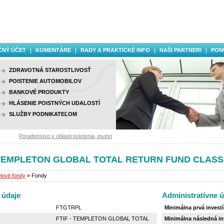
ČNÝ ÚČET
KOMENTÁRE
RADY A PRAKTICKÉ INFO
NAŠI PARTNERI
PON
ZDRAVOTNÁ STAROSTLIVOSŤ
POISTENIE AUTOMOBILOV
BANKOVÉ PRODUKTY
HLÁSENIE POISTNÝCH UDALOSTÍ
SLUŽBY PODNIKATEĽOM
Poradenstvo v oblasti poistenia, investovania a finančných služieb.
 TEMPLETON GLOBAL TOTAL RETURN FUND CLASS 
lové fondy
» Fondy
 údaje
Administratívne ú
FTGTRPL
Minimálna prvá investí
FTIF - TEMPLETON GLOBAL TOTAL
Minimálna následná inv