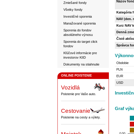
Názov fon
Zmiešané fondy
Všetky fondy
Kategória 
Investičné sporenia
NAV (den. 
Manažované sporenia
Kurz NAV k
Sporenia do fondov
Denná zme
absolútneho výnosu
Čisté aktíva
Sporenia do target click
Správca fo
fondov
Kľúčové informácie pre
Výkonnos
investorov KIID
Obdobie
Dokumenty na stiahnutie
PLN
ONLINE POISTENIE
EUR
USD
Vozidlá
Investičn
Poistenie pre Vaše auto.
Graf výk
Cestovanie
Poistenie na cesty a výlety.