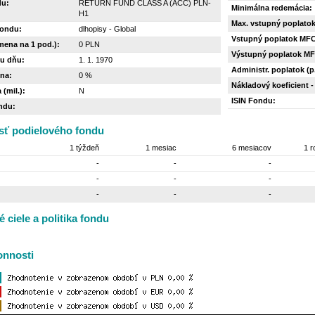
du:
RETURN FUND CLASS A (ACC) PLN-
Minimálna redemácia:
H1
Max. vstupný poplatok
fondu:
dlhopisy - Global
Vstupný poplatok MF
mena na 1 pod.):
0 PLN
Výstupný poplatok M
u dňu:
1. 1. 1970
Administr. poplatok (p.
na:
0 %
Nákladový koeficient -
 (mil.):
N
ISIN Fondu:
ndu:
ť podielového fondu
1 týždeň
1 mesiac
6 mesiacov
1 r
-
-
-
-
-
-
-
-
-
é ciele a politika fondu
onnosti