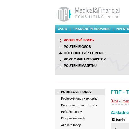
ÚVOD
FINANČNÉ PLÁNOVANIE
INVESTI
PODIELOVÉ FONDY
POISTENIE OSÔB
DÔCHODKOVÉ SPORENIE
POMOC PRE MOTORISTOV
POISTENIE MAJETKU
FTIF -
PODIELOVÉ FONDY
Podielové fondy - aktuality
Úvod
»
Podie
Prečo investovať cez nás
Peňažné fondy
Základné
Dlhopisové fondy
ID fondu:
Akciové fondy