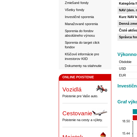
Zmiešané fondy
Kategória 
Všetky fondy
NAV (den. 
Investičné sporenia
Kurz NAV k
Denná zme
Manažované sporenia
Čisté aktíva
Sporenia do fondov
absolútneho výnosu
Správca fo
Sporenia do target click
fondov
Výkonnos
Kľúčové informácie pre
investorov KIID
Obdobie
Dokumenty na stiahnutie
USD
EUR
ONLINE POISTENIE
Investičn
Vozidlá
Poistenie pre Vaše auto.
Graf výk
Cestovanie
Poistenie na cesty a výlety.