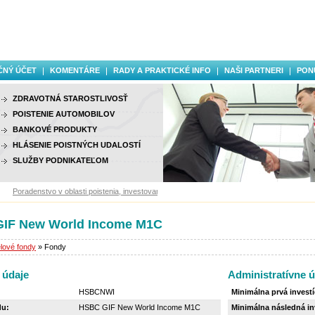
ČNÝ ÚČET
KOMENTÁRE
RADY A PRAKTICKÉ INFO
NAŠI PARTNERI
PON
ZDRAVOTNÁ STAROSTLIVOSŤ
POISTENIE AUTOMOBILOV
BANKOVÉ PRODUKTY
HLÁSENIE POISTNÝCH UDALOSTÍ
SLUŽBY PODNIKATEĽOM
Poradenstvo v oblasti poistenia, investovania a finančných služieb.
IF New World Income M1C
lové fondy
» Fondy
 údaje
Administratívne ú
HSBCNWI
Minimálna prvá investí
du:
HSBC GIF New World Income M1C
Minimálna následná inv