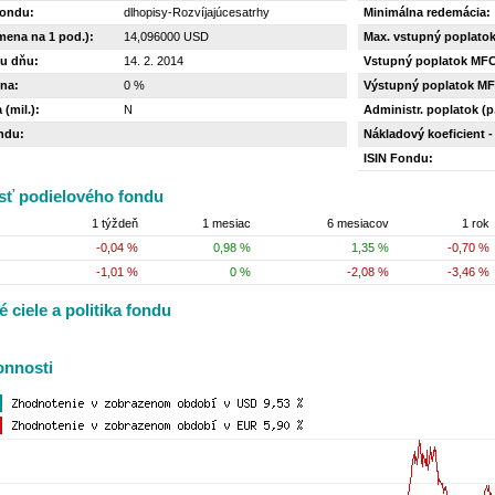
fondu:
dlhopisy-Rozvíjajúcesatrhy
Minimálna redemácia:
mena na 1 pod.):
14,096000 USD
Max. vstupný poplatok
u dňu:
14. 2. 2014
Vstupný poplatok MF
na:
0 %
Výstupný poplatok M
 (mil.):
N
Administr. poplatok (p.
ndu:
Nákladový koeficient -
ISIN Fondu:
ť podielového fondu
1 týždeň
1 mesiac
6 mesiacov
1 rok
-0,04 %
0,98 %
1,35 %
-0,70 %
-1,01 %
0 %
-2,08 %
-3,46 %
é ciele a politika fondu
onnosti