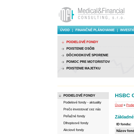
ÚVOD
FINANČNÉ PLÁNOVANIE
INVESTI
PODIELOVÉ FONDY
POISTENIE OSÔB
DÔCHODKOVÉ SPORENIE
POMOC PRE MOTORISTOV
POISTENIE MAJETKU
HSBC G
PODIELOVÉ FONDY
Podielové fondy - aktuality
Úvod
»
Podie
Prečo investovať cez nás
Peňažné fondy
Základné
Dlhopisové fondy
ID fondu:
Akciové fondy
Názov fon