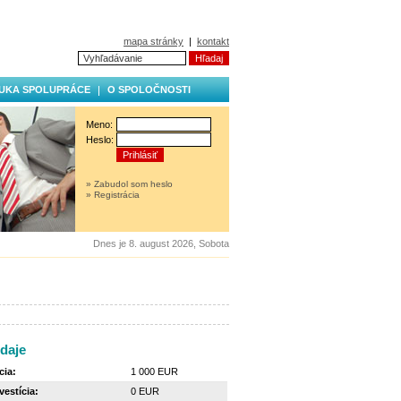
mapa stránky
|
kontakt
UKA SPOLUPRÁCE
O SPOLOČNOSTI
Meno:
Heslo:
» Zabudol som heslo
» Registrácia
Dnes je 8. august 2026, Sobota
daje
cia:
1 000 EUR
estícia:
0 EUR