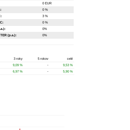
0 EUR
:
0 %
C:
3 %
FC:
0 %
a.):
0%
 TER (p.a.):
0%
3 roky
5 rokov
celé
9,09 %
-
9,53 %
6,97 %
-
5,90 %