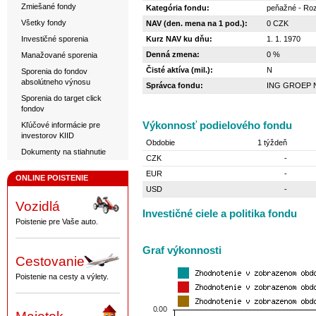
Zmiešané fondy
Kategória fondu:
peňažné - Roz
Všetky fondy
NAV (den. mena na 1 pod.):
0 CZK
Investičné sporenia
Kurz NAV ku dňu:
1. 1. 1970
Denná zmena:
0 %
Manažované sporenia
Čisté aktíva (mil.):
N
Sporenia do fondov
absolútneho výnosu
Správca fondu:
ING GROEP N
Sporenia do target click
fondov
Výkonnosť podielového fondu
Kľúčové informácie pre
investorov KIID
Obdobie
1 týždeň
Dokumenty na stiahnutie
CZK
-
EUR
-
ONLINE POISTENIE
USD
-
Vozidlá
Investičné ciele a politika fondu
Poistenie pre Vaše auto.
Graf výkonnosti
Cestovanie
Poistenie na cesty a výlety.