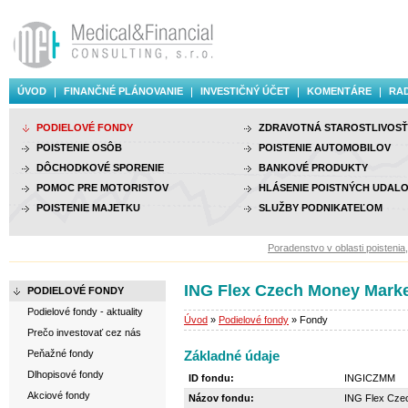
ÚVOD
FINANČNÉ PLÁNOVANIE
INVESTIČNÝ ÚČET
KOMENTÁRE
RAD
PODIELOVÉ FONDY
ZDRAVOTNÁ STAROSTLIVOSŤ
POISTENIE OSÔB
POISTENIE AUTOMOBILOV
DÔCHODKOVÉ SPORENIE
BANKOVÉ PRODUKTY
POMOC PRE MOTORISTOV
HLÁSENIE POISTNÝCH UDALO
POISTENIE MAJETKU
SLUŽBY PODNIKATEĽOM
Poradenstvo v oblasti poistenia, i
ING Flex Czech Money Mark
PODIELOVÉ FONDY
Podielové fondy - aktuality
Úvod
»
Podielové fondy
» Fondy
Prečo investovať cez nás
Peňažné fondy
Základné údaje
Dlhopisové fondy
ID fondu:
INGICZMM
Akciové fondy
Názov fondu:
ING Flex Cze