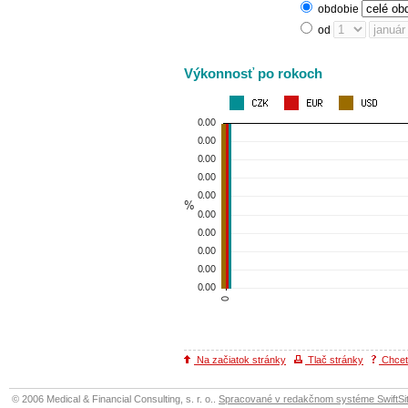
obdobie
od
Výkonnosť po rokoch
Na začiatok stránky
Tlač stránky
Chcete
© 2006 Medical & Financial Consulting, s. r. o..
Spracované v redakčnom systéme SwiftSit