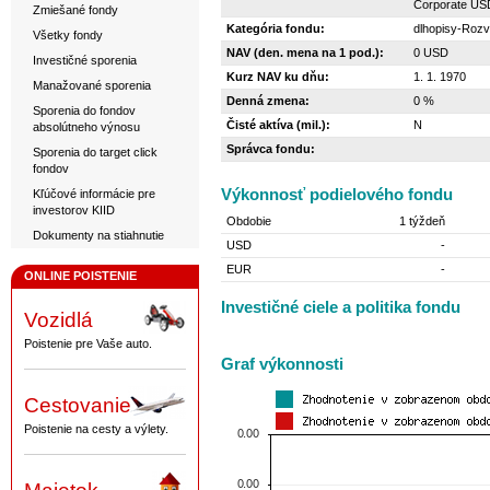
Corporate US
Zmiešané fondy
Kategória fondu:
dlhopisy-Rozv
Všetky fondy
NAV (den. mena na 1 pod.):
0 USD
Investičné sporenia
Kurz NAV ku dňu:
1. 1. 1970
Manažované sporenia
Denná zmena:
0 %
Sporenia do fondov
Čisté aktíva (mil.):
N
absolútneho výnosu
Správca fondu:
Sporenia do target click
fondov
Výkonnosť podielového fondu
Kľúčové informácie pre
investorov KIID
Obdobie
1 týždeň
Dokumenty na stiahnutie
USD
-
EUR
-
ONLINE POISTENIE
Investičné ciele a politika fondu
Vozidlá
Poistenie pre Vaše auto.
Graf výkonnosti
Cestovanie
Poistenie na cesty a výlety.