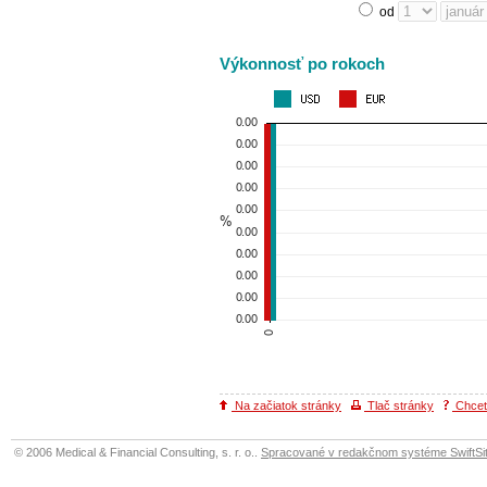
od
Výkonnosť po rokoch
Na začiatok stránky
Tlač stránky
Chcete
© 2006 Medical & Financial Consulting, s. r. o..
Spracované v redakčnom systéme SwiftSit