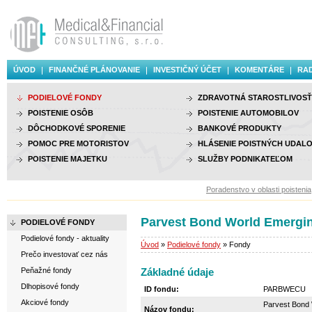
ÚVOD
FINANČNÉ PLÁNOVANIE
INVESTIČNÝ ÚČET
KOMENTÁRE
RAD
PODIELOVÉ FONDY
ZDRAVOTNÁ STAROSTLIVOSŤ
POISTENIE OSÔB
POISTENIE AUTOMOBILOV
DÔCHODKOVÉ SPORENIE
BANKOVÉ PRODUKTY
POMOC PRE MOTORISTOV
HLÁSENIE POISTNÝCH UDALO
POISTENIE MAJETKU
SLUŽBY PODNIKATEĽOM
Poradenstvo v oblasti poistenia, i
Parvest Bond World Emergi
PODIELOVÉ FONDY
Podielové fondy - aktuality
Úvod
»
Podielové fondy
» Fondy
Prečo investovať cez nás
Peňažné fondy
Základné údaje
Dlhopisové fondy
ID fondu:
PARBWECU
Akciové fondy
Parvest Bond
Názov fondu: