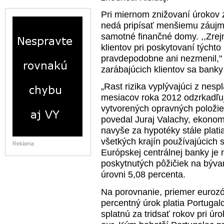
Pri miernom znižovaní úrokov 
nedá pripísať menšiemu záujmu 
samotné finančné domy. ,,Zrej
klientov pri poskytovaní týcht
pravdepodobne ani nezmenil," p
zarábajúcich klientov sa banky
„Rast rizika vyplývajúci z nesp
mesiacov roka 2012 odzrkadľu
vytvorených opravných položie
povedal Juraj Valachy, ekonomi
navyše za hypotéky stále plati
všetkých krajín používajúcich 
Reklama
Európskej centrálnej banky je
poskytnutých pôžičiek na bývan
úrovni 5,08 percenta.
Na porovnanie, priemer eurozón
percentný úrok platia Portugalc
splatnú za tridsať rokov pri ú