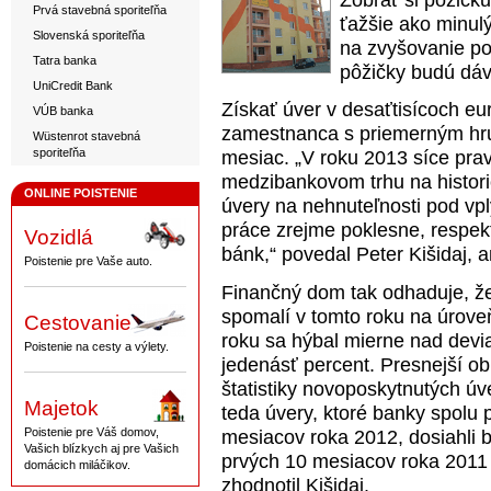
Zobrať si pôžičk
Prvá stavebná sporiteľňa
ťažšie ako minulý
Slovenská sporiteľňa
na zvyšovanie po
Tatra banka
pôžičky budú dáv
UniCredit Bank
Získať úver v desaťtisícoch eu
VÚB banka
zamestnanca s priemerným hrub
Wüstenrot stavebná
sporiteľňa
mesiac. „V roku 2013 síce pr
medzibankovom trhu na histori
ONLINE POISTENIE
úvery na nehnuteľnosti pod vp
práce zrejme poklesne, respekt
Vozidlá
bánk,“ povedal Peter Kišidaj, 
Poistenie pre Vaše auto.
Finančný dom tak odhaduje, že
spomalí v tomto roku na úrove
Cestovanie
roku sa hýbal mierne nad devia
Poistenie na cesty a výlety.
jedenásť percent. Presnejší o
štatistiky novoposkytnutých úv
Majetok
teda úvery, ktoré banky spolu 
Poistenie pre Váš domov,
mesiacov roka 2012, dosiahli b
Vašich blízkych aj pre Vašich
prvých 10 mesiacov roka 2011 p
domácich miláčikov.
zhodnotil Kišidaj.