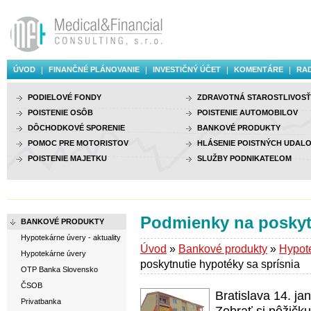
ÚVOD
FINANČNÉ PLÁNOVANIE
INVESTIČNÝ ÚČET
KOMENTÁRE
RAD
PODIELOVÉ FONDY
ZDRAVOTNÁ STAROSTLIVOSŤ
POISTENIE OSÔB
POISTENIE AUTOMOBILOV
DÔCHODKOVÉ SPORENIE
BANKOVÉ PRODUKTY
POMOC PRE MOTORISTOV
HLÁSENIE POISTNÝCH UDALO
POISTENIE MAJETKU
SLUŽBY PODNIKATEĽOM
Podmienky na poskytn
BANKOVÉ PRODUKTY
Hypotekárne úvery - aktuality
Úvod
»
Bankové produkty
»
Hypote
Hypotekárne úvery
poskytnutie hypotéky sa sprísnia
OTP Banka Slovensko
ČSOB
Bratislava 14. j
Privatbanka