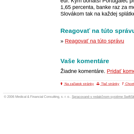
eur. Kým bohatší Portugalec p
1,65 percenta, banke raz za me
Slovákom tak na každej splátke 
Reagovať na túto správ
»
Reagovať na túto správu
Vaše komentáre
Žiadne komentáre.
Pridať kom
Na začiatok stránky
Tlač stránky
Chcete
© 2006 Medical & Financial Consulting, s. r. o..
Spracované v redakčnom systéme SwiftSit