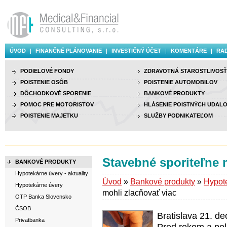
ÚVOD
FINANČNÉ PLÁNOVANIE
INVESTIČNÝ ÚČET
KOMENTÁRE
RAD
PODIELOVÉ FONDY
ZDRAVOTNÁ STAROSTLIVOSŤ
POISTENIE OSÔB
POISTENIE AUTOMOBILOV
DÔCHODKOVÉ SPORENIE
BANKOVÉ PRODUKTY
POMOC PRE MOTORISTOV
HLÁSENIE POISTNÝCH UDALO
POISTENIE MAJETKU
SLUŽBY PODNIKATEĽOM
Stavebné sporiteľne 
BANKOVÉ PRODUKTY
Hypotekárne úvery - aktuality
Úvod
»
Bankové produkty
»
Hypote
Hypotekárne úvery
mohli zlacňovať viac
OTP Banka Slovensko
ČSOB
Bratislava 21. d
Privatbanka