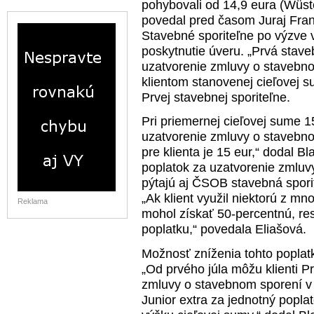
pohybovali od 14,9 eura (Wüst
povedal pred časom Juraj Franek
Stavebné sporiteľne po výzve vl
poskytnutie úveru. „Prvá stave
uzatvorenie zmluvy o stavebno
klientom stanovenej cieľovej s
Prvej stavebnej sporiteľne.
Pri priemernej cieľovej sume 1
uzatvorenie zmluvy o stavebno
pre klienta je 15 eur,“ dodal B
poplatok za uzatvorenie zmluvy
pýtajú aj ČSOB stavebná spori
„Ak klient využil niektorú z m
Reklama
mohol získať 50-percentnú, res
poplatku,“ povedala Eliašová.
Možnosť zníženia tohto poplat
„Od prvého júla môžu klienti P
zmluvy o stavebnom sporení v 
Junior extra za jednotný popla