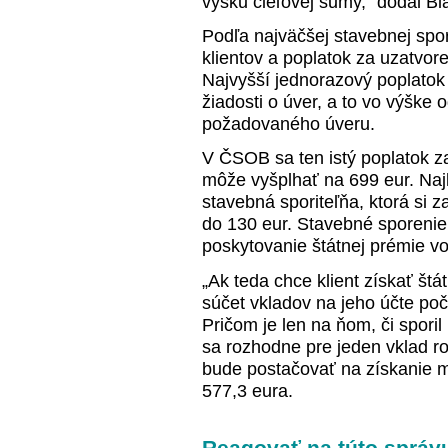
výšku cieľovej sumy,“ dodal Bl
Podľa najväčšej stavebnej spor
klientov a poplatok za uzatvor
Najvyšší jednorazový poplatok v
žiadosti o úver, a to vo výške 
požadovaného úveru.
V ČSOB sa ten istý poplatok z
môže vyšplhať na 699 eur. Najl
stavebná sporiteľňa, ktorá si z
do 130 eur. Stavebné sporenie 
poskytovanie štátnej prémie v
„Ak teda chce klient získať št
súčet vkladov na jeho účte po
Pričom je len na ňom, či spori
sa rozhodne pre jeden vklad ro
bude postačovať na získanie m
577,3 eura.
Reagovať na túto správ