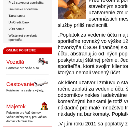
Pred rokom a pol
Prvá stavebná sporiteľňa
stavebným sporit
Slovenská sporiteľňa
uzatvorenie zmluv
Tatra banka
osemnástich mesi
UniCredit Bank
služby príliš nezlacnili.
VÚB banka
„Poplatok za vedenie účtu maj
Wüstenrot stavebná
sporiteľňa
sporiteľne rovnaký vo výške 1
hovorkyňa ČSOB finančnej sku
ONLINE POISTENIE
účtu, abstrahujúc od iných popl
poskytnutej štátnej prémie. J
Vozidlá
sporiteľňa, ktorá svojim klien
Poistenie pre Vaše auto.
ktorých nemali vedený účet.
Ak klient uzatvoril zmluvu o s
Cestovanie
ročne zaplatí za vedenie účtu š
Poistenie na cesty a výlety.
odborníkov neklesli adekvátne
komerčnými bankami je totiž ve
Majetok
nákladné pre malé množstvo tra
Poistenie pre Váš domov,
náklady na bankomaty. Poplatk
Vašich blízkych aj pre Vašich
domácich miláčikov.
„V júni roku 2011 sa poplatky