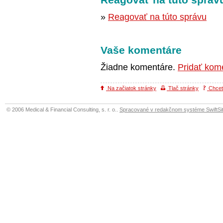
»
Reagovať na túto správu
Vaše komentáre
Žiadne komentáre.
Pridať kom
Na začiatok stránky
Tlač stránky
Chcete
© 2006 Medical & Financial Consulting, s. r. o..
Spracované v redakčnom systéme SwiftSit