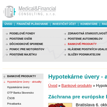
ÚVOD
FINANČNÉ PLÁNOVANIE
INVESTIČNÝ ÚČET
KOMENTÁRE
RAD
PODIELOVÉ FONDY
ZDRAVOTNÁ STAROSTLIVOSŤ
POISTENIE OSÔB
POISTENIE AUTOMOBILOV
DÔCHODKOVÉ SPORENIE
BANKOVÉ PRODUKTY
POMOC PRE MOTORISTOV
HLÁSENIE POISTNÝCH UDALO
POISTENIE MAJETKU
SLUŽBY PODNIKATEĽOM
Hypotekárne úvery - a
BANKOVÉ PRODUKTY
Hypotekárne úvery - aktuality
Úvod
»
Bankové produkty
» Hypote
Hypotekárne úvery
OTP Banka Slovensko
Záchrana pre európske 
ČSOB
Privatbanka
Bratislava 6. o