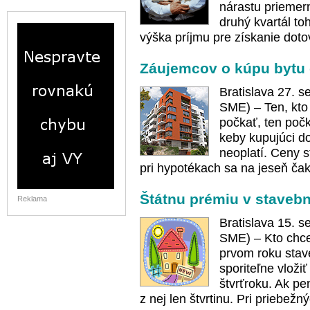
nárastu priemer
druhý kvartál to
výška príjmu pre získanie doto
Záujemcov o kúpu bytu 
Bratislava 27. 
SME) – Ten, kto
počkať, ten počk
keby kupujúci do
neoplatí. Ceny s
pri hypotékach sa na jeseň čak
Štátnu prémiu v staveb
Reklama
Bratislava 15. 
SME) – Kto chce
prvom roku stav
sporiteľne vloži
štvrťroku. Ak pe
z nej len štvrtinu. Pri priebežn