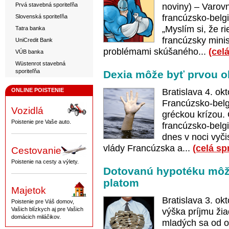
Prvá stavebná sporiteľňa
noviny) – Varov
francúzsko-belgi
Slovenská sporiteľňa
„Myslím si, že r
Tatra banka
francúzsky minis
UniCredit Bank
problémami skúšaného...
(cel
VÚB banka
Wüstenrot stavebná
sporiteľňa
Dexia môže byť prvou o
ONLINE POISTENIE
Bratislava 4. o
Francúzsko-belg
Vozidlá
gréckou krízou.
Poistenie pre Vaše auto.
francúzsko-belgi
dnes v noci vyči
vlády Francúzska a...
(celá sp
Cestovanie
Poistenie na cesty a výlety.
Dotovanú hypotéku môžu
platom
Majetok
Bratislava 3. ok
Poistenie pre Váš domov,
Vašich blízkych aj pre Vašich
výška príjmu ži
domácich miláčikov.
mladých sa od o