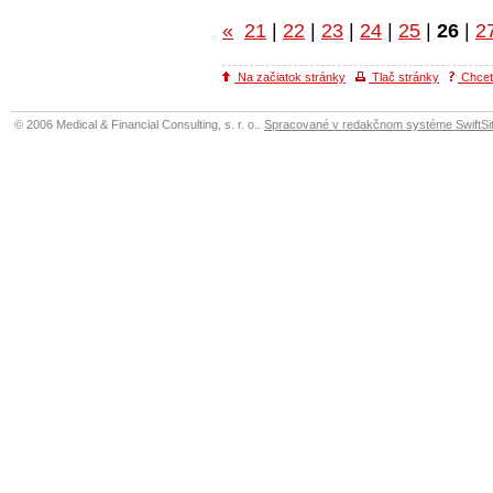
«
21
|
22
|
23
|
24
|
25
|
26
|
2
Na začiatok stránky
Tlač stránky
Chcete
© 2006 Medical & Financial Consulting, s. r. o..
Spracované v redakčnom systéme SwiftSit