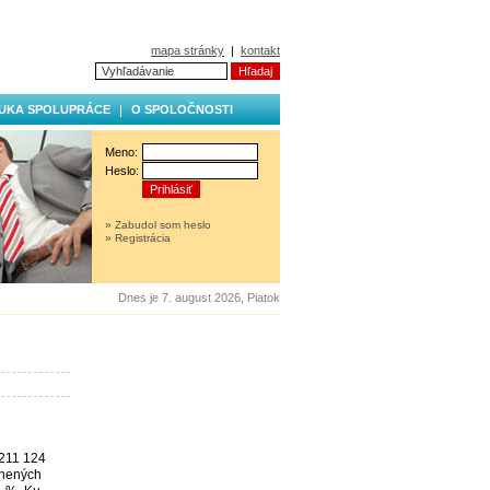
mapa stránky
|
kontakt
UKA SPOLUPRÁCE
O SPOLOČNOSTI
Meno:
Heslo:
» Zabudol som heslo
» Registrácia
Dnes je 7. august 2026, Piatok
 211 124
jnených