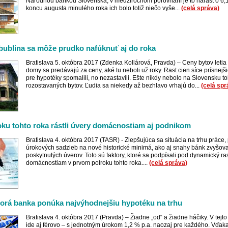
Národnou bankou Slovenska, v medziročnom porovnaní je to nárast o 6,
koncu augusta minulého roka ich bolo totiž niečo vyše...
(celá správa)
 bublina sa môže prudko nafúknuť aj do roka
Bratislava 5. októbra 2017 (Zdenka Kollárová, Pravda) – Ceny bytov letia
domy sa predávajú za ceny, aké tu neboli už roky. Rast cien síce prísnejši
pre hypotéky spomalili, no nezastavili. Ešte nikdy nebolo na Slovensku to
rozostavaných bytov. Ľudia sa niekedy až bezhlavo vrhajú do...
(celá spr
roku tohto roka rástli úvery domácnostiam aj podnikom
Bratislava 4. októbra 2017 (TASR) - Zlepšujúca sa situácia na trhu práce,
úrokových sadzieb na nové historické minimá, ako aj snahy bánk zvyšov
poskytnutých úverov. Toto sú faktory, ktoré sa podpísali pod dynamický ra
domácnostiam v prvom polroku tohto roka....
(celá správa)
torá banka ponúka najvýhodnejšiu hypotéku na trhu
Bratislava 4. októbra 2017 (Pravda) – Žiadne „od“ a žiadne háčiky. V tejto
ide aj férovo – s jednotným úrokom 1,2 % p.a. naozaj pre každého. Vďak