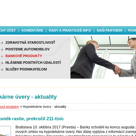
ČNÝ ÚČET
KOMENTÁRE
RADY A PRAKTICKÉ INFO
NAŠI PARTNERI
PON
ZDRAVOTNÁ STAROSTLIVOSŤ
POISTENIE AUTOMOBILOV
BANKOVÉ PRODUKTY
HLÁSENIE POISTNÝCH UDALOSTÍ
SLUŽBY PODNIKATEĽOM
árne úvery - aktuality
ové produkty
» Hypotekárne úvery - aktuality
oték rastie, prekročil 211-tisíc
Bratislava 10. októbra 2017 (Pravda) – Banky schválili ku koncu augusta
nových zmlúv na hypotekárne úvery. Ako ďalej vyplýva z informácií zvere