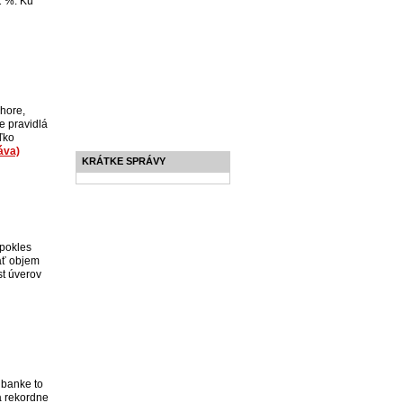
1 %. Ku
 hore,
e pravidlá
ľko
áva)
KRÁTKE SPRÁVY
 pokles
ať objem
st úverov
 banke to
a rekordne