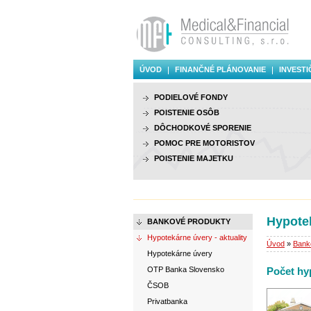
ÚVOD
FINANČNÉ PLÁNOVANIE
INVESTI
PODIELOVÉ FONDY
POISTENIE OSÔB
DÔCHODKOVÉ SPORENIE
POMOC PRE MOTORISTOV
POISTENIE MAJETKU
Hypotek
BANKOVÉ PRODUKTY
Hypotekárne úvery - aktuality
Úvod
»
Bank
Hypotekárne úvery
OTP Banka Slovensko
Počet hyp
ČSOB
Privatbanka