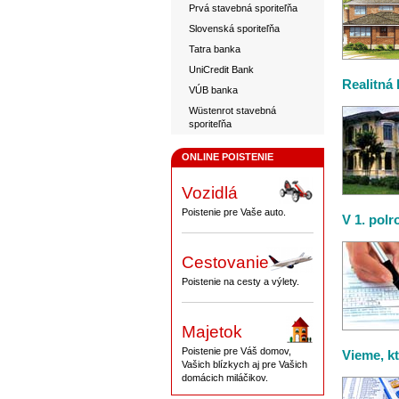
Prvá stavebná sporiteľňa
Slovenská sporiteľňa
Tatra banka
UniCredit Bank
Realitná
VÚB banka
Wüstenrot stavebná
sporiteľňa
ONLINE POISTENIE
Vozidlá
Poistenie pre Vaše auto.
V 1. pol
Cestovanie
Poistenie na cesty a výlety.
Majetok
Poistenie pre Váš domov,
Vieme, k
Vašich blízkych aj pre Vašich
domácich miláčikov.