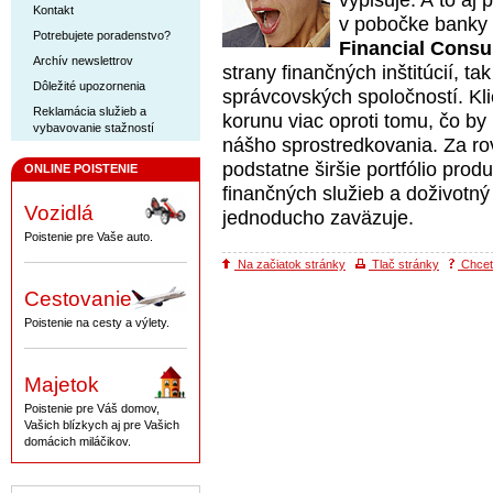
vypisuje. A to aj
Kontakt
v pobočke banky 
Potrebujete poradenstvo?
Financial Consult
Archív newslettrov
strany finančných inštitúcií, ta
Dôležité upozornenia
správcovských spoločností. Kli
Reklamácia služieb a
korunu viac oproti tomu, čo by 
vybavovanie stažností
nášho sprostredkovania. Za r
podstatne širšie portfólio pro
ONLINE POISTENIE
finančných služieb a doživotný
Vozidlá
jednoducho zaväzuje.
Poistenie pre Vaše auto.
Na začiatok stránky
Tlač stránky
Chcete
Cestovanie
Poistenie na cesty a výlety.
Majetok
Poistenie pre Váš domov,
Vašich blízkych aj pre Vašich
domácich miláčikov.