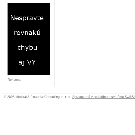
Reklama
© 2006 Medical & Financial Consulting, s. r. o..
Spracované v redakčnom systéme SwiftSit