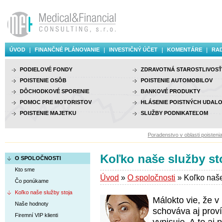
ÚVOD
FINANČNÉ PLÁNOVANIE
INVESTIČNÝ ÚČET
KOMENTÁRE
RAD
PODIELOVÉ FONDY
ZDRAVOTNÁ STAROSTLIVOSŤ
POISTENIE OSÔB
POISTENIE AUTOMOBILOV
DÔCHODKOVÉ SPORENIE
BANKOVÉ PRODUKTY
POMOC PRE MOTORISTOV
HLÁSENIE POISTNÝCH UDALO
POISTENIE MAJETKU
SLUŽBY PODNIKATEĽOM
Poradenstvo v oblasti poistenia, 
Koľko naše služby st
O SPOLOČNOSTI
Kto sme
Úvod
»
O spoločnosti
» Koľko naše
Čo ponúkame
Koľko naše služby stoja
Málokto vie, že v
Naše hodnoty
schováva aj proví
Firemní VIP klienti