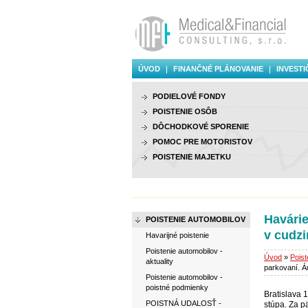
ÚVOD
FINANČNÉ PLÁNOVANIE
INVESTI
PODIELOVÉ FONDY
POISTENIE OSÔB
DÔCHODKOVÉ SPORENIE
POMOC PRE MOTORISTOV
POISTENIE MAJETKU
Havárie
POISTENIE AUTOMOBILOV
v cudzi
Havarijné poistenie
Poistenie automobilov -
Úvod
»
Poist
aktuality
parkovaní. Á
Poistenie automobilov -
poistné podmienky
Bratislava 
POISTNÁ UDALOSŤ -
stúpa. Za p