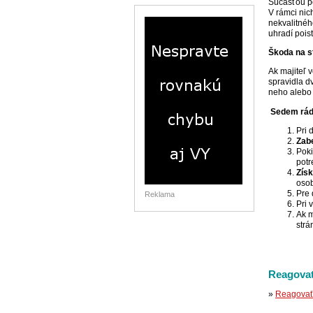
Súčasťou po
V rámci nic
nekvalitnéh
uhradí pois
Škoda na s
Ak majiteľ 
spravidla d
neho alebo 
Sedem rád,
Pri
Zab
Poki
potr
Získ
oso
Pre 
Reklama
Pri 
Ak m
strá
Reagovať
»
Reagovať 