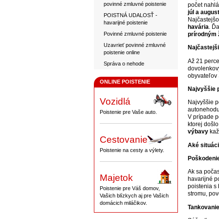
povinné zmluvné poistenie
počet nahlá
júl a augus
POISTNÁ UDALOSŤ -
Najčastejšo
havarijné poistenie
havária
. Ď
Povinné zmluvné poistenie
prírodným 
Uzavrieť povinné zmluvné
Najčastejši
poistenie online
Až 21 perce
Správa o nehode
dovolenkov
obyvateľov 
ONLINE POISTENIE
Najvyššie 
Vozidlá
Najvyššie p
autonehod
Poistenie pre Vaše auto.
V prípade 
ktorej došl
výbavy
kaž
Cestovanie
Aké situáci
Poistenie na cesty a výlety.
Poškodenie
Ak sa počas
Majetok
havarijné p
poistenia s
Poistenie pre Váš domov,
stromu, pov
Vašich blízkych aj pre Vašich
domácich miláčikov.
Tankovanie