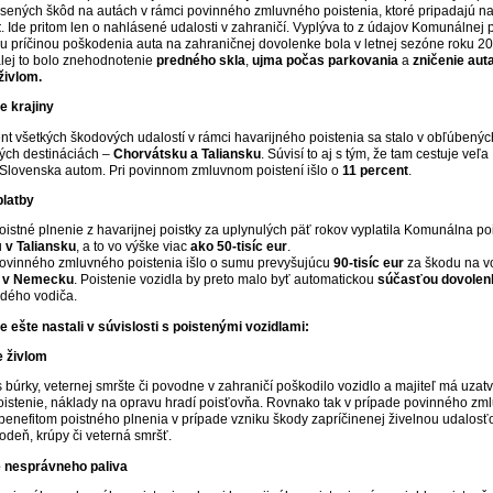
sených škôd na autách v rámci povinného zmluvného poistenia, ktoré pripadajú n
t
. Ide pritom len o nahlásené udalosti v zahraničí. Vyplýva to z údajov Komunálnej 
u príčinou poškodenia auta na zahraničnej dovolenke bola v letnej sezóne roku 2
alej to bolo znehodnotenie
predného skla
,
ujma počas parkovania
a
zničenie aut
živlom.
e krajiny
nt všetkých škodových udalostí v rámci havarijného poistenia sa stalo v obľúbenýc
ých destináciách –
Chorvátsku a Taliansku
. Súvisí to aj s tým, že tam cestuje veľa
Slovenska autom. Pri povinnom zmluvnom poistení išlo o
11 percent
.
platby
oistné plnenie z havarijnej poistky za uplynulých päť rokov vyplatila Komunálna p
u
v Taliansku
, a to vo výške viac
ako 50-tisíc eur
.
povinného zmluvného poistenia išlo o sumu prevyšujúcu
90-tisíc eur
za škodu na vo
o
v Nemecku
. Poistenie vozidla by preto malo byť automatickou
súčasťou dovolen
dého vodiča.
e ešte nastali v súvislosti s poistenými vozidlami:
 živlom
 búrky, veternej smršte či povodne v zahraničí poškodilo vozidlo a majiteľ má uzat
oistenie, náklady na opravu hradí poisťovňa. Rovnako tak v prípade povinného z
 benefitom poistného plnenia v prípade vzniku škody zapríčinenej živelnou udalosť
odeň, krúpy či veterná smršť.
 nesprávneho paliva