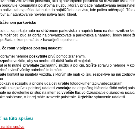
vinného zmluvného poistenia, ako aj havarijného poistenia sú rozsiahle asistenčn
h poskytuje Komunálna poisťovňa službu, ktorá v prípade natankovania nesprávne
o paliva zabezpečí odtiahnutie do najbližšieho servisu, kde palivo odčerpajú. Túto 
ťovňa, natankovanie nového paliva hradí klient.
tráženom parkovisku
vozidla zaparkuje auto na stráženom parkovisku a napriek tomu na ňom vznikne šk
ve možnosti: buď sa obráti na prevádzkovateľa parkoviska a náhradu škody bude ž
požiada o kompenzáciu z havarijného poistenia.
 čo robiť v prípade poistnej udalosti:
 dopravnej nehode
poskytnite
prvú pomoc zraneným.
ezpečte
vozidlo, aby sa neohrozili ďalší ľudia či majetok.
aľ je to nutné,
privolajte
záchrannú službu a políciu.
Spíšte
správu o nehode, v ktor
ebné uviesť všetky potrebné informácie.
ajte
kontakt na majiteľa vozidla, s ktorým ste mali kolíziu, respektíve na inú zodpo
bu.
dôkazy o rozsahu a príčine udalosti
urobte
fotodokumentáciu/videozáznam.
vzniku akejkoľvek poistnej udalosti
zavolajte
na dispečing hlásenia škôd vašej poi
áte na dovolenke prístup na internet,
vyplňte
tlačivo
Oznámenie o škodovej udalos
nke poisťovne, v ktorej máte uzavreté poistenie.
Urýchlite
vybavenie udalosti.
 na túto správu
na túto správu