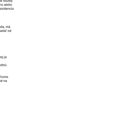
é služby.
ho alebo
asistenciu
oda, má
iadať od
ej je
vednú
sťovne.
ti
na