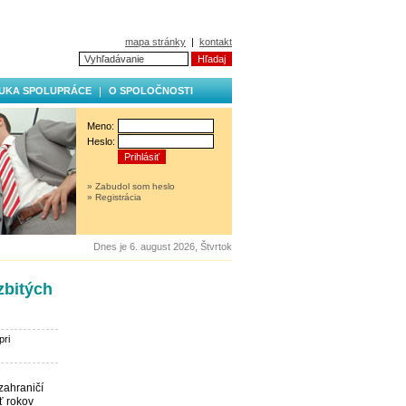
mapa stránky
|
kontakt
UKA SPOLUPRÁCE
O SPOLOČNOSTI
Meno:
Heslo:
» Zabudol som heslo
» Registrácia
Dnes je 6. august 2026, Štvrtok
zbitých
pri
zahraničí
ť rokov