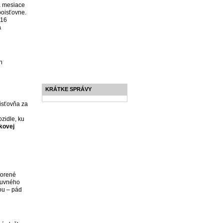
a mesiace
poisťovne.
016
a
h
KRÁTKE SPRÁVY
oisťovňa za
zidle, ku
kovej
vorené
mluvného
ou – pád