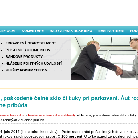
ČNÝ ÚČET
KOMENTÁRE
RADY A PRAKTICKÉ INFO
NAŠI PARTNERI
PON
ZDRAVOTNÁ STAROSTLIVOSŤ
POISTENIE AUTOMOBILOV
BANKOVÉ PRODUKTY
HLÁSENIE POISTNÝCH UDALOSTÍ
SLUŽBY PODNIKATEĽOM
, poškodené čelné sklo či ťuky pri parkovaní. Áut ro
ne pribúda
enie automobilov
»
Poistenie automobilov - aktuality
» Havárie, poškodené čelné sklo či ťuky 
ut rozbitých v cudzine pribúda
14. júla 2017 (Hospodárske noviny) – Počet autonehôd počas letných dovoleniek v 
äť rokov sa ich počet zdvojnásobil. O
105 percent
. O toľko stúpol za posledných pä