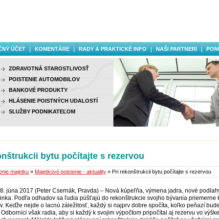
ČNÝ ÚČET
KOMENTÁRE
RADY A PRAKTICKÉ INFO
NAŠI PARTNERI
PON
ZDRAVOTNÁ STAROSTLIVOSŤ
POISTENIE AUTOMOBILOV
BANKOVÉ PRODUKTY
HLÁSENIE POISTNÝCH UDALOSTÍ
SLUŽBY PODNIKATEĽOM
onštrukcii bytu počítajte s rezervou
enie majetku
»
Majetkové poistenie - aktuality
» Pri rekonštrukcii bytu počítajte s rezervou
28. júna 2017 (Peter Csernák, Pravda) – Nová kúpeľňa, výmena jadra, nové podlahy
inka. Podľa odhadov sa ľudia púšťajú do rekonštrukcie svojho bývania priemerne
. Keďže nejde o lacnú záležitosť, každý si najprv dobre spočíta, koľko peňazí bud
 Odborníci však radia, aby si každý k svojim výpočtom pripočítal aj rezervu vo výške