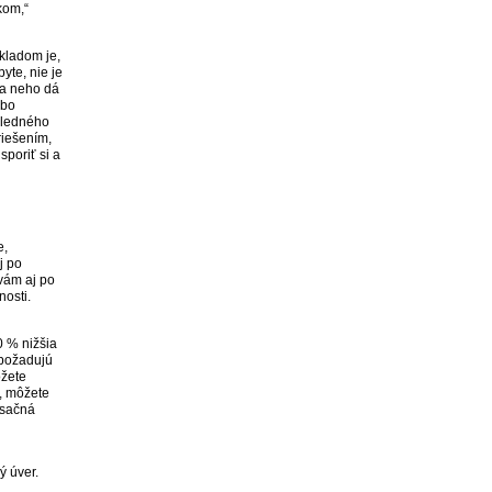
kom,“
kladom je,
yte, nie je
ľa neho dá
ebo
ýsledného
riešením,
sporiť si a
e,
j po
 vám aj po
osti.
0 % nižšia
epožadujú
ôžete
y, môžete
esačná
ý úver.