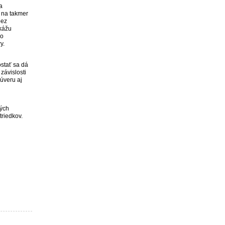
a
ť na takmer
bez
kážu
čo
y.
ostať sa dá
závislosti
úveru aj
vých
triedkov.