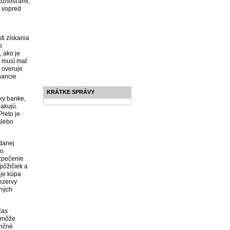
možnosťami,
u vopred
ti získania
o
, ako je
o musí mať
 overuje
nancie
KRÁTKE SPRÁVY
oky banke,
pakujú.
Preto je
alebo
 danej
lo
ezpečenie
pôžičiek a
 je kúpa
rezervy
tných
čas
m môže
ančné