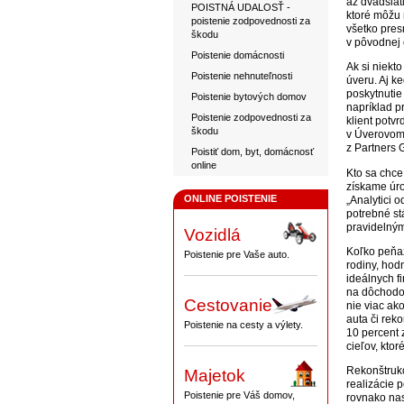
až dvadsiat
POISTNÁ UDALOSŤ -
ktoré môžu n
poistenie zodpovednosti za
všetko pres
škodu
v pôvodnej
Poistenie domácnosti
Ak si niekt
Poistenie nehnuteľnosti
úveru. Aj k
poskytnutie
Poistenie bytových domov
napríklad p
Poistenie zodpovednosti za
klient potv
škodu
v Úverovom 
z Partners 
Poistiť dom, byt, domácnosť
online
Kto sa chce
získame úro
ONLINE POISTENIE
„Analytici 
potrebné st
pravidelným
Vozidlá
Koľko peňaz
Poistenie pre Vaše auto.
rodiny, hod
ideálnych f
na dôchodok
Cestovanie
nie viac ak
auta či rek
Poistenie na cesty a výlety.
10 percent 
cieľov, ktor
Rekonštrukc
Majetok
realizácie 
Poistenie pre Váš domov,
rovnako nas