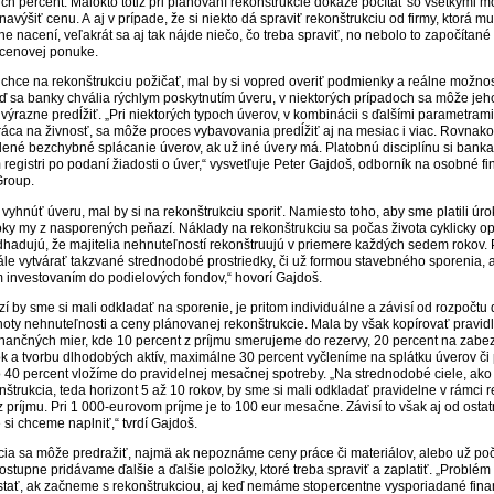
ich percent. Málokto totiž pri plánovaní rekonštrukcie dokáže počítať so všetkými 
avýšiť cenu. A aj v prípade, že si niekto dá spraviť rekonštrukciu od firmy, ktorá m
ne nacení, veľakrát sa aj tak nájde niečo, čo treba spraviť, no nebolo to započítané
 cenovej ponuke.
o chce na rekonštrukciu požičať, mal by si vopred overiť podmienky a reálne možnos
eď sa banky chvália rýchlym poskytnutím úveru, v niektorých prípadoch sa môže jeh
 výrazne predĺžiť. „Pri niektorých typoch úverov, v kombinácii s ďalšími parametrami
ráca na živnosť, sa môže proces vybavovania predĺžiť aj na mesiac i viac. Rovnak
rdené bezchybné splácanie úverov, ak už iné úvery má. Platobnú disciplínu si banka
registri po podaní žiadosti o úver,“ vysvetľuje Peter Gajdoš, odborník na osobné fi
Group.
 vyhnúť úveru, mal by si na rekonštrukciu sporiť. Namiesto toho, aby sme platili úr
ky my z nasporených peňazí. Náklady na rekonštrukciu sa počas života cyklicky o
odhadujú, že majitelia nehnuteľností rekonštruujú v priemere každých sedem rokov. 
ále vytvárať takzvané strednodobé prostriedky, či už formou stavebného sporenia, 
 investovaním do podielových fondov,“ hovorí Gajdoš.
í by sme si mali odkladať na sporenie, je pritom individuálne a závisí od rozpočtu
noty nehnuteľnosti a ceny plánovanej rekonštrukcie. Mala by však kopírovať pravid
inančných mier, kde 10 percent z príjmu smerujeme do rezervy, 20 percent na zab
 a tvorbu dlhodobých aktív, maximálne 30 percent vyčleníme na splátku úverov či 
o 40 percent vložíme do pravidelnej mesačnej spotreby. „Na strednodobé ciele, ako
onštrukcia, teda horizont 5 až 10 rokov, by sme si mali odkladať pravidelne v rámci 
z príjmu. Pri 1 000-eurovom príjme je to 100 eur mesačne. Závisí to však aj od osta
é si chceme naplniť,“ tvrdí Gajdoš.
ia sa môže predražiť, najmä ak nepoznáme ceny práce či materiálov, alebo už po
postupne pridávame ďalšie a ďalšie položky, ktoré treba spraviť a zaplatiť. „Problé
tať, ak začneme s rekonštrukciou, aj keď nemáme stopercentne vysporiadané fin