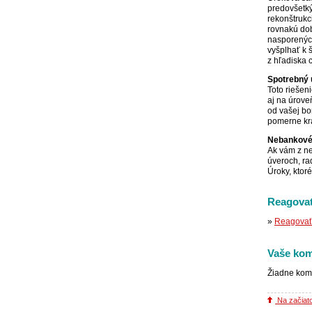
predovšetký
rekonštrukc
rovnakú dob
nasporených
vyšplhať k 
z hľadiska 
Spotrebný 
Toto riešen
aj na úrove
od vašej bo
pomerne krá
Nebankové
Ak vám z n
úveroch, ra
Úroky, ktor
Reagovať
»
Reagovať 
Vaše kom
Žiadne kom
Na začiat