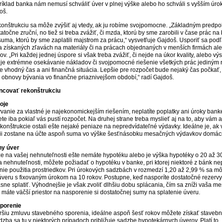
ríklad banka nám nemusí schváliť úver v plnej výške alebo ho schváli s vyšším úro
oš.
onštrukciu sa môže zvýšiť aj vtedy, ak ju robíme svojpomocne. „Základným predpo
točne zruční, no tiež si treba zvážiť, či mzda, ktorú by sme zarobili v čase prác na b
suma, ktorú by sme zaplatili majstrom za prácu,“ vysvetľuje Gajdoš. Usporiť sa pod
a získaných zľavách na materiály či na prácach objednaných v menších firmách al
ov. „Pri každej jednej úspore si však treba zvážiť, či nejde na úkor kvality, alebo v
k je extrémne osekávanie nákladov či svojpomocné riešenie všetkých prác jediným 
je vhodný čas a ani finančná situácia. Lepšie pre rozpočet bude nejaký čas počkať, 
o obnovy bývania vo finančne priaznivejšom období,“ radí Gajdoš.
ancovať rekonštrukciu
oje
vanie za vlastné je najekonomickejším riešením, neplatíte poplatky ani úroky bank
te iba pokiaľ vás pustí rozpočet. Na druhej strane treba myslieť aj na to, aby vám a
ekonštrukcie ostali ešte nejaké peniaze na nepredvídateľné výdavky. Ideálne je, ak
cii zostane na účte aspoň suma vo výške šesťnásobku mesačných výdavkov domácn
ny úver
že na vašej nehnuteľnosti ešte nemáte hypotéku alebo je výška hypotéky o 20 až 3
 nehnuteľnosti, môžete požiadať o hypotéku v banke, pri ktorej niektoré z bánk n
ie použitia prostriedkov. Pri úrokových sadzbách v rozmedzí 1,20 až 2,99 % sa m
 úveru s fixovaným úrokom na 10 rokov. Postupne, keď nasporíte dostatočné rezerv
sne splatiť. Výhodnejšie je však zvoliť dlhšiu dobu splácania, čím sa zníži vaša m
y máte väčší priestor na nasporenie si dostatočnej sumy na splatenie úveru.
porenie
ršiu zmluvu stavebného sporenia, ideálne aspoň šesť rokov môžete získať stavebn
zba sa tu v niektorých prípadoch približuje sadzbe hypotekárnych úverov. Platí to