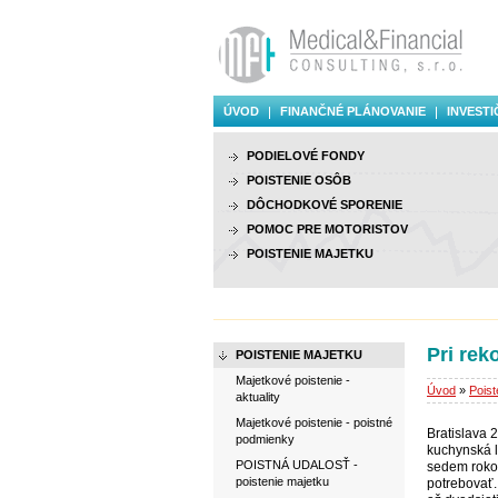
ÚVOD
FINANČNÉ PLÁNOVANIE
INVESTI
PODIELOVÉ FONDY
POISTENIE OSÔB
DÔCHODKOVÉ SPORENIE
POMOC PRE MOTORISTOV
POISTENIE MAJETKU
Pri rek
POISTENIE MAJETKU
Majetkové poistenie -
Úvod
»
Poist
aktuality
Majetkové poistenie - poistné
Bratislava 
podmienky
kuchynská l
POISTNÁ UDALOSŤ -
sedem rokov
poistenie majetku
potrebovať.