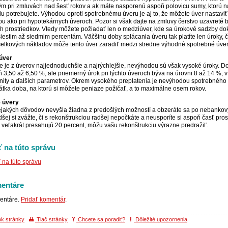
m pri zmluvách nad šesť rokov a ak máte nasporenú aspoň polovicu sumy, ktorú n
iu potrebujete. Výhodou oproti spotrebnému úveru je aj to, že môžete úver nastavi
u ako pri hypotekárnych úveroch. Pozor si však dajte na zmluvy čerstvo uzavreté 
 prostriedkov. Vtedy môžete požiadať len o medziúver, kde sa úrokové sadzby do
šiestim až siedmim percentám. Väčšinu doby splácania úveru tak platíte len úroky, 
celkových nákladov môže tento úver zaradiť medzi stredne výhodné spotrebné úver
úver
ie je z úverov najjednoduchšie a najrýchlejšie, nevýhodou sú však vysoké úroky. D
ň 3,50 až 6,50 %, ale priemerný úrok pri týchto úveroch býva na úrovni 8 až 14 %, v 
nity a ďalších parametrov. Okrem vysokého preplatenia je nevýhodou spotrebného 
tka doba, na ktorú si môžete peniaze požičať, a to maximálne osem rokov.
 úvery
ejakých dôvodov nevyšla žiadna z predošlých možností a obzeráte sa po nebanko
dšej si zvážte, či s rekonštrukciou radšej nepočkáte a neusporíte si aspoň časť pros
é veľakrát presahujú 20 percent, môžu vašu rekonštrukciu výrazne predražiť.
 na túto správu
na túto správu
entáre
entáre.
Pridať komentár
.
ok stránky
Tlač stránky
Chcete sa poradiť?
Dôležité upozornenia