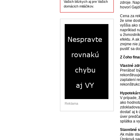
Vašich blízkych aj pre Vašich
zdroje. Nap
domácich miláčikov.
hovorí Gajd
Cena za rek
že sme dosta
vyššia ako 
napríklad n
u živnostník
efektu. A a
zrejme nie 
pustiť sa d
Z čoho fin
Vlastné zdr
Prerábať bý
rekonštruuje
zaplatení r
rekonštruk
Hypotekár
V prípade, 
ako hodnota
Reklama
zdokladovan
dostať aj k
úver predča
splátka a v
Stavebné s
Ak máte sta
Úroková sad