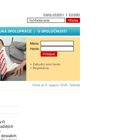
mapa stránky
|
kontakt
UKA SPOLUPRÁCE
O SPOLOČNOSTI
Meno:
Heslo:
» Zabudol som heslo
» Registrácia
Dnes je 8. august 2026, Sobota
 či
 každých
e
 desiatich