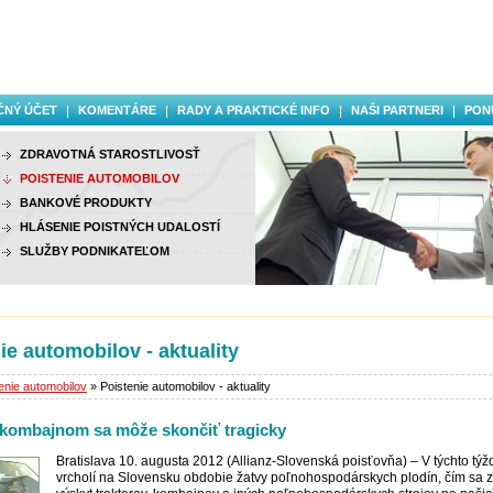
ČNÝ ÚČET
KOMENTÁRE
RADY A PRAKTICKÉ INFO
NAŠI PARTNERI
PON
ZDRAVOTNÁ STAROSTLIVOSŤ
POISTENIE AUTOMOBILOV
BANKOVÉ PRODUKTY
HLÁSENIE POISTNÝCH UDALOSTÍ
SLUŽBY PODNIKATEĽOM
ie automobilov - aktuality
enie automobilov
» Poistenie automobilov - aktuality
 kombajnom sa môže skončiť tragicky
Bratislava 10. augusta 2012 (Allianz-Slovenská poisťovňa) – V týchto tý
vrcholí na Slovensku obdobie žatvy poľnohospodárskych plodín, čím sa z