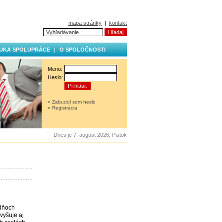
mapa stránky
|
kontakt
UKA SPOLUPRÁCE
O SPOLOČNOSTI
Meno:
Heslo:
» Zabudol som heslo
» Registrácia
Dnes je 7. august 2026, Piatok
ždňoch
vyšuje aj