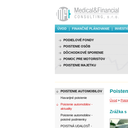
ÚVOD
FINANČNÉ PLÁNOVANIE
INVESTI
PODIELOVÉ FONDY
POISTENIE OSÔB
DÔCHODKOVÉ SPORENIE
POMOC PRE MOTORISTOV
POISTENIE MAJETKU
Poisten
POISTENIE AUTOMOBILOV
Havarijné poistenie
Úvod
»
Poist
Poistenie automobilov -
aktuality
Zrážka s
Poistenie automobilov -
poistné podmienky
POISTNÁ UDALOSŤ -