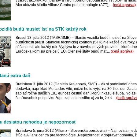
výskyt traktorov, kombajnov a iných poľnohospodárskych strojov na našic
Ako ukázala štúdia Allianz Centra pre technológie (AZT),...
(celá správa)
vozidlá budú musieť ísť na STK každý rok
Brusel 13. júla 2012 (TASR/SME) – Staršie vozidlá budú musieť na Slove
budúcnosti prejsť Stanicou technickej kontroly (STK) nie každé dva roky, a
súčasnosti, ale každý rok. Vyplýva to z návrhu nových pravidiel, ktoré dne
Európska komisia pre celú EÚ. Členské štáty budú mať...
(celá správa)
tanú extra daň
Bratislava 3. júla 2012 (Daniela Krajanová, SME) – Ak si podnikateľ dnes
dodávku, napríklad Mercedes Vito, môže ho to vyjsť na 30-tisíc eur. Za au
zaplatí ročne ďalších 181 eur cez cestnú daň, ktorú inkasuje župa. No asi
šesťnásobok príspevku župe zaplatí onedlho aj za to, že si...
(celá správ
u desiatou nehodou je nepozornosť
Bratislava 5. júna 2012 (Allianz - Slovenská poisťovňa) – Najnovšia me
štúdia Allianz centra pre technológie „Nepozornosť v doprave“ odhalila, 