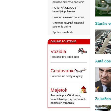
povinné zmluvné poistenie
POISTNÁ UDALOSŤ -
havarijné poistenie
Povinné zmluvné poistenie
Uzavrieť povinné zmluvné
Staršie 
poistenie online
Správa o nehode
ONLINE POISTENIE
Vozidlá
Poistenie pre Vaše auto.
Autá dos
Cestovanie
Poistenie na cesty a výlety.
Majetok
Poistenie pre Váš domov,
Za každo
Vašich blízkych aj pre Vašich
domácich miláčikov.