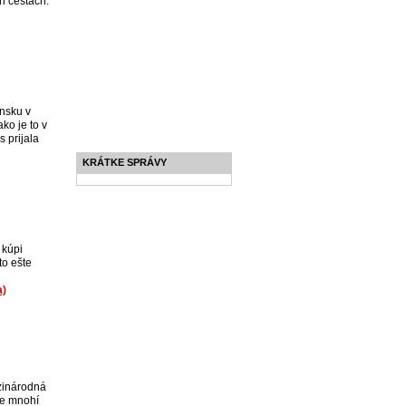
h cestách.
nsku v
ko je to v
s prijala
KRÁTKE SPRÁVY
 kúpi
to ešte
a)
dzinárodná
že mnohí