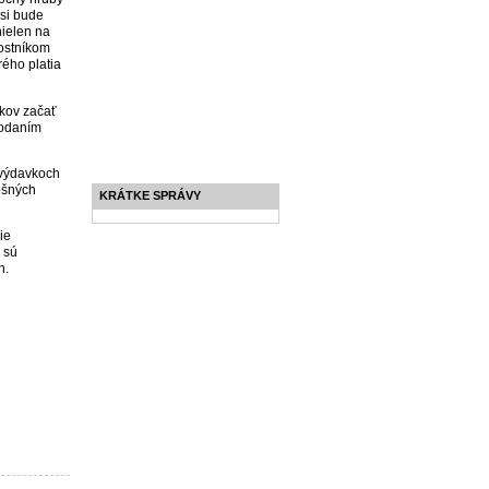
 si bude
nielen na
nostníkom
rého platia
vkov začať
podaním
 výdavkoch
ošných
KRÁTKE SPRÁVY
ie
 sú
h.