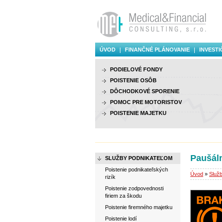
ÚVOD
FINANČNÉ PLÁNOVANIE
INVESTI
PODIELOVÉ FONDY
POISTENIE OSÔB
DÔCHODKOVÉ SPORENIE
POMOC PRE MOTORISTOV
POISTENIE MAJETKU
Paušáln
SLUŽBY PODNIKATEĽOM
Poistenie podnikateľských
Úvod
»
Služ
rizík
Poistenie zodpovednosti
firiem za škodu
Poistenie firemného majetku
Poistenie lodí