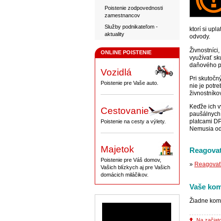
Poistenie zodpovednosti
zamestnancov
Služby podnikateľom -
ktorí si upl
aktuality
odvody.
Živnostníci
ONLINE POISTENIE
využívať s
daňového pr
Vozidlá
Pri skutočn
Poistenie pre Vaše auto.
nie je potr
živnostníko
Keďže ich v
Cestovanie
paušálnych 
platcami DP
Poistenie na cesty a výlety.
Nemusia odkl
Majetok
Reagovať
Poistenie pre Váš domov,
»
Reagovať 
Vašich blízkych aj pre Vašich
domácich miláčikov.
Vaše kom
Žiadne kom
Na začiat