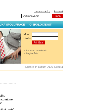
mapa stránky
|
kontakt
UKA SPOLUPRÁCE
O SPOLOČNOSTI
Meno:
Heslo:
» Zabudol som heslo
» Registrácia
Dnes je 9. august 2026, Nedeľa
vojho
maximálnej
e.
ročný hrubý