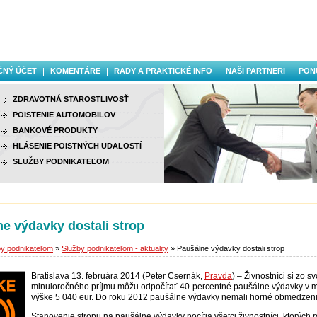
ČNÝ ÚČET
KOMENTÁRE
RADY A PRAKTICKÉ INFO
NAŠI PARTNERI
PON
ZDRAVOTNÁ STAROSTLIVOSŤ
POISTENIE AUTOMOBILOV
BANKOVÉ PRODUKTY
HLÁSENIE POISTNÝCH UDALOSTÍ
SLUŽBY PODNIKATEĽOM
e výdavky dostali strop
by podnikateľom
»
Služby podnikateľom - aktuality
» Paušálne výdavky dostali strop
Bratislava 13. februára 2014 (Peter Csernák,
Pravda
) – Živnostníci si zo s
minuloročného príjmu môžu odpočítať 40-percentné paušálne výdavky v 
výške 5 040 eur. Do roku 2012 paušálne výdavky nemali horné obmedzeni
Stanovenie stropu na paušálne výdavky pocítia všetci živnostníci, ktorých 