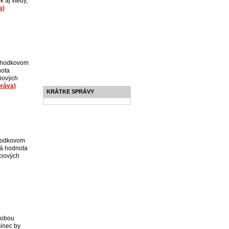
 aj vtedy,
a)
ôchodkovom
nota
ciových
práva)
KRÁTKE SPRÁVY
chodkovom
stá hodnota
ciových
dobou
šinec by