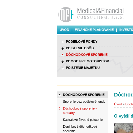
ÚVOD
FINANČNÉ PLÁNOVANIE
INVESTI
PODIELOVÉ FONDY
POISTENIE OSÔB
DÔCHODKOVÉ SPORENIE
POMOC PRE MOTORISTOV
POISTENIE MAJETKU
Dôchodk
DÔCHODKOVÉ SPORENIE
Sporenie cez podielové fondy
Úvod
»
Dôch
Dôchodkové sporenie -
aktuality
O vyšší 
Kapitálové životné poistenie
Doplnkové dôchodkové
sporenie