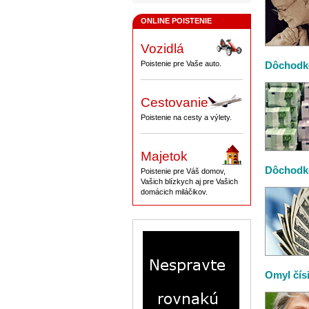
ONLINE POISTENIE
Vozidlá
Poistenie pre Vaše auto.
Dôchodko
Cestovanie
Poistenie na cesty a výlety.
Majetok
Dôchodko
Poistenie pre Váš domov,
Vašich blízkych aj pre Vašich
domácich miláčikov.
Omyl čís