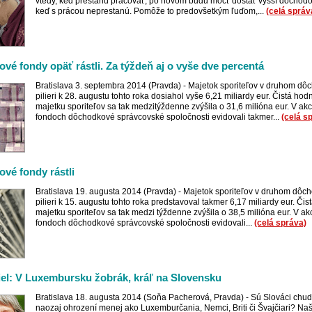
vtedy, keď prestanú pracovať, po novom budú môcť dostať vyšší dôchodok
keď s prácou neprestanú. Pomôže to predovšetkým ľuďom,...
(celá správ
vé fondy opäť rástli. Za týždeň aj o vyše dve percentá
Bratislava 3. septembra 2014 (Pravda) - Majetok sporiteľov v druhom d
pilieri k 28. augustu tohto roka dosiahol vyše 6,21 miliardy eur. Čistá hod
majetku sporiteľov sa tak medzitýždenne zvýšila o 31,6 milióna eur. V ak
fondoch dôchodkové správcovské spoločnosti evidovali takmer...
(celá s
vé fondy rástli
Bratislava 19. augusta 2014 (Pravda) - Majetok sporiteľov v druhom dô
pilieri k 15. augustu tohto roka predstavoval takmer 6,17 miliardy eur. Či
majetku sporiteľov sa tak medzi týždenne zvýšila o 38,5 milióna eur. V ak
fondoch dôchodkové správcovské spoločnosti evidovali...
(celá správa)
iel: V Luxembursku žobrák, kráľ na Slovensku
Bratislava 18. augusta 2014 (Soňa Pacherová, Pravda) - Sú Slováci chu
naozaj ohrození menej ako Luxemburčania, Nemci, Briti či Švajčiari? Na