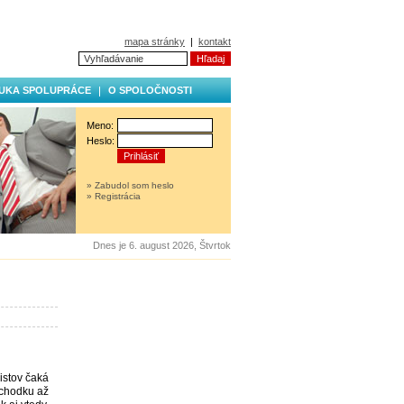
mapa stránky
|
kontakt
UKA SPOLUPRÁCE
O SPOLOČNOSTI
Meno:
Heslo:
» Zabudol som heslo
» Registrácia
Dnes je 6. august 2026, Štvrtok
istov čaká
ôchodku až