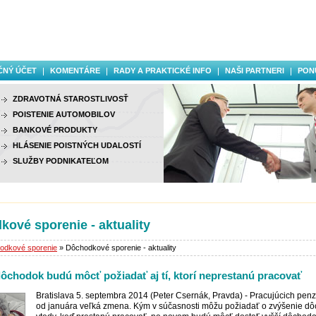
ČNÝ ÚČET
KOMENTÁRE
RADY A PRAKTICKÉ INFO
NAŠI PARTNERI
PON
ZDRAVOTNÁ STAROSTLIVOSŤ
POISTENIE AUTOMOBILOV
BANKOVÉ PRODUKTY
HLÁSENIE POISTNÝCH UDALOSTÍ
SLUŽBY PODNIKATEĽOM
ové sporenie - aktuality
odkové sporenie
» Dôchodkové sporenie - aktuality
dôchodok budú môcť požiadať aj tí, ktorí neprestanú pracovať
Bratislava 5. septembra 2014 (Peter Csernák, Pravda) - Pracujúcich penz
od januára veľká zmena. Kým v súčasnosti môžu požiadať o zvýšenie d