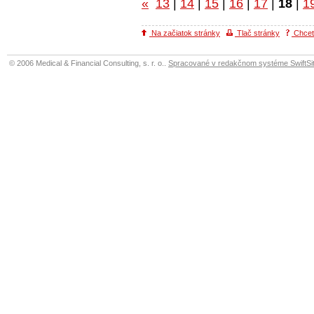
«
13
|
14
|
15
|
16
|
17
|
18
|
1
Na začiatok stránky
Tlač stránky
Chcete
© 2006 Medical & Financial Consulting, s. r. o..
Spracované v redakčnom systéme SwiftSit