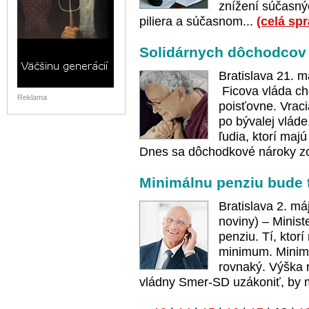
znížení súčasný
piliera a súčasnom...
(celá sp
Solidárnych dôchodcov
Bratislava 21. 
Ficova vláda ch
Reklama
poisťovne. Vraci
po bývalej vláde
ľudia, ktorí maj
Dnes sa dôchodkové nároky zo
Minimálnu penziu bude 
Bratislava 2. m
noviny) – Minist
penziu. Tí, ktor
minimum. Minim
rovnaký. Výška n
vládny Smer-SD uzákoniť, by m