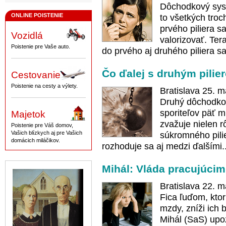
Dôchodkový sys
ONLINE POISTENIE
to všetkých troc
prvého piliera s
Vozidlá
valorizovať. Te
Poistenie pre Vaše auto.
do prvého aj druhého piliera s
Čo ďalej s druhým pili
Cestovanie
Poistenie na cesty a výlety.
Bratislava 25. 
Druhý dôchodkový
sporiteľov päť m
Majetok
zvažuje nielen 
Poistenie pre Váš domov,
Vašich blízkych aj pre Vašich
súkromného pilie
domácich miláčikov.
rozhoduje sa aj medzi ďalšími.
Mihál: Vláda pracujúcim
Bratislava 22. 
Fica ľuďom, ktor
mzdy, zníži ich
Mihál (SaS) upo