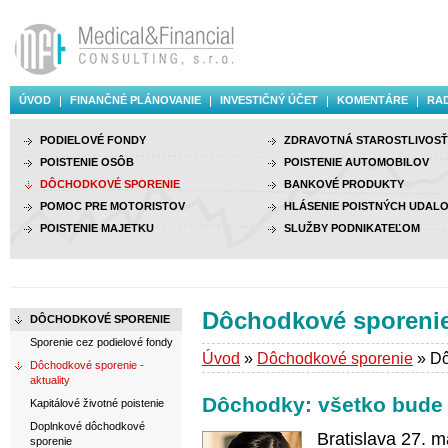
ÚVOD
FINANČNÉ PLÁNOVANIE
INVESTIČNÝ ÚČET
KOMENTÁRE
RAD
PODIELOVÉ FONDY
ZDRAVOTNÁ STAROSTLIVOSŤ
POISTENIE OSÔB
POISTENIE AUTOMOBILOV
DÔCHODKOVÉ SPORENIE
BANKOVÉ PRODUKTY
POMOC PRE MOTORISTOV
HLÁSENIE POISTNÝCH UDALO
POISTENIE MAJETKU
SLUŽBY PODNIKATEĽOM
Dôchodkové sporenie 
DÔCHODKOVÉ SPORENIE
Sporenie cez podielové fondy
Úvod
»
Dôchodkové sporenie
» Dô
Dôchodkové sporenie -
aktuality
Dôchodky: všetko bude 
Kapitálové životné poistenie
Doplnkové dôchodkové
Bratislava 27. 
sporenie