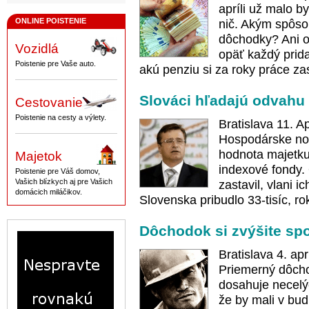
apríli už malo b
ONLINE POISTENIE
nič. Akým spôs
dôchodky? Ani o
Vozidlá
opäť každý prid
Poistenie pre Vaše auto.
akú penziu si za roky práce zas
Slováci hľadajú odvahu 
Cestovanie
Poistenie na cesty a výlety.
Bratislava 11. A
Hospodárske novi
hodnota majetku 
Majetok
indexové fondy. 
Poistenie pre Váš domov,
Vašich blízkych aj pre Vašich
zastavil, vlani 
domácich miláčikov.
Slovenska pribudlo 33-tisíc, ro
Dôchodok si zvýšite sp
Bratislava 4. ap
Priemerný dôcho
dosahuje necelý
že by mali v bud