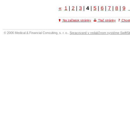
«
1
|
2
|
3
|
4
|
5
|
6
|
7
|
8
|
9
Na začiatok stránky
Tlač stránky
Chcete
© 2006 Medical & Financial Consulting, s. r. o..
Spracované v redakčnom systéme SwiftSit