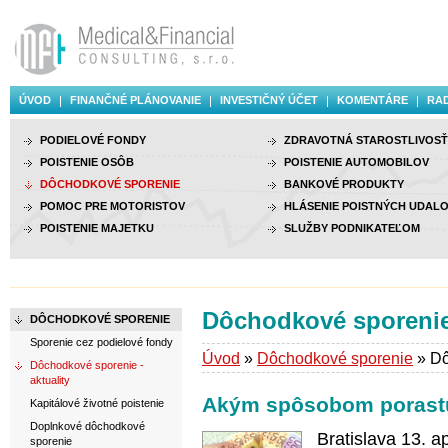
ÚVOD
FINANČNÉ PLÁNOVANIE
INVESTIČNÝ ÚČET
KOMENTÁRE
RAD
PODIELOVÉ FONDY
ZDRAVOTNÁ STAROSTLIVOSŤ
POISTENIE OSÔB
POISTENIE AUTOMOBILOV
DÔCHODKOVÉ SPORENIE
BANKOVÉ PRODUKTY
POMOC PRE MOTORISTOV
HLÁSENIE POISTNÝCH UDALO
POISTENIE MAJETKU
SLUŽBY PODNIKATEĽOM
Dôchodkové sporenie 
DÔCHODKOVÉ SPORENIE
Sporenie cez podielové fondy
Úvod
»
Dôchodkové sporenie
» Dô
Dôchodkové sporenie -
aktuality
Akým spôsobom porast
Kapitálové životné poistenie
Doplnkové dôchodkové
Bratislava 13. 
sporenie