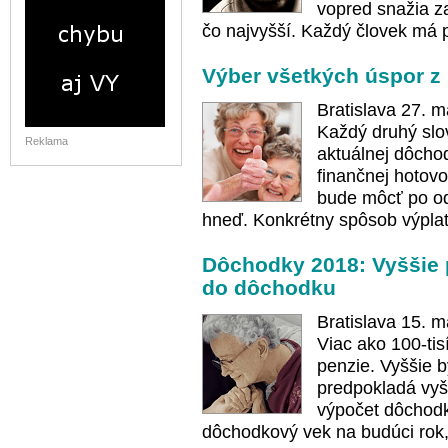
vopred snažia za
čo najvyšší. Každý človek má p
Výber všetkých úspor z 
Bratislava 27. 
Každý druhý sl
Reklama
aktuálnej dôcho
finančnej hotovo
bude môcť po od
hneď. Konkrétny spôsob výplaty 
Dôchodky 2018: Vyššie 
do dôchodku
Bratislava 15. 
Viac ako 100-ti
penzie. Vyššie b
predpokladá vyšš
výpočet dôchodku
dôchodkový vek na budúci rok,