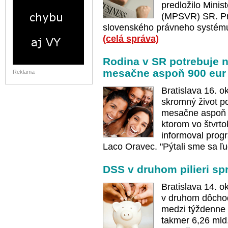
predložilo Minis
(MPSVR) SR. Pr
slovenského právneho systému 
(celá správa)
Rodina v SR potrebuje n
mesačne aspoň 900 eur
Reklama
Bratislava 16. 
skromný život p
mesačne aspoň 9
ktorom vo štvrto
informoval prog
Laco Oravec. "Pýtali sme sa ľu
DSS v druhom pilieri sp
Bratislava 14. 
v druhom dôchodk
medzi týždenne k
takmer 6,26 mld