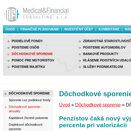
ÚVOD
FINANČNÉ PLÁNOVANIE
INVESTIČNÝ ÚČET
KOMENTÁRE
RAD
PODIELOVÉ FONDY
ZDRAVOTNÁ STAROSTLIVOSŤ
POISTENIE OSÔB
POISTENIE AUTOMOBILOV
DÔCHODKOVÉ SPORENIE
BANKOVÉ PRODUKTY
POMOC PRE MOTORISTOV
HLÁSENIE POISTNÝCH UDALO
POISTENIE MAJETKU
SLUŽBY PODNIKATEĽOM
Dôchodkové sporenie 
DÔCHODKOVÉ SPORENIE
Sporenie cez podielové fondy
Úvod
»
Dôchodkové sporenie
» Dô
Dôchodkové sporenie -
aktuality
Penzistov čaká nový vý
Kapitálové životné poistenie
percenta pri valorizácii
Doplnkové dôchodkové
sporenie