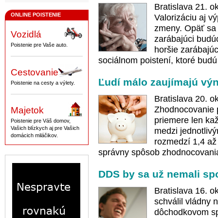
Bratislava 21. 
ONLINE POISTENIE
Valorizáciu aj v
zmeny. Opäť sa m
Vozidlá
zarábajúci budúc
Poistenie pre Vaše auto.
horšie zarábajú
sociálnom poistení, ktoré budú 
Cestovanie
Ľudí málo zaujímajú výn
Poistenie na cesty a výlety.
Bratislava 20. o
Zhodnocovanie p
Majetok
priemere len ka
Poistenie pre Váš domov,
Vašich blízkych aj pre Vašich
medzi jednotliv
domácich miláčikov.
rozmedzí 1,4 až
správny spôsob zhodnocovania 
DDS by sa už nemali spo
Bratislava 16. 
schválil vládny
dôchodkovom spo