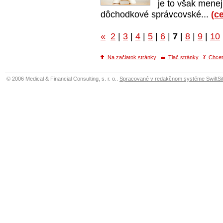
je to však menej
dôchodkové správcovské...
(c
«
2
|
3
|
4
|
5
|
6
|
7
|
8
|
9
|
10
Na začiatok stránky
Tlač stránky
Chcete
© 2006 Medical & Financial Consulting, s. r. o..
Spracované v redakčnom systéme SwiftSit