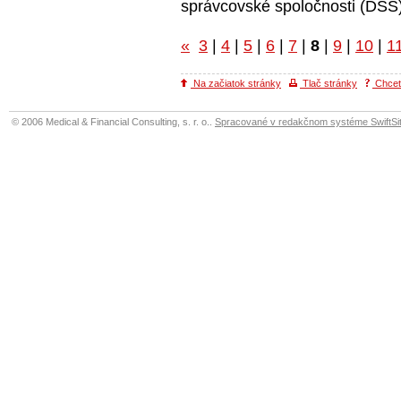
správcovské spoločnosti (DSS)
«
3
|
4
|
5
|
6
|
7
|
8
|
9
|
10
|
1
Na začiatok stránky
Tlač stránky
Chcete
© 2006 Medical & Financial Consulting, s. r. o..
Spracované v redakčnom systéme SwiftSit