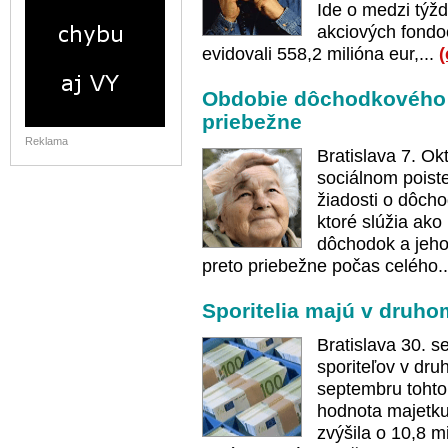
Ide o medzi týžd
akciových fondo
evidovali 558,2 milióna eur,...
(
Obdobie dôchodkového p
priebežne
Reklama
Bratislava 7. O
sociálnom poiste
žiadosti o dôcho
ktoré slúžia ak
dôchodok a jeho
preto priebežne počas celého.
Sporitelia majú v druhom
Bratislava 30. 
sporiteľov v dru
septembru tohto 
hodnota majetku
zvýšila o 10,8 m