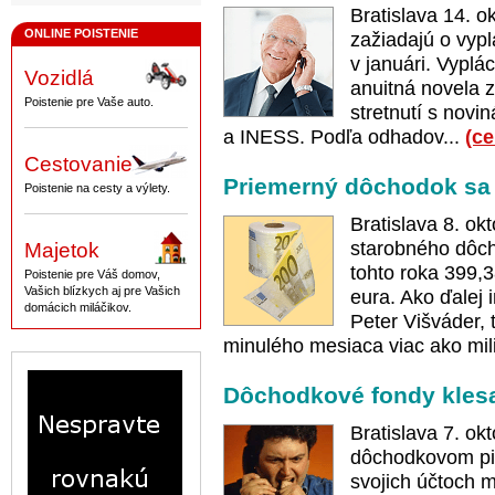
Bratislava 14. o
ONLINE POISTENIE
zažiadajú o vypl
v januári. Vyplác
Vozidlá
anuitná novela z
Poistenie pre Vaše auto.
stretnutí s novi
a INESS. Podľa odhadov...
(ce
Cestovanie
Priemerný dôchodok sa 
Poistenie na cesty a výlety.
Bratislava 8. ok
starobného dôc
Majetok
tohto roka 399,3
Poistenie pre Váš domov,
Vašich blízkych aj pre Vašich
eura. Ako ďalej 
domácich miláčikov.
Peter Višváder, 
minulého mesiaca viac ako mili
Dôchodkové fondy klesal
Bratislava 7. ok
dôchodkovom pili
svojich účtoch m