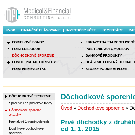
ÚVOD
FINANČNÉ PLÁNOVANIE
INVESTIČNÝ ÚČET
KOMENTÁRE
RAD
PODIELOVÉ FONDY
ZDRAVOTNÁ STAROSTLIVOSŤ
POISTENIE OSÔB
POISTENIE AUTOMOBILOV
DÔCHODKOVÉ SPORENIE
BANKOVÉ PRODUKTY
POMOC PRE MOTORISTOV
HLÁSENIE POISTNÝCH UDALO
POISTENIE MAJETKU
SLUŽBY PODNIKATEĽOM
Dôchodkové sporenie 
DÔCHODKOVÉ SPORENIE
Sporenie cez podielové fondy
Úvod
»
Dôchodkové sporenie
» Dô
Dôchodkové sporenie -
aktuality
Prvé dôchodky z druhého
Kapitálové životné poistenie
od 1. 1. 2015
Doplnkové dôchodkové
sporenie