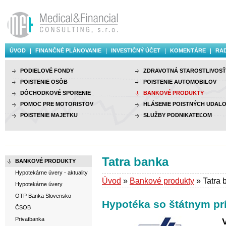
ÚVOD
FINANČNÉ PLÁNOVANIE
INVESTIČNÝ ÚČET
KOMENTÁRE
RAD
PODIELOVÉ FONDY
ZDRAVOTNÁ STAROSTLIVOSŤ
POISTENIE OSÔB
POISTENIE AUTOMOBILOV
DÔCHODKOVÉ SPORENIE
BANKOVÉ PRODUKTY
POMOC PRE MOTORISTOV
HLÁSENIE POISTNÝCH UDALO
POISTENIE MAJETKU
SLUŽBY PODNIKATEĽOM
Tatra banka
BANKOVÉ PRODUKTY
Hypotekárne úvery - aktuality
Úvod
»
Bankové produkty
» Tatra 
Hypotekárne úvery
OTP Banka Slovensko
Hypotéka so štátnym p
ČSOB
Privatbanka
V