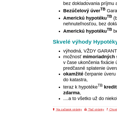
bez dokladovania príjmu 
TB
Bezúčelový
úver
Gara
TB
Americkú
hypotéku
(b
nehnuteľnosťou, bez dokla
TB
Americkú
hypotéku
be
Skvelé výhody Hypoték
výhodná, VŽDY GARANT
možnosť
mimoriadných 
v čase ukončenia fixácie 
predčasné splatenie úver
okamžité
čerpanie úveru 
do katastra,
TB
teraz k hypotéke
kredi
zdarma
,
....a to všetko už do nieko
Na začiatok stránky
Tlač stránky
Chcete