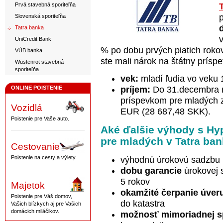
Prvá stavebná sporiteľňa
Slovenská sporiteľňa
Tatra banka
UniCredit Bank
% po dobu prvých piatich rokov
VÚB banka
ste mali nárok na štátny prís
Wüstenrot stavebná
sporiteľňa
vek:
mladí ľudia vo veku 
príjem:
Do 31.decembra 
ONLINE POISTENIE
príspevkom pre mladých z
Vozidlá
EUR (28 687,48 SKK).
Poistenie pre Vaše auto.
Aké ďalšie výhody s Hy
pre mladých v Tatra ban
Cestovanie
Poistenie na cesty a výlety.
výhodnú úrokovú sadzbu 
dobu garancie
úrokovej s
5 rokov
Majetok
okamžité čerpanie úver
Poistenie pre Váš domov,
do katastra
Vašich blízkych aj pre Vašich
domácich miláčikov.
možnosť mimoriadnej sp