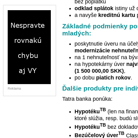
bez poplatku
odklad splátok
istiny už
a navyše
kreditnú kartu
Základné podmienky pos
mladých:
poskytnutie úveru na úče
modernizácie nehnuteľn
na 1 nehnuteľnosť na býv
na hypotekárny úver
naj
(1 500 000,00 SKK)
,
po dobu
piatich rokov
.
Ďalšie produkty pre ind
Reklama
Tatra banka ponúka:
TB
Hypotéku
(len na fina
ktoré slúžia, resp. budú s
TB
Hypotéku
bez dokladov
TB
Bezúčelový
úver
Class