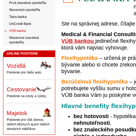
Prvá stavebná sporiteľňa
Slovenská sporiteľňa
Tatra banka
Ste na správnej adrese, čítajte 
UniCredit Bank
VÚB banka
Medical & Financial Consulting
Wüstenrot stavebná
VÚB bankou
jedinečné flexihy
sporiteľňa
ktorá vám najviac vyhovuje.
ONLINE POISTENIE
Flexihypotéka
– určená je prá
bývanie alebo si chcete zreko
Vozidlá
bývanie.
Poistenie pre Vaše auto.
Bezúčelová flexihypotéka
– j
potrebujete vyššiu sumu v hoto
Cestovanie
VÚB banka Vám ju poskytne veľ
Poistenie na cesty a výlety.
Hlavné benefity flexihyp
Majetok
bez hotovosti
- hypotéka
Poistenie pre Váš domov,
nehnuteľnosti
,
Vašich blízkych aj pre Vašich
bez znaleckého posud
domácich miláčikov.