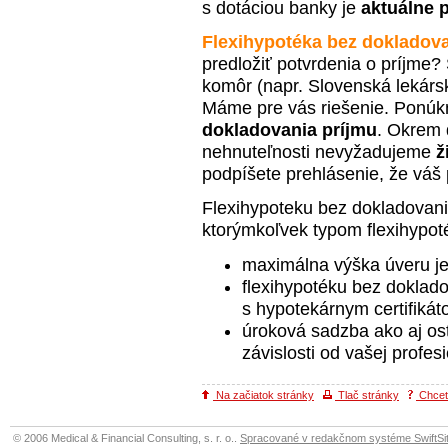
s dotáciou banky je
aktuálne 
Flexihypotéka bez dokladova
predložiť potvrdenia o príjme?
komôr (napr. Slovenská lekár
Máme pre vás riešenie. Ponú
dokladovania príjmu
. Okrem 
nehnuteľnosti nevyžadujeme
ž
podpíšete prehlásenie, že váš 
Flexihypoteku bez dokladovan
ktorýmkoľvek typom flexihypot
maximálna výška úveru je
flexihypotéku bez doklad
s hypotekárnym certifikát
úroková sadzba ako aj os
závislosti od vašej profes
Na začiatok stránky
Tlač stránky
Chcete
© 2006 Medical & Financial Consulting, s. r. o..
Spracované v redakčnom systéme SwiftSit