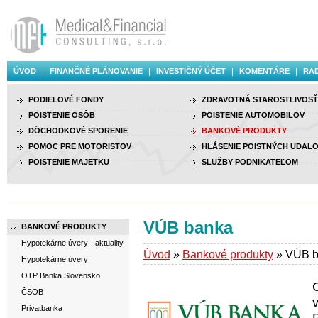
ÚVOD
FINANČNÉ PLÁNOVANIE
INVESTIČNÝ ÚČET
KOMENTÁRE
RAD
PODIELOVÉ FONDY
ZDRAVOTNÁ STAROSTLIVOSŤ
POISTENIE OSÔB
POISTENIE AUTOMOBILOV
DÔCHODKOVÉ SPORENIE
BANKOVÉ PRODUKTY
POMOC PRE MOTORISTOV
HLÁSENIE POISTNÝCH UDALO
POISTENIE MAJETKU
SLUŽBY PODNIKATEĽOM
VÚB banka
BANKOVÉ PRODUKTY
Hypotekárne úvery - aktuality
Úvod
»
Bankové produkty
» VÚB b
Hypotekárne úvery
OTP Banka Slovensko
C
ČSOB
Privatbanka