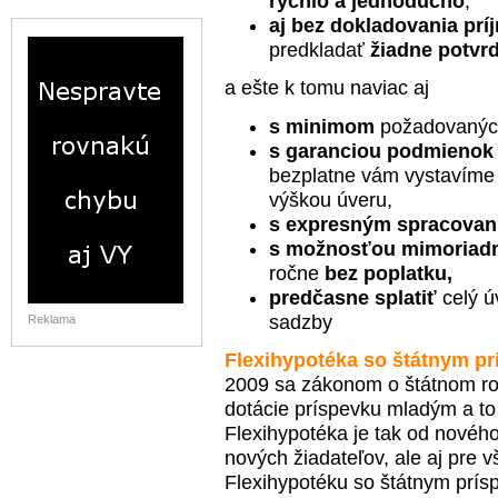
rýchlo a jednoducho
,
aj bez dokladovania prí
predkladať
žiadne potvr
a ešte k tomu naviac aj
s minimom
požadovaných
s garanciou podmienok
bezplatne vám vystavím
výškou úveru,
s expresným spracova
s možnosťou mimoriadn
ročne
bez poplatku,
predčasne splatiť
celý ú
sadzby
Reklama
Flexihypotéka so štátnym p
2009 sa zákonom o štátnom roz
dotácie príspevku mladým a t
Flexihypotéka je tak od nového
nových žiadateľov, ale aj pre vš
Flexihypotéku so štátnym prí