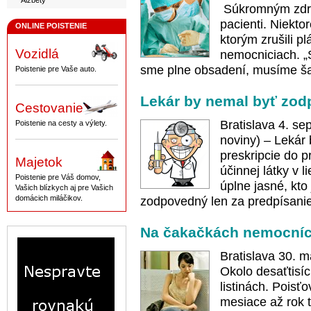
Alžbety
Súkromným zdra
pacienti. Niekto
ONLINE POISTENIE
ktorým zrušili p
Vozidlá
nemocniciach. „
sme plne obsadení, musíme ša
Poistenie pre Vaše auto.
Lekár by nemal byť zod
Cestovanie
Bratislava 4. 
Poistenie na cesty a výlety.
noviny) – Lekár
preskripcie do 
Majetok
účinnej látky v l
Poistenie pre Váš domov,
úplne jasné, kt
Vašich blízkych aj pre Vašich
domácich miláčikov.
zodpovedný len za predpísanie
Na čakačkách nemocníc j
Bratislava 30. 
Okolo desaťtisíc
listinách. Poisť
mesiace až rok t