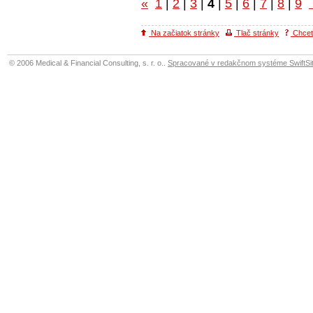
«
1
|
2
|
3
|
4
|
5
|
6
|
7
|
8
|
9
Na začiatok stránky
Tlač stránky
Chcete
© 2006 Medical & Financial Consulting, s. r. o..
Spracované v redakčnom systéme SwiftSit