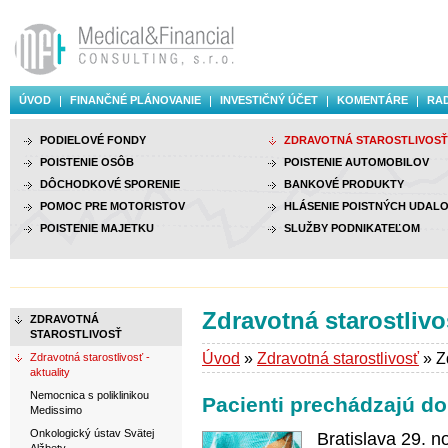
ÚVOD
FINANČNÉ PLÁNOVANIE
INVESTIČNÝ ÚČET
KOMENTÁRE
RAD
PODIELOVÉ FONDY
ZDRAVOTNÁ STAROSTLIVOSŤ
POISTENIE OSÔB
POISTENIE AUTOMOBILOV
DÔCHODKOVÉ SPORENIE
BANKOVÉ PRODUKTY
POMOC PRE MOTORISTOV
HLÁSENIE POISTNÝCH UDALO
POISTENIE MAJETKU
SLUŽBY PODNIKATEĽOM
Zdravotná starostlivos
ZDRAVOTNÁ
STAROSTLIVOSŤ
Úvod
»
Zdravotná starostlivosť
» Zd
Zdravotná starostlivosť -
aktuality
Nemocnica s poliklinikou
Pacienti prechádzajú 
Medissimo
Onkologický ústav Svätej
Bratislava 29. 