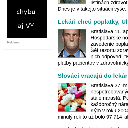
listinách zdravo
Dnes je v takejto situácii vyše.
Lekári chcú poplatky, Uhl
Bratislava 11. a
Hospodárske nov
Reklama
zavedenie poplat
Šéf rezortu zdra
nich odpoveď. "
platby pacientov v zdravotníck
Slováci vracajú do lekár
Bratislava 27.
nespotrebovaných
stále narastá. P
každoročný nára
Kým v roku 2004
minulý rok to už bolo 97 714 k