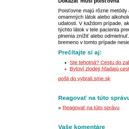
Dokázať musí poisťovňa
Poisťovne majú rôzne metódy a
omamných látok alebo alkoholu 
udalosti. V každom prípade, a
týchto látok v tele pacienta p
plnenia znížiť alebo odmietnuť
bremeno v tomto prípade nesie 
Prečítajte si aj:
Ste tehotná? Cestu do zah
Bytoví zlodeji hľadajú ce
pošli do vybrali.sme.sk
Reagovať na túto správ
»
Reagovať na túto správu
Vaše komentáre