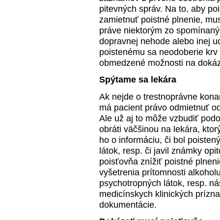
pitevných správ. Na to, aby po
zamietnuť poistné plnenie, mu
práve niektorým zo spomínaný
dopravnej nehode alebo inej uda
poistenému sa neodoberie krv 
obmedzené možnosti na dokázan
Spýtame sa lekára
Ak nejde o trestnoprávne kona
má pacient právo odmietnuť odb
Ale už aj to môže vzbudiť pod
obráti väčšinou na lekára, kto
ho o informáciu, či bol poist
látok, resp. či javil známky opi
poisťovňa znížiť poistné plne
vyšetrenia prítomnosti alkoho
psychotropných látok, resp. ná
medicínskych klinických prízn
dokumentácie.