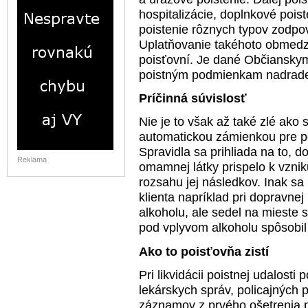
hospitalizácie, doplnkové poiste
poistenie rôznych typov zodpo
Uplatňovanie takéhoto obmedze
poisťovní. Je dané Občiansky
poistným podmienkam nadrad
Príčinná súvislosť
Nie je to však až také zlé ako 
automatickou zámienkou pre poi
Spravidla sa prihliada na to, do
Reklama
omamnej látky prispelo k vznik
rozsahu jej následkov. Inak sa 
klienta napríklad pri dopravne
alkoholu, ale sedel na mieste
pod vplyvom alkoholu spôsobil
Ako to poisťovňa zistí
Pri likvidácii poistnej udalost
lekárskych správ, policajných 
záznamov z prvého ošetrenia po