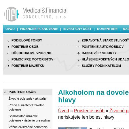
ÚVOD
FINANČNÉ PLÁNOVANIE
INVESTIČNÝ ÚČET
KOMENTÁRE
RAD
PODIELOVÉ FONDY
ZDRAVOTNÁ STAROSTLIVOSŤ
POISTENIE OSÔB
POISTENIE AUTOMOBILOV
DÔCHODKOVÉ SPORENIE
BANKOVÉ PRODUKTY
POMOC PRE MOTORISTOV
HLÁSENIE POISTNÝCH UDALO
POISTENIE MAJETKU
SLUŽBY PODNIKATEĽOM
Alkoholom na dovolen
POISTENIE OSÔB
hlavy
Životné poistenie - aktuality
Prečo si uzatvoriť životné
poistenie
Úvod
»
Poistenie osôb
»
Životné po
Samostatné úrazové
neriskujete len bolesť hlavy
poistenie - riešenie pre rodinu
Vážne civilizačné ochorenia -