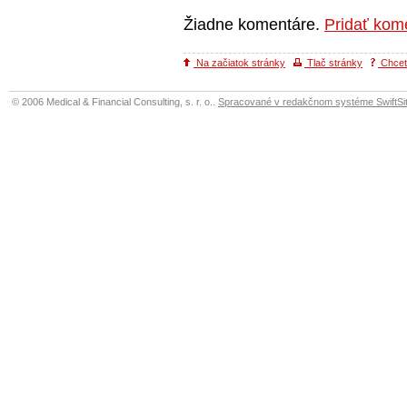
Žiadne komentáre.
Pridať kom
Na začiatok stránky
Tlač stránky
Chcete
© 2006 Medical & Financial Consulting, s. r. o..
Spracované v redakčnom systéme SwiftSit