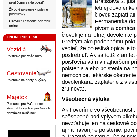
Bratislava 2. júla
proti čomu sa dá poistiť
letnej dovolenke 
Životné poistenie - poistné
človek zaplatí al
podmienky
Permanentka do b
Uzavrieť cestovné poistenie
online
pivom a domáca s
človek je na letnej dovolenke p
ONLINE POISTENIE
Predtým ako podobnému pokuše
vedieť, že bolestivá opica je t
Vozidlá
postretnúť. Ak sa totiž zraníte,
Poistenie pre Vaše auto.
poisťovňa vám v najhoršom pr
poistenia alebo poistenia na ho
Cestovanie
nemocnice, lekárske ošetrenie
Poistenie na cesty a výlety.
dovolenkára, zaplatené z vlas
zruinovať.
Majetok
Všeobecná výluka
Poistenie pre Váš domov,
Vašich blízkych aj pre Vašich
Ak hovoríme vo všeobecnosti, 
domácich miláčikov.
spôsobené pod vplyvom alkoho
nevzťahuje len na cestovné poi
aj na havarijné poistenie, povi
a úrazové poistenie. Ďalej poi