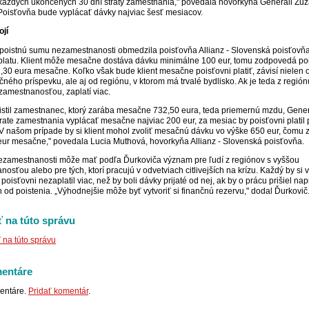
každých ukončených 30 dní straty zamestnania," povedala hovorkyňa Generali Zu
Poisťovňa bude vyplácať dávky najviac šesť mesiacov.
ojí
oistnú sumu nezamestnanosti obmedzila poisťovňa Allianz - Slovenská poisťovňa
platu. Klient môže mesačne dostáva dávku minimálne 100 eur, tomu zodpovedá po
,30 eura mesačne. Koľko však bude klient mesačne poisťovni platiť, závisí nielen 
ného príspevku, ale aj od regiónu, v ktorom má trvalé bydlisko. Ak je teda z región
amestnanosťou, zaplatí viac.
istil zamestnanec, ktorý zarába mesačne 732,50 eura, teda priemernú mzdu, Gener
trate zamestnania vyplácať mesačne najviac 200 eur, za mesiac by poisťovni platil 
„V našom prípade by si klient mohol zvoliť mesačnú dávku vo výške 650 eur, čomu
eur mesačne," povedala Lucia Muthová, hovorkyňa Allianz - Slovenská poisťovňa.
ezamestnanosti môže mať podľa Ďurkoviča význam pre ľudí z regiónov s vyššou
osťou alebo pre tých, ktorí pracujú v odvetviach citlivejších na krízu. Každý by si 
y poisťovni nezaplatil viac, než by boli dávky prijaté od nej, ak by o prácu prišiel nap
h od poistenia. „Výhodnejšie môže byť vytvoriť si finančnú rezervu," dodal Ďurkovič
 na túto správu
na túto správu
entáre
entáre.
Pridať komentár
.