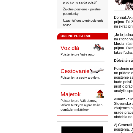
proti čomu sa dá poistiť
Životné poistenie - poistné
podmienky
Dohnal. Ak s
Uzavrieť cestovné poistenie
príjmu. Pri 
online
im skráti p
„Je to jedna
ONLINE POISTENIE
im z toho v
Musia hlási
Vozidlá
príjmu. Okr
takže ľudia
Poistenie pre Vaše auto.
Dôležité sú
Poistenie n
Cestovanie
no prídete 
poistenie s
Poistenie na cesty a výlety.
bude poisťo
prísť o prá
analytik sp
Majetok
Allianz - S
Poistenie pre Váš domov,
Slovensko a
Vašich blízkych aj pre Vašich
záujemca pr
domácich miláčikov.
úrade prác
obdobia ne
Aj General
poistenia. 