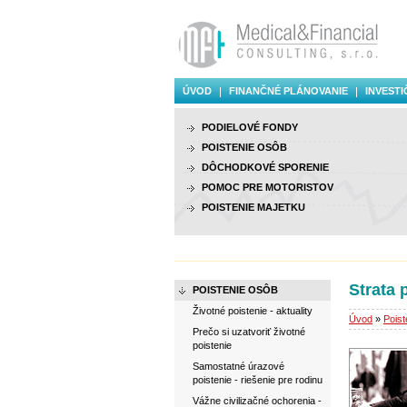
ÚVOD
FINANČNÉ PLÁNOVANIE
INVESTI
PODIELOVÉ FONDY
POISTENIE OSÔB
DÔCHODKOVÉ SPORENIE
POMOC PRE MOTORISTOV
POISTENIE MAJETKU
Strata 
POISTENIE OSÔB
Životné poistenie - aktuality
Úvod
»
Poist
Prečo si uzatvoriť životné
poistenie
Samostatné úrazové
poistenie - riešenie pre rodinu
Vážne civilizačné ochorenia -