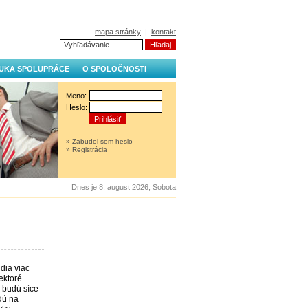
mapa stránky
|
kontakt
UKA SPOLUPRÁCE
O SPOLOČNOSTI
Meno:
Heslo:
» Zabudol som heslo
» Registrácia
Dnes je 8. august 2026, Sobota
udia viac
iektoré
, budú síce
udú na