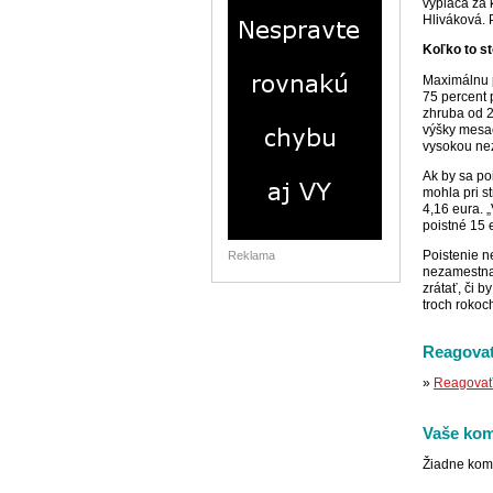
vypláca za 
Hliváková. 
Koľko to st
Maximálnu p
75 percent 
zhruba od 2
výšky mesač
vysokou nez
Ak by sa po
mohla pri s
4,16 eura. 
poistné 15 
Poistenie n
Reklama
nezamestnan
zrátať, či b
troch rokoc
Reagovať
»
Reagovať 
Vaše kom
Žiadne kom