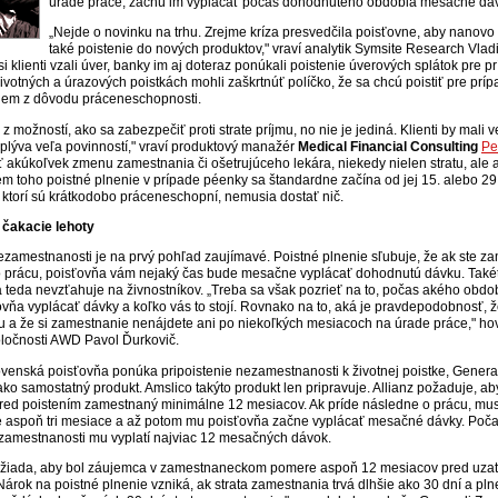
úrade práce, začnú im vyplácať počas dohodnutého obdobia mesačné dáv
„Nejde o novinku na trhu. Zrejme kríza presvedčila poisťovne, aby nanovo 
také poistenie do nových produktov," vraví analytik Symsite Research Vlad
i klienti vzali úver, banky im aj doteraz ponúkali poistenie úverových splátok pre pr
životných a úrazových poistkách mohli zaškrtnúť políčko, že sa chcú poistiť pre príp
ríjem z dôvodu práceneschopnosti.
 z možností, ako sa zabezpečiť proti strate príjmu, no nie je jediná. Klienti by mali v
yplýva veľa povinností," vraví produktový manažér
Medical Financial Consulting
Pe
ť akúkoľvek zmenu zamestnania či ošetrujúceho lekára, niekedy nielen stratu, ale a
em toho poistné plnenie v prípade péenky sa štandardne začína od jej 15. alebo 29
, ktorí sú krátkodobo práceneschopní, nemusia dostať nič.
 čakacie lehoty
ezamestnanosti je na prvý pohľad zaujímavé. Poistné plnenie sľubuje, že ak ste za
o prácu, poisťovňa vám nejaký čas bude mesačne vyplácať dohodnutú dávku. Také
a teda nevzťahuje na živnostníkov. „Treba sa však pozrieť na to, počas akého obd
vňa vyplácať dávky a koľko vás to stojí. Rovnako na to, aká je pravdepodobnosť, 
cu a že si zamestnanie nenájdete ani po niekoľkých mesiacoch na úrade práce," ho
oločnosti AWD Pavol Ďurkovič.
lovenská poisťovňa ponúka pripoistenie nezamestnanosti k životnej poistke, Genera
ko samostatný produkt. Amslico takýto produkt len pripravuje. Allianz požaduje, ab
ed poistením zamestnaný minimálne 12 mesiacov. Ak príde následne o prácu, mus
e aspoň tri mesiace a až potom mu poisťovňa začne vyplácať mesačné dávky. Poč
zamestnanosti mu vyplatí najviac 12 mesačných dávok.
i žiada, aby bol záujemca v zamestnaneckom pomere aspoň 12 mesiacov pred uza
„Nárok na poistné plnenie vzniká, ak strata zamestnania trvá dlhšie ako 30 dní a pln