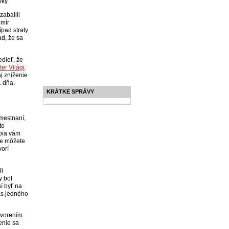
ky.
zabalili
imír
ípad straty
ad, že sa
edieť, že
ter Világi
.
j zníženie
. dňa,
KRÁTKE SPRÁVY
mestnaní,
to
obia vám
že môžete
vorí
li
y bol
í byť na
as jedného
tvorením
enie sa