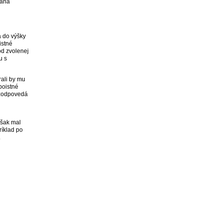
zana
 do výšky
istné
od zvolenej
u s
ali by mu
poistné
 zodpovedá
však mal
ríklad po
.