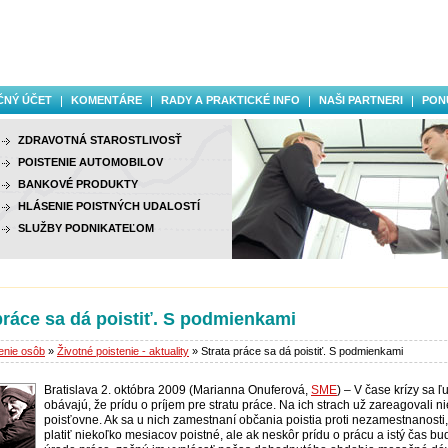
ČNÝ ÚČET
KOMENTÁRE
RADY A PRAKTICKÉ INFO
NAŠI PARTNERI
PON
ZDRAVOTNÁ STAROSTLIVOSŤ
POISTENIE AUTOMOBILOV
BANKOVÉ PRODUKTY
HLÁSENIE POISTNÝCH UDALOSTÍ
SLUŽBY PODNIKATEĽOM
práce sa dá poistiť. S podmienkami
enie osôb
»
Životné poistenie - aktuality
» Strata práce sa dá poistiť. S podmienkami
Bratislava 2. októbra 2009 (Marianna Onuferová,
SME
) – V čase krízy sa ľ
obávajú, že prídu o príjem pre stratu práce. Na ich strach už zareagovali n
poisťovne. Ak sa u nich zamestnaní občania poistia proti nezamestnanosti
platiť niekoľko mesiacov poistné, ale ak neskôr prídu o prácu a istý čas b