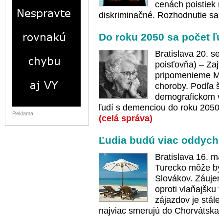
cenách poistiek
diskriminačné. Rozhodnutie sa
Do roku 2050 sa počet ľ
Bratislava 20. 
poisťovňa) – Zaj
pripomenieme M
choroby. Podľa š
demografickom vý
ľudí s demenciou do roku 2050 
Reklama
(celá správa)
Ľudia budú viac oddych
Bratislava 16. m
Turecko môže by
Slovákov. Záujem
oproti vlaňajšku
zájazdov je stál
najviac smerujú do Chorvátska