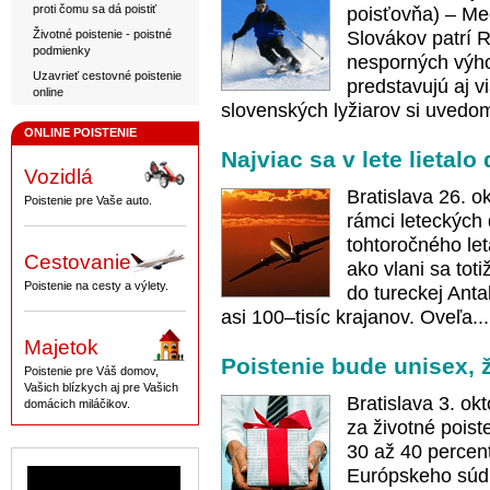
proti čomu sa dá poistiť
poisťovňa) – Med
Životné poistenie - poistné
Slovákov patrí 
podmienky
nesporných výho
Uzavrieť cestovné poistenie
predstavujú aj v
online
slovenských lyžiarov si uvedom
ONLINE POISTENIE
Najviac sa v lete lietalo
Vozidlá
Bratislava 26. o
Poistenie pre Vaše auto.
rámci leteckých
tohtoročného le
Cestovanie
ako vlani sa toti
Poistenie na cesty a výlety.
do tureckej Ant
asi 100–tisíc krajanov. Oveľa..
Majetok
Poistenie bude unisex, 
Poistenie pre Váš domov,
Vašich blízkych aj pre Vašich
Bratislava 3. o
domácich miláčikov.
za životné pois
30 až 40 percent
Európskeho súdn