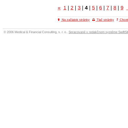
«
1
|
2
|
3
|
4
|
5
|
6
|
7
|
8
|
9
Na začiatok stránky
Tlač stránky
Chcete
© 2006 Medical & Financial Consulting, s. r. o..
Spracované v redakčnom systéme SwiftSit