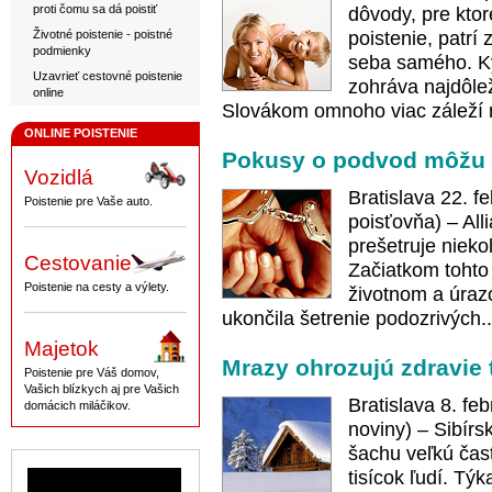
proti čomu sa dá poistiť
dôvody, pre ktor
Životné poistenie - poistné
poistenie, patrí
podmienky
seba samého. K
Uzavrieť cestovné poistenie
zohráva najdôlež
online
Slovákom omnoho viac záleží 
ONLINE POISTENIE
Pokusy o podvod môžu 
Vozidlá
Bratislava 22. f
Poistenie pre Vaše auto.
poisťovňa) – Al
prešetruje nieko
Cestovanie
Začiatkom tohto
Poistenie na cesty a výlety.
životnom a úrazo
ukončila šetrenie podozrivých.
Majetok
Mrazy ohrozujú zdravie 
Poistenie pre Váš domov,
Vašich blízkych aj pre Vašich
Bratislava 8. f
domácich miláčikov.
noviny) – Sibírs
šachu veľkú časť
tisícok ľudí. Tý