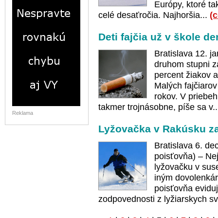
Európy, ktoré ta
celé desaťročia. Najhoršia...
(c
Deti fajčia už v škole d
Bratislava 12. 
druhom stupni z
percent žiakov a
Malých fajčiaro
rokov. V priebeh
takmer trojnásobne, píše sa v.
Reklama
Lyžovačka v Rakúsku za
Bratislava 6. de
poisťovňa) – Ne
lyžovačku v suse
iným dovolenkár
poisťovňa eviduj
zodpovednosti z lyžiarskych sv