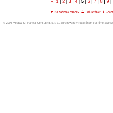
«
1
|
2
|
3
|
4
|
5
|
6
|
7
|
8
|
9
|
Na začiatok stránky
Tlač stránky
Chcete
© 2006 Medical & Financial Consulting, s. r. o..
Spracované v redakčnom systéme SwiftSit