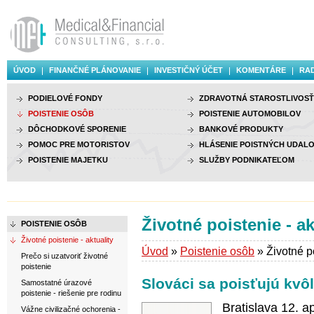
ÚVOD
FINANČNÉ PLÁNOVANIE
INVESTIČNÝ ÚČET
KOMENTÁRE
RAD
PODIELOVÉ FONDY
ZDRAVOTNÁ STAROSTLIVOSŤ
POISTENIE OSÔB
POISTENIE AUTOMOBILOV
DÔCHODKOVÉ SPORENIE
BANKOVÉ PRODUKTY
POMOC PRE MOTORISTOV
HLÁSENIE POISTNÝCH UDALO
POISTENIE MAJETKU
SLUŽBY PODNIKATEĽOM
Životné poistenie - ak
POISTENIE OSÔB
Životné poistenie - aktuality
Úvod
»
Poistenie osôb
» Životné po
Prečo si uzatvoriť životné
poistenie
Slováci sa poisťujú kvôl
Samostatné úrazové
poistenie - riešenie pre rodinu
Bratislava 12. a
Vážne civilizačné ochorenia -