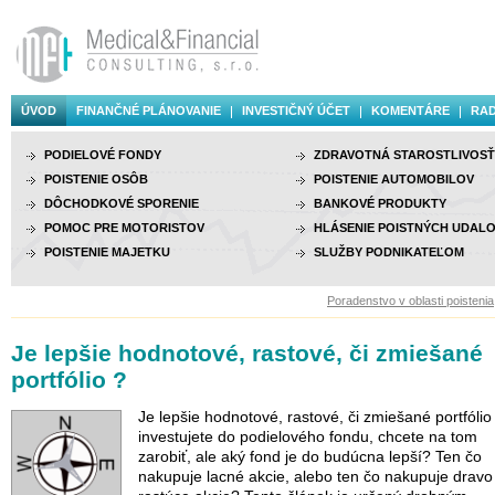
ÚVOD
FINANČNÉ PLÁNOVANIE
INVESTIČNÝ ÚČET
KOMENTÁRE
RAD
PODIELOVÉ FONDY
ZDRAVOTNÁ STAROSTLIVOSŤ
POISTENIE OSÔB
POISTENIE AUTOMOBILOV
DÔCHODKOVÉ SPORENIE
BANKOVÉ PRODUKTY
POMOC PRE MOTORISTOV
HLÁSENIE POISTNÝCH UDALO
POISTENIE MAJETKU
SLUŽBY PODNIKATEĽOM
Poradenstvo v oblasti poistenia, 
Je lepšie hodnotové, rastové, či zmiešané
portfólio ?
Je lepšie hodnotové, rastové, či zmiešané portfólio
investujete do podielového fondu, chcete na tom
zarobiť, ale aký fond je do budúcna lepší? Ten čo
nakupuje lacné akcie, alebo ten čo nakupuje dravo