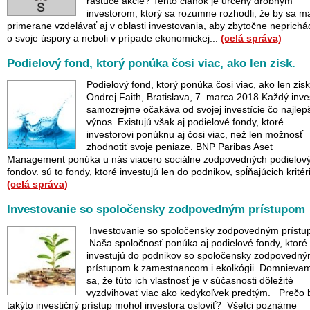
rastúce akcie? Tento článok je určený drobným
investorom, ktorý sa rozumne rozhodli, že by sa ma
primerane vzdelávať aj v oblasti investovania, aby zbytočne neprichá
o svoje úspory a neboli v prípade ekonomickej...
(celá správa)
Podielový fond, ktorý ponúka čosi viac, ako len zisk.
Podielový fond, ktorý ponúka čosi viac, ako len zisk
Ondrej Faith, Bratislava, 7. marca 2018 Každý inve
samozrejme očakáva od svojej investície čo najlep
výnos. Existujú však aj podielové fondy, ktoré
investorovi ponúknu aj čosi viac, než len možnosť
zhodnotiť svoje peniaze. BNP Paribas Aset
Management ponúka u nás viacero sociálne zodpovedných podielov
fondov. sú to fondy, ktoré investujú len do podnikov, spĺňajúcich kritéri
(celá správa)
Investovanie so spoločensky zodpovedným prístupom
Investovanie so spoločensky zodpovedným prístu
Naša spoločnosť ponúka aj podielové fondy, ktoré
investujú do podnikov so spoločensky zodpovedn
prístupom k zamestnancom i ekolkógii. Domnieva
sa, že túto ich vlastnosť je v súčasnosti dôležité
vyzdvihovať viac ako kedykoľvek predtým. Prečo 
takýto investičný prístup mohol investora osloviť? Všetci poznáme