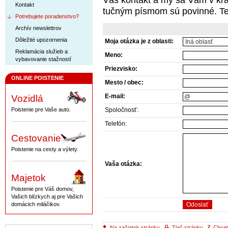
Váš kontakt a my sa Vám v kr
Kontakt
tučným písmom sú povinné. Te
Potrebujete poradenstvo?
Archív newslettrov
Dôležité upozornenia
Moja otázka je z oblasti:
Reklamácia služieb a
Meno:
vybavovanie stažností
Priezvisko:
ONLINE POISTENIE
Mesto / obec:
E-mail:
Vozidlá
Poistenie pre Vaše auto.
Spoločnosť:
Telefón:
Cestovanie
Poistenie na cesty a výlety.
Vaša otázka:
Majetok
Poistenie pre Váš domov,
Vašich blízkych aj pre Vašich
domácich miláčikov.
Na začiatok stránky
Tlač stránky
Chcete