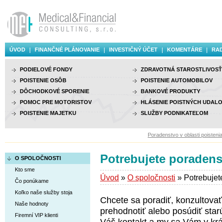
ÚVOD
FINANČNÉ PLÁNOVANIE
INVESTIČNÝ ÚČET
KOMENTÁRE
RAD
PODIELOVÉ FONDY
ZDRAVOTNÁ STAROSTLIVOSŤ
POISTENIE OSÔB
POISTENIE AUTOMOBILOV
DÔCHODKOVÉ SPORENIE
BANKOVÉ PRODUKTY
POMOC PRE MOTORISTOV
HLÁSENIE POISTNÝCH UDALO
POISTENIE MAJETKU
SLUŽBY PODNIKATEĽOM
Poradenstvo v oblasti poistenia, 
Potrebujete poraden
O SPOLOČNOSTI
Kto sme
Úvod
»
O spoločnosti
» Potrebujet
Čo ponúkame
Koľko naše služby stoja
Chcete sa poradiť, konzultovať 
Naše hodnoty
prehodnotiť alebo posúdiť star
Firemní VIP klienti