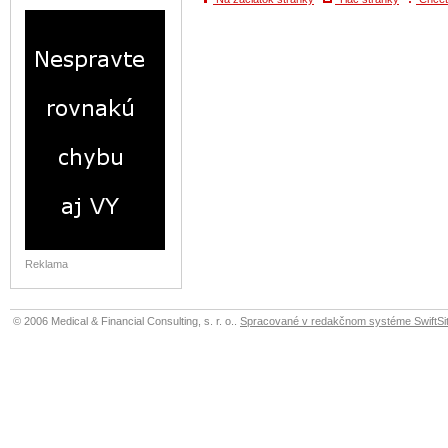
Reklama
© 2006 Medical & Financial Consulting, s. r. o..
Spracované v redakčnom systéme SwiftSit