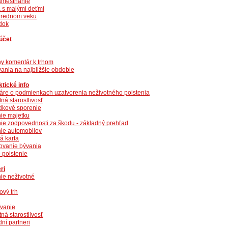
amestnanie
 s malými deťmi
strednom veku
dok
účet
ny komentár k trhom
ania na najbližšie obdobie
tické info
áre o podmienkach uzatvorenia neživotného poistenia
ná starostlivosť
kové sporenie
nie majetku
nie zodpovednosti za škodu - základný prehľad
nie automobilov
á karta
ovanie bývania
 poistenie
ri
nie neživotné
ový trh
ovanie
ná starostlivosť
ní partneri