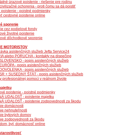
tné úrazové poistenie - riešenie pre rodinu
ivilizačné ochorenia - proti čomu sa dá poistiť
 poistenie - poistné podmienky
ť cestovné poistenie online
é sporenie
ie cez podielové fondy
ové životné poistenie
ové dôchodkové sporenie
E MOTORISTOV
ávka asistenčných služieb Jefta Service24
A alebo PORUCHA - kontakty na dispečing
SLOVENSKO - popis asistenčných služieb
EURÓPA - popis asistenčných služieb
DOVOLENKA - popis asistenčných služieb
SR + SUSEDNÝ ŠTÁT - popis asistenčných služieb
y profesionálnej pomoci v reálnom živote
majetku
ové poistenie - poistné podmienky
Á UDALOSŤ - poistenie majetku
Á UDALOSŤ - poistenie zodpovednosti za škodu
nie domácnosti
nie nehnuteľnosti
nie bytových domov
nie zodpovednosti za škodu
 dom, byt, domácnosť online
starostlivosť