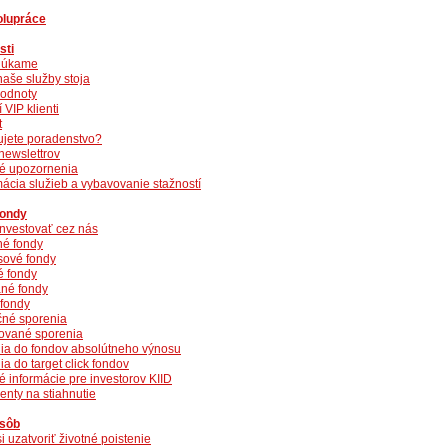
olupráce
sti
núkame
naše služby stoja
odnoty
 VIP klienti
t
ujete poradenstvo?
newslettrov
té upozornenia
ácia služieb a vybavovanie stažností
fondy
investovať cez nás
é fondy
sové fondy
é fondy
né fondy
 fondy
ičné sporenia
vané sporenia
ia do fondov absolútneho výnosu
a do target click fondov
 informácie pre investorov KIID
nty na stiahnutie
osôb
i uzatvoriť životné poistenie