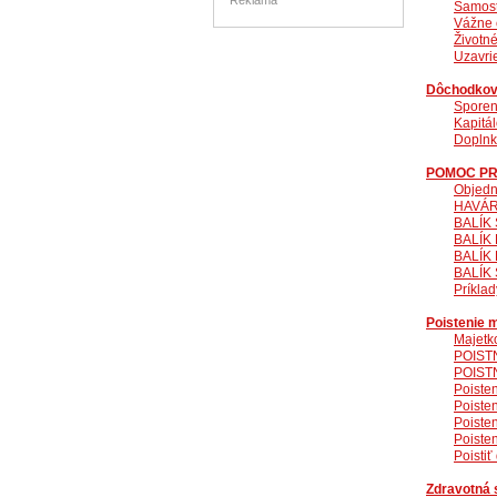
Reklama
Samosta
Vážne c
Životné
Uzavrie
Dôchodkov
Sporen
Kapitál
Doplnk
POMOC PR
Objedn
HAVÁRI
BALÍK 
BALÍK 
BALÍK 
BALÍK 
Príklad
Poistenie 
Majetk
POISTN
POISTN
Poiste
Poiste
Poiste
Poiste
Poistiť
Zdravotná 