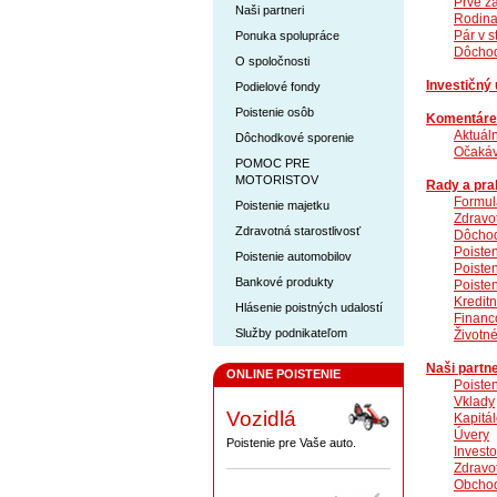
Prvé z
Naši partneri
Rodina
Pár v 
Ponuka spolupráce
Dôcho
O spoločnosti
Investičný 
Podielové fondy
Poistenie osôb
Komentáre
Aktuál
Dôchodkové sporenie
Očakáv
POMOC PRE
MOTORISTOV
Rady a prak
Formul
Poistenie majetku
Zdravot
Zdravotná starostlivosť
Dôchod
Poiste
Poistenie automobilov
Poiste
Bankové produkty
Poiste
Kreditn
Hlásenie poistných udalostí
Financ
Služby podnikateľom
Životné
Naši partne
ONLINE POISTENIE
Poiste
Vklady
Vozidlá
Kapitál
Úvery
Poistenie pre Vaše auto.
Invest
Zdravot
Obchod