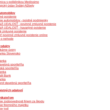
ica s poliklinikou Medissimo
ický ústav Svätej Alžbety
automobilov
jné poistenie
nie automobilov - poistné podmienky
Á UDALOSŤ - povinné zmluvné poistenie
Á UDALOSŤ - havarijné poistenie
é zmluvné poistenie
eť povinné zmluvné poistenie online
 o nehode
rodukty
kárne úvery
nka Slovensko
banka
tavebná sporiteľňa
ská sporiteľňa
banka
dit Bank
anka
rot stavebná sporiteľňa
istných udalostí
nikateľom
nie zodpovednosti firiem za škodu
nie firemného majetku
ie lodí