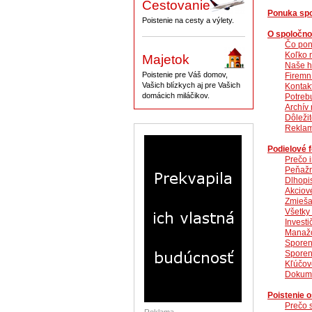
Cestovanie
Ponuka sp
Poistenie na cesty a výlety.
O spoločno
Čo po
Koľko 
Majetok
Naše h
Poistenie pre Váš domov,
Firemní
Vašich blízkych aj pre Vašich
Kontak
domácich miláčikov.
Potreb
Archív 
Dôleži
Reklam
Podielové 
Prečo 
Peňažn
Dlhopi
Akciov
Zmieša
Všetky
Invest
Manažo
Sporen
Sporeni
Kľúčové
Dokume
Poistenie 
Prečo s