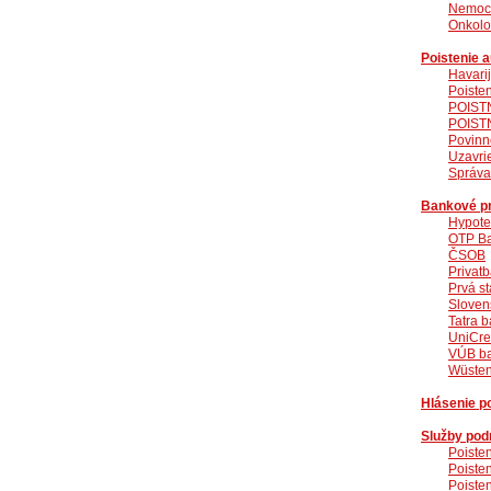
Nemocn
Onkolog
Poistenie 
Havari
Poiste
POISTN
POISTN
Povinn
Uzavri
Správa
Bankové p
Hypote
OTP Ba
ČSOB
Privat
Prvá s
Sloven
Tatra 
UniCre
VÚB b
Wüsten
Hlásenie po
Služby pod
Poiste
Poiste
Poisten