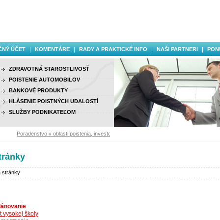
ČNÝ ÚČET
KOMENTÁRE
RADY A PRAKTICKÉ INFO
NAŠI PARTNERI
PON
ZDRAVOTNÁ STAROSTLIVOSŤ
POISTENIE AUTOMOBILOV
BANKOVÉ PRODUKTY
HLÁSENIE POISTNÝCH UDALOSTÍ
SLUŽBY PODNIKATEĽOM
Poradenstvo v oblasti poistenia, investovania a finančných služieb.
tránky
 stránky
lánovanie
 vysokej školy