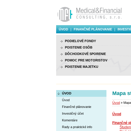
ÚVOD
FINANČNÉ PLÁNOVANIE
INVESTI
PODIELOVÉ FONDY
POISTENIE OSÔB
DÔCHODKOVÉ SPORENIE
POMOC PRE MOTORISTOV
POISTENIE MAJETKU
Mapa s
ÚVOD
Úvod
Úvod
» Mapa
Finančné plánovanie
Investičný účet
Úvod
Komentáre
Finančné p
Rady a praktické info
Študent