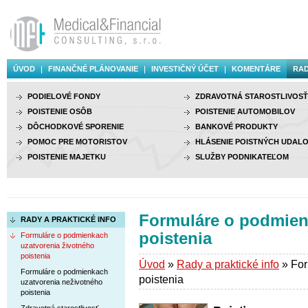
ÚVOD
FINANČNÉ PLÁNOVANIE
INVESTIČNÝ ÚČET
KOMENTÁRE
RAD
PODIELOVÉ FONDY
ZDRAVOTNÁ STAROSTLIVOSŤ
POISTENIE OSÔB
POISTENIE AUTOMOBILOV
DÔCHODKOVÉ SPORENIE
BANKOVÉ PRODUKTY
POMOC PRE MOTORISTOV
HLÁSENIE POISTNÝCH UDALO
POISTENIE MAJETKU
SLUŽBY PODNIKATEĽOM
Formuláre o podmien
RADY A PRAKTICKÉ INFO
poistenia
Formuláre o podmienkach
uzatvorenia životného
poistenia
Úvod
»
Rady a praktické info
» For
Formuláre o podmienkach
poistenia
uzatvorenia neživotného
poistenia