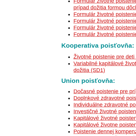
Formulár životné poistenie
prípad dožitia formou dô
Formulár životné poistenie
Formulár životné poisteni
Formulár životné poisteni
Formulár životné poisteni
Kooperativa poisťovňa:
Životné poistenie pre det
Variabilné kapitálové živo
dožitia (SD1)
Union poisťovňa:
Dočasné poistenie pre pr
Doplnkové zdravotné p
Individuálne zdravotné 
Investičné životné poiste
Kapitálové životné poist
Kapitálové životne poiste
Poistenie dennej kompenz