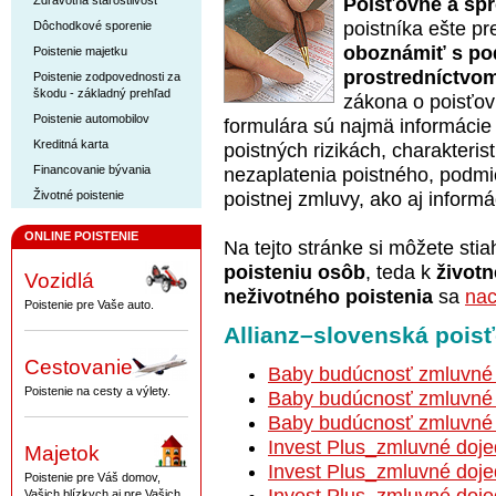
Zdravotná starostlivosť
Poisťovne a spr
poistníka ešte p
Dôchodkové sporenie
oboznámiť s po
Poistenie majetku
prostredníctvom
Poistenie zodpovednosti za
škodu - základný prehľad
zákona o poisťov
Poistenie automobilov
formulára sú najmä informácie 
Kreditná karta
poistných rizikách, charakteris
Financovanie bývania
nezaplatenia poistného, podm
Životné poistenie
poistnej zmluvy, ako aj inform
ONLINE POISTENIE
Na tejto stránke si môžete stia
poisteniu osôb
, teda k
život
Vozidlá
neživotného poistenia
sa
nac
Poistenie pre Vaše auto.
Allianz–slovenská pois
Cestovanie
Baby budúcnosť zmluvné 
Poistenie na cesty a výlety.
Baby budúcnosť zmluvné 
Baby budúcnosť zmluvné 
Invest Plus_zmluvné doj
Majetok
Invest Plus_zmluvné doj
Poistenie pre Váš domov,
Invest Plus_zmluvné doj
Vašich blízkych aj pre Vašich