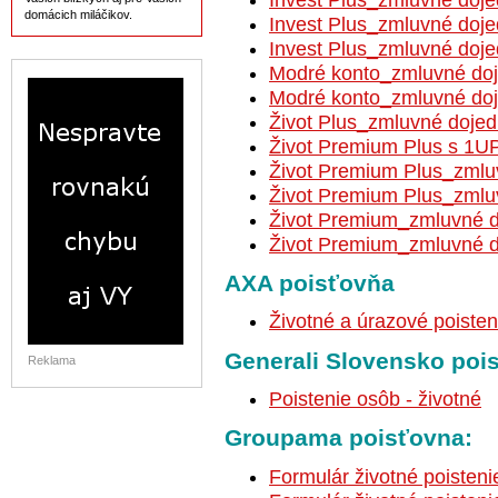
domácich miláčikov.
Invest Plus_zmluvné doj
Invest Plus_zmluvné doj
Modré konto_zmluvné doj
Modré konto_zmluvné doj
Život Plus_zmluvné doje
Život
Premium Plus s 1U
Život
Premium Plus_zmluv
Život
Premium Plus_zmluv
Život
Premium_zmluvné do
Život
Premium_zmluvné do
AXA poisťovňa
Životné a úrazové poisten
Generali Slovensko poi
Reklama
Poistenie osôb - životné
Groupama poisťovna:
Formulár životné poisteni