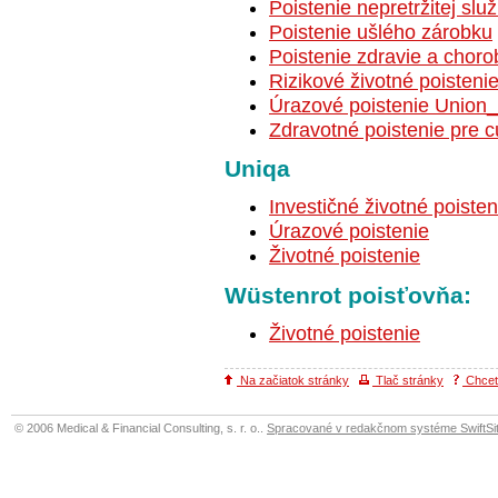
Poistenie nepretržitej slu
Poistenie ušlého zárobku
Poistenie zdravie a cho
Rizikové životné poiste
Úrazové poistenie Union_
Zdravotné poistenie pre 
Uniqa
Investičné životné poisten
Úrazové poistenie
Životné poistenie
Wüstenrot poisťovňa:
Životné poistenie
Na začiatok stránky
Tlač stránky
Chcete
© 2006 Medical & Financial Consulting, s. r. o..
Spracované v redakčnom systéme SwiftSit