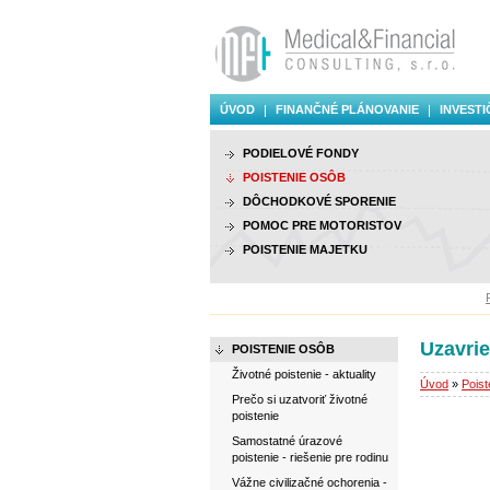
ÚVOD
FINANČNÉ PLÁNOVANIE
INVESTI
PODIELOVÉ FONDY
POISTENIE OSÔB
DÔCHODKOVÉ SPORENIE
POMOC PRE MOTORISTOV
POISTENIE MAJETKU
Porade
Uzavrie
POISTENIE OSÔB
Životné poistenie - aktuality
Úvod
»
Poist
Prečo si uzatvoriť životné
poistenie
Samostatné úrazové
poistenie - riešenie pre rodinu
Vážne civilizačné ochorenia -