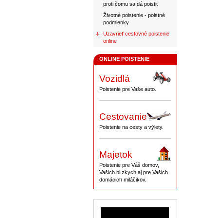
proti čomu sa dá poistiť
Životné poistenie - poistné
podmienky
Uzavrieť cestovné poistenie
online
ONLINE POISTENIE
Vozidlá
Poistenie pre Vaše auto.
Cestovanie
Poistenie na cesty a výlety.
Majetok
Poistenie pre Váš domov,
Vašich blízkych aj pre Vašich
domácich miláčikov.