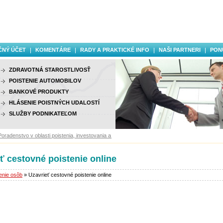
ČNÝ ÚČET
KOMENTÁRE
RADY A PRAKTICKÉ INFO
NAŠI PARTNERI
PON
ZDRAVOTNÁ STAROSTLIVOSŤ
POISTENIE AUTOMOBILOV
BANKOVÉ PRODUKTY
HLÁSENIE POISTNÝCH UDALOSTÍ
SLUŽBY PODNIKATEĽOM
nstvo v oblasti poistenia, investovania a finančných služieb.
ť cestovné poistenie online
enie osôb
» Uzavrieť cestovné poistenie online