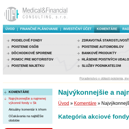
ÚVOD
FINANČNÉ PLÁNOVANIE
INVESTIČNÝ ÚČET
KOMENTÁRE
RAD
PODIELOVÉ FONDY
ZDRAVOTNÁ STAROSTLIVOSŤ
POISTENIE OSÔB
POISTENIE AUTOMOBILOV
DÔCHODKOVÉ SPORENIE
BANKOVÉ PRODUKTY
POMOC PRE MOTORISTOV
HLÁSENIE POISTNÝCH UDALO
POISTENIE MAJETKU
SLUŽBY PODNIKATEĽOM
Poradenstvo v oblasti poistenia, investov
Najvýkonnejšie a naj
KOMENTÁRE
Najvýkonnejšie a najmenej
Úvod
»
Komentáre
» Najvýkonnejš
výkonné fondy v Sk
Aktuálny komentár k trhom
Kategória akciové fondy
Očakávania na najbližšie
obdobie