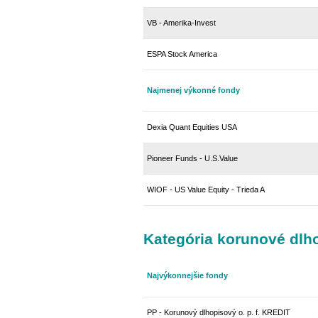
VB - Amerika-Invest
ESPA Stock America
Najmenej výkonné fondy
Dexia Quant Equities USA
Pioneer Funds - U.S.Value
WIOF - US Value Equity - Trieda A
Kategória korunové dlh
Najvýkonnejšie fondy
PP - Korunový dlhopisový o. p. f. KREDIT