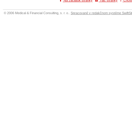
Na začiatok stránky
Tlač stránky
Chcete
© 2006 Medical & Financial Consulting, s. r. o..
Spracované v redakčnom systéme SwiftSit