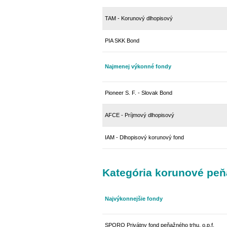
TAM - Korunový dlhopisový
PIA SKK Bond
Najmenej výkonné fondy
Pioneer S. F. - Slovak Bond
AFCE - Príjmový dlhopisový
IAM - Dlhopisový korunový fond
Kategória korunové peň
Najvýkonnejšie fondy
SPORO Privátny fond peňažného trhu, o.p.f.