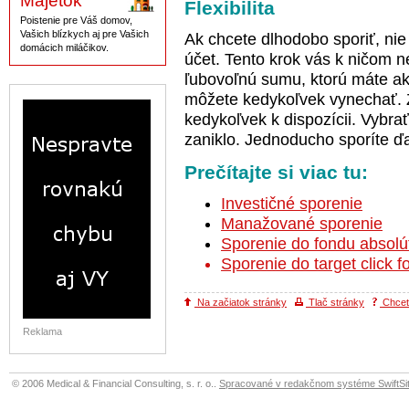
Majetok
Flexibilita
Poistenie pre Váš domov,
Vašich blízkych aj pre Vašich
Ak chcete dlhodobo sporiť, nie j
domácich miláčikov.
účet. Tento krok vás k ničom 
ľubovoľnú sumu, ktorú máte akt
môžete kedykoľvek vynechať. 
kedykoľvek k dispozícii. Vybra
zaniklo. Jednoducho sporíte ďa
Prečítajte si viac tu:
Investičné sporenie
Manažované sporenie
Sporenie do fondu absol
Sporenie do target click 
Na začiatok stránky
Tlač stránky
Chcete
Reklama
© 2006 Medical & Financial Consulting, s. r. o..
Spracované v redakčnom systéme SwiftSit