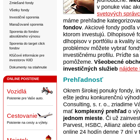
jednoduché.
Medi
Zmiešané fondy
v ponuke viac ak
Všetky fondy
svetových správc
Investičné sporenia
máme prehľadne kategorizova
Manažované sporenia
fondov
. Akciové fondy podľa ve
Sporenia do fondov
ktorom investujú. Dlhopisové f
absolútneho výnosu
dlhopisov v portfóliu a kvality 
Sporenia do target click
problémov môžete vybrať fond
fondov
investičnému profilu. Príďte s
Kľúčové informácie pre
investorov KIID
pomôžeme.
Všeobecné obch
Dokumenty na stiahnutie
investičných služieb
nájdete 
Prehľadnosť
ONLINE POISTENIE
Okrem širokej ponuky fondy, i
Vozidlá
ešte jednu konkurenčnú výhodu
Poistenie pre Vaše auto.
Consulting, s. r. o., zriadime 
mať
komplexný prehľad
o výv
Cestovanie
jednom mieste
. Či už zainves
Poistenie na cesty a výlety.
Parvest, HSBC, Allianz alebo ď
online 24 hodín denne 7 dní v 