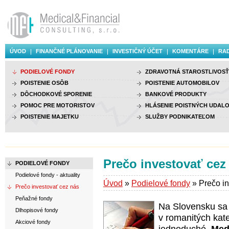
ÚVOD
FINANČNÉ PLÁNOVANIE
INVESTIČNÝ ÚČET
KOMENTÁRE
RAD
PODIELOVÉ FONDY
ZDRAVOTNÁ STAROSTLIVOSŤ
POISTENIE OSÔB
POISTENIE AUTOMOBILOV
DÔCHODKOVÉ SPORENIE
BANKOVÉ PRODUKTY
POMOC PRE MOTORISTOV
HLÁSENIE POISTNÝCH UDALO
POISTENIE MAJETKU
SLUŽBY PODNIKATEĽOM
Prečo investovať cez
PODIELOVÉ FONDY
Podielové fondy - aktuality
Úvod
»
Podielové fondy
» Prečo in
Prečo investovať cez nás
Peňažné fondy
Na Slovensku sa 
Dlhopisové fondy
v romanitých kate
Akciové fondy