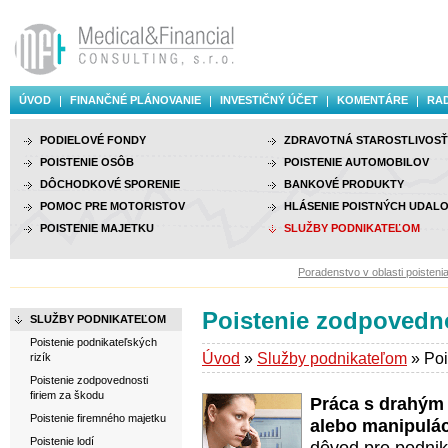
ÚVOD
FINANČNÉ PLÁNOVANIE
INVESTIČNÝ ÚČET
KOMENTÁRE
RAD
PODIELOVÉ FONDY
ZDRAVOTNÁ STAROSTLIVOSŤ
POISTENIE OSÔB
POISTENIE AUTOMOBILOV
DÔCHODKOVÉ SPORENIE
BANKOVÉ PRODUKTY
POMOC PRE MOTORISTOV
HLÁSENIE POISTNÝCH UDALO
POISTENIE MAJETKU
SLUŽBY PODNIKATEĽOM
Poradenstvo v oblasti poistenia, 
Poistenie zodpovedn
SLUŽBY PODNIKATEĽOM
Poistenie podnikateľských
Úvod
»
Služby podnikateľom
» Poi
rizík
Poistenie zodpovednosti
firiem za škodu
Práca s drahým
Poistenie firemného majetku
alebo manipulá
Poistenie lodí