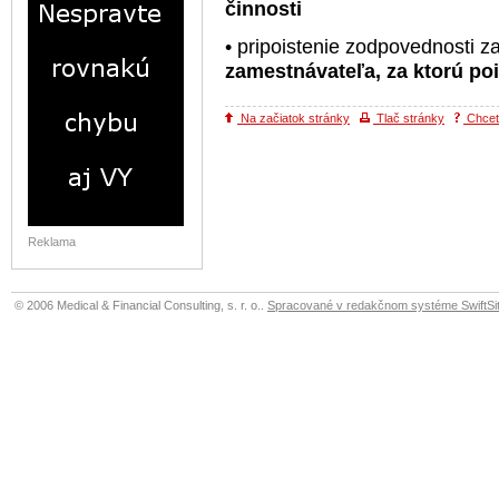
činnosti
• pripoistenie zodpovednosti 
zamestnávateľa, za ktorú po
Na začiatok stránky
Tlač stránky
Chcete
Reklama
© 2006 Medical & Financial Consulting, s. r. o..
Spracované v redakčnom systéme SwiftSit