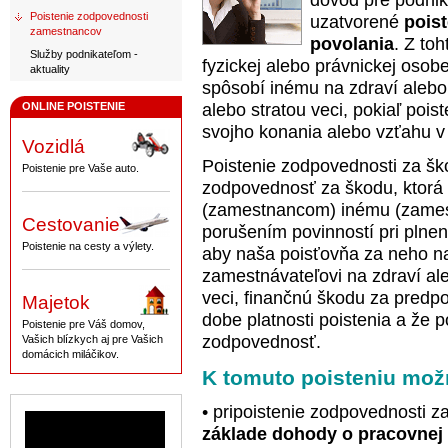
dôvod pre podnik
Poistenie zodpovednosti
uzatvorené
pois
zamestnancov
povolania
. Z to
Služby podnikateľom -
fyzickej alebo právnickej osob
aktuality
spôsobí inému na zdraví aleb
ONLINE POISTENIE
alebo stratou veci, pokiaľ poi
svojho konania alebo vzťahu v 
Vozidlá
Poistenie zodpovednosti za š
Poistenie pre Vaše auto.
zodpovednosť za škodu, ktorá
(zamestnancom) inému (zames
Cestovanie
porušením povinností pri plne
Poistenie na cesty a výlety.
aby naša poisťovňa za neho na
zamestnávateľovi na zdraví a
veci, finančnú škodu za predpo
Majetok
dobe platnosti poistenia a že 
Poistenie pre Váš domov,
zodpovednosť.
Vašich blízkych aj pre Vašich
domácich miláčikov.
K tomuto poisteniu mož
• pripoistenie zodpovednosti
základe dohody o pracovnej 