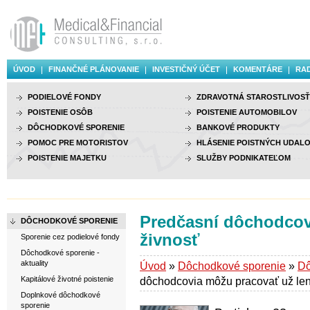
ÚVOD
FINANČNÉ PLÁNOVANIE
INVESTIČNÝ ÚČET
KOMENTÁRE
RAD
PODIELOVÉ FONDY
ZDRAVOTNÁ STAROSTLIVOSŤ
POISTENIE OSÔB
POISTENIE AUTOMOBILOV
DÔCHODKOVÉ SPORENIE
BANKOVÉ PRODUKTY
POMOC PRE MOTORISTOV
HLÁSENIE POISTNÝCH UDALO
POISTENIE MAJETKU
SLUŽBY PODNIKATEĽOM
Predčasní dôchodcov
DÔCHODKOVÉ SPORENIE
živnosť
Sporenie cez podielové fondy
Dôchodkové sporenie -
aktuality
Úvod
»
Dôchodkové sporenie
»
Dô
Kapitálové životné poistenie
dôchodcovia môžu pracovať už len
Doplnkové dôchodkové
sporenie