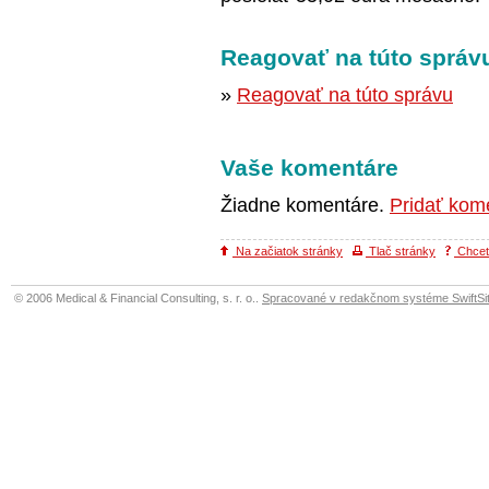
Reagovať na túto správ
»
Reagovať na túto správu
Vaše komentáre
Žiadne komentáre.
Pridať kom
Na začiatok stránky
Tlač stránky
Chcete
© 2006 Medical & Financial Consulting, s. r. o..
Spracované v redakčnom systéme SwiftSit