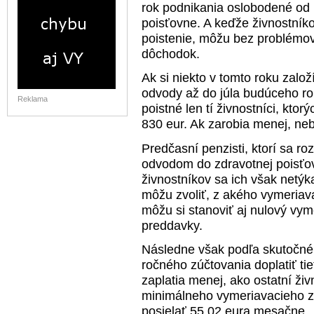
rok podnikania oslobodené od 
poisťovne. A keďže živnostní
poistenie, môžu bez problémov
dôchodok.
Ak si niekto v tomto roku založ
odvody až do júla budúceho rok
Reklama
poistné len tí živnostníci, ktor
830 eur. Ak zarobia menej, neb
Predčasní penzisti, ktorí sa r
odvodom do zdravotnej poisťov
živnostníkov sa ich však netýk
môžu zvoliť, z akého vymeriava
môžu si stanoviť aj nulový vym
preddavky.
Následne však podľa skutočné
ročného zúčtovania doplatiť ti
zaplatia menej, ako ostatní živn
minimálneho vymeriavacieho z
posielať 55,02 eura mesačne.