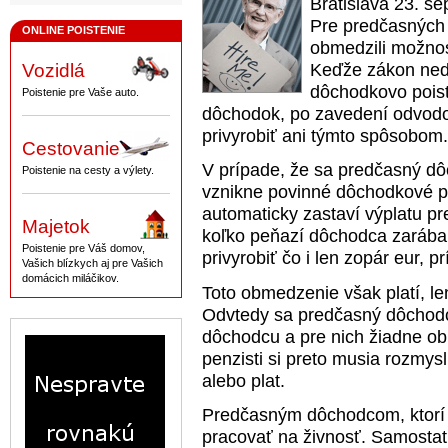
Bratislava 23. s
Pre predčasných 
ONLINE POISTENIE
obmedzili možnost
Keďže zákon nedo
Vozidlá
dôchodkovo pois
Poistenie pre Vaše auto.
dôchodok, po zavedení odvodo
privyrobiť ani týmto spôsobom.
Cestovanie
V prípade, že sa predčasný dô
Poistenie na cesty a výlety.
vznikne povinné dôchodkové p
automaticky zastaví výplatu pr
Majetok
koľko peňazí dôchodca zarába.
Poistenie pre Váš domov,
privyrobiť čo i len zopár eur, 
Vašich blízkych aj pre Vašich
domácich miláčikov.
Toto obmedzenie však platí, 
Odvtedy sa predčasný dôchodc
dôchodcu a pre nich žiadne ob
penzisti si preto musia rozmysl
alebo plat.
Predčasným dôchodcom, ktorí s
pracovať na živnosť. Samostat