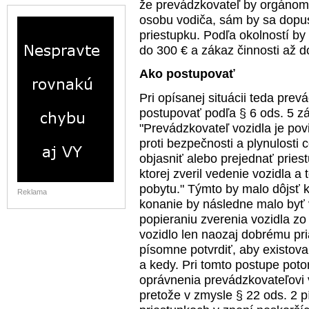
že prevádzkovateľ by orgánom p
osobu vodiča, sám by sa dopus
priestupku. Podľa okolností b
do 300 € a zákaz činnosti až d
Ako postupovať
Pri opísanej situácii teda pr
postupovať podľa § 6 ods. 5 z
"Prevádzkovateľ vozidla je pov
proti bezpečnosti a plynulost
objasniť alebo prejednať prie
ktorej zveril vedenie vozidla a
pobytu." Týmto by malo dôjsť k 
Reklama
konanie by následne malo byť
popieraniu zverenia vozidla zo
vozidlo len naozaj dobrému pria
písomne potvrdiť, aby existov
a kedy. Pri tomto postupe pot
oprávnenia prevádzkovateľovi 
pretože v zmysle § 22 ods. 2 p