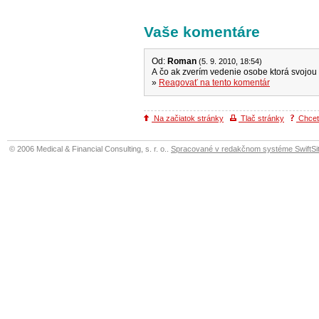
Vaše komentáre
Od:
Roman
(5. 9. 2010, 18:54)
A čo ak zverím vedenie osobe ktorá svojou
»
Reagovať na tento komentár
Na začiatok stránky
Tlač stránky
Chcete
© 2006 Medical & Financial Consulting, s. r. o..
Spracované v redakčnom systéme SwiftSit