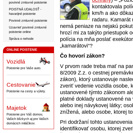
ochrany
) – „Pož
povinné zmluvné poistenie
kontaktovala polí
POISTNÁ UDALOSŤ -
km/h a ako dôkaz
havarijné poistenie
radaru. Kamarát m
Povinné zmluvné poistenie
nemá peniaze na nejakú pokutu
Uzavrieť povinné zmluvné
hrozí mi za takýto priestupok
poistenie online
polícia na mňa poslať exekút
Správa o nehode
„kamarátovi“?
ONLINE POISTENIE
Čo hovorí zákon?
Vozidlá
V prvom rade treba mať na pam
Poistenie pre Vaše auto.
8/2009 Z.z. o cestnej premávke
zákon), ktorý ustanovuje nasl
Cestovanie
zveriť vedenie vozidla osobe,
ustanovené týmto zákonom ale
Poistenie na cesty a výlety.
platné doklady ustanovené na 
alebo inej návykovej látky; os
Majetok
znížená, alebo osobe, ktorej t
Poistenie pre Váš domov,
Vašich blízkych aj pre Vašich
Pri dodržaní tohto ustanovenia
domácich miláčikov.
identifikovať osobu, ktorej zver