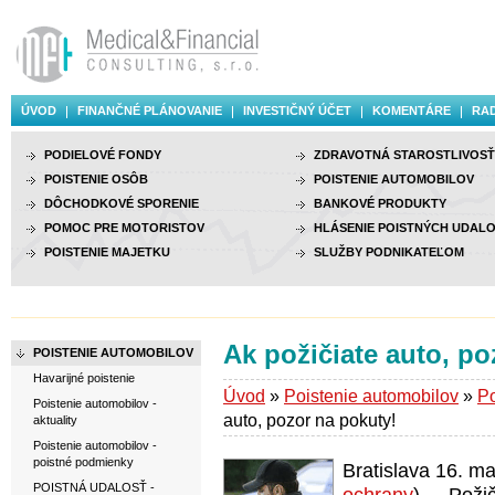
ÚVOD
FINANČNÉ PLÁNOVANIE
INVESTIČNÝ ÚČET
KOMENTÁRE
RAD
PODIELOVÉ FONDY
ZDRAVOTNÁ STAROSTLIVOSŤ
POISTENIE OSÔB
POISTENIE AUTOMOBILOV
DÔCHODKOVÉ SPORENIE
BANKOVÉ PRODUKTY
POMOC PRE MOTORISTOV
HLÁSENIE POISTNÝCH UDALO
POISTENIE MAJETKU
SLUŽBY PODNIKATEĽOM
Ak požičiate auto, po
POISTENIE AUTOMOBILOV
Havarijné poistenie
Úvod
»
Poistenie automobilov
»
Po
Poistenie automobilov -
auto, pozor na pokuty!
aktuality
Poistenie automobilov -
poistné podmienky
Bratislava 16. m
POISTNÁ UDALOSŤ -