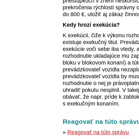
priestupkoch v znení neskorší
prekročenia rýchlosti správny 
do 800 €, uložiť aj zákaz činnos
Kedy hrozí exekúcia?
K exekúcii, čiže k výkonu rozh
existuje exekučný titul. Prevá
exekúcie voči sebe iba vtedy, 
rozhodnutie ukladajúce mu zapl
bloku v blokovom konaní) a tút
prevádzkovateľ vozidla nezap
prevádzkovateľ vozidla by mus
rozhodnutie o nej je právoplat
uhradiť pokutu nesplnil. V tak
obávať, že napr. príde k zablo
s exekučným konaním.
Reagovať na túto správ
»
Reagovať na túto správu