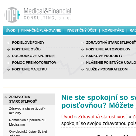
ÚVOD
FINANČNÉ PLÁNOVANIE
INVESTIČNÝ ÚČET
KOMENTÁRE
RAD
PODIELOVÉ FONDY
ZDRAVOTNÁ STAROSTLIVOSŤ
POISTENIE OSÔB
POISTENIE AUTOMOBILOV
DÔCHODKOVÉ SPORENIE
BANKOVÉ PRODUKTY
POMOC PRE MOTORISTOV
HLÁSENIE POISTNÝCH UDALO
POISTENIE MAJETKU
SLUŽBY PODNIKATEĽOM
Nie ste spokojní so 
ZDRAVOTNÁ
STAROSTLIVOSŤ
poisťovňou? Môžete 
Zdravotná starostlivosť -
aktuality
Úvod
»
Zdravotná starostlivosť
»
Z
Nemocnica s poliklinikou
spokojní so svojou zdravotnou po
Medissimo
Onkologický ústav Svätej