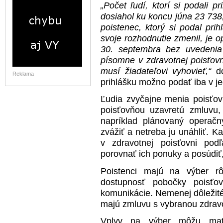
„Počet ľudí, ktorí si podali 
dosiahol ku koncu júna 23 738
poistenec, ktorý si podal pr
svoje rozhodnutie zmenil, je 
30. septembra bez uvedenia
písomne v zdravotnej poisťovni
musí žiadateľovi vyhovieť,“
do
Reklama
prihlášku možno podať iba v je
Ľudia zvyčajne menia poisťov
poisťovňou uzavretú zmluvu, 
napríklad plánovaný operač
zvážiť a netreba ju unáhliť. 
v zdravotnej poisťovni pod
porovnať ich ponuky a posúdiť,
Poistenci majú na výber rôz
dostupnosť pobočky poisťov
komunikácie. Nemenej dôležité b
majú zmluvu s vybranou zdrav
Vplyv na výber môžu mať 