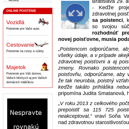
Alžbety
Bratislava 29.
- Keďže proje
ONLINE POISTENIE
zdravotnej pois
sa poistenci
, 
Vozidlá
so svojou sú
Poistenie pre Vaše auto.
rozhodnúť pr
novej poisťovne, musia poda
Cestovanie
„Poistencom odporúčame, aby 
Poistenie na cesty a výlety.
všetky údaje, a v prípade akej
zdravotnej poisťovni a aj pois
Majetok
zmeny. Rovnako poistencom,
poisťovňu, odporúčame, aby vy
Poistenie pre Váš domov,
Vašich blízkych aj pre Vašich
že tak neurobia, poistný vzťah
domácich miláčikov.
keďže takáto prihláška nebude
pripomína Judita Smatanová, h
„V roku 2013 z celkového poč
prepoistiť sa 115 725 pois
neakceptoval,“
vraví Soňa Va
nad zdravotnou starostlivosťou