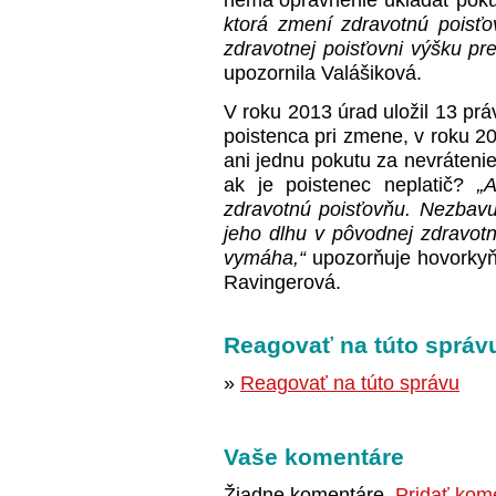
nemá oprávnenie ukladať poku
ktorá zmení zdravotnú poisťo
zdravotnej poisťovni výšku pr
upozornila Valášiková.
V roku 2013 úrad uložil 13 pr
poistenca pri zmene, v roku 20
ani jednu pokutu za nevráteni
ak je poistenec neplatič?
„
zdravotnú poisťovňu. Nezbavu
jeho dlhu v pôvodnej zdravotne
vymáha,“
upozorňuje hovorkyň
Ravingerová.
Reagovať na túto správ
»
Reagovať na túto správu
Vaše komentáre
Žiadne komentáre.
Pridať kom