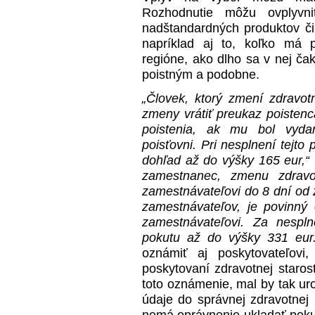
Rozhodnutie môžu ovplyvn
nadštandardných produktov či 
napríklad aj to, koľko má 
regióne, ako dlho sa v nej č
poistným a podobne.
„Človek, ktorý zmení zdravo
zmeny vrátiť preukaz poisten
poistenia, ak mu bol vydan
poisťovni. Pri nesplnení tejto
dohľad až do výšky 165 eur,“
zamestnanec, zmenu zdravo
zamestnávateľovi do 8 dní od
zamestnávateľov, je povinný
zamestnávateľovi. Za nespl
pokutu až do výšky 331 eur.
oznámiť aj poskytovateľov
poskytovaní zdravotnej starost
toto oznámenie, mal by tak uro
údaje do správnej zdravotnej