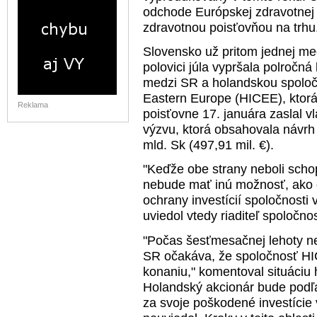
odchode Európskej zdravotnej 
zdravotnou poisťovňou na trhu
Slovensko už pritom jednej med
polovici júla vypršala polročná
medzi SR a holandskou spoloč
Eastern Europe (HICEE), ktorá
Reklama
poisťovne 17. januára zaslal v
výzvu, ktorá obsahovala návr
mld. Sk (497,91 mil. €).
"Keďže obe strany neboli sch
nebude mať inú možnosť, ako o
ochrany investícií spoločnosti 
uviedol vtedy riaditeľ spoločn
"Počas šesťmesačnej lehoty ned
SR očakáva, že spoločnosť HI
konaniu," komentoval situáciu 
Holandský akcionár bude podľ
za svoje poškodené investície