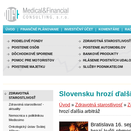
ÚVOD
FINANČNÉ PLÁNOVANIE
INVESTIČNÝ ÚČET
KOMENTÁRE
RAD
PODIELOVÉ FONDY
ZDRAVOTNÁ STAROSTLIVOSŤ
POISTENIE OSÔB
POISTENIE AUTOMOBILOV
DÔCHODKOVÉ SPORENIE
BANKOVÉ PRODUKTY
POMOC PRE MOTORISTOV
HLÁSENIE POISTNÝCH UDALO
POISTENIE MAJETKU
SLUŽBY PODNIKATEĽOM
Slovensku hrozí ďalši
ZDRAVOTNÁ
STAROSTLIVOSŤ
Úvod
»
Zdravotná starostlivosť
»
Z
Zdravotná starostlivosť -
aktuality
hrozí ďalšia arbitráž
Nemocnica s poliklinikou
Medissimo
Bratislava 16. s
Onkologický ústav Svätej