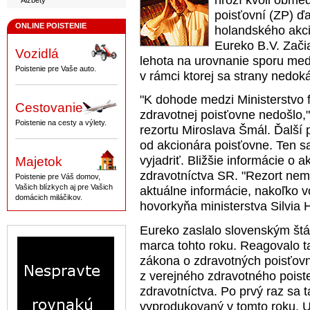
hrozí kvôli obme
Alžbety
poisťovní (ZP) ďa
ONLINE POISTENIE
holandského akci
Eureko B.V. Zači
Vozidlá
lehota na urovnanie sporu med
Poistenie pre Vaše auto.
v rámci ktorej sa strany nedok
"K dohode medzi Ministerstvo 
Cestovanie
zdravotnej poisťovne nedošlo,"
Poistenie na cesty a výlety.
rezortu Miroslava Šmál. Ďalší 
od akcionára poisťovne. Ten sa 
vyjadriť. Bližšie informácie o a
Majetok
zdravotníctva SR. "Rezort nem
Poistenie pre Váš domov,
Vašich blízkych aj pre Vašich
aktuálne informácie, nakoľko v
domácich miláčikov.
hovorkyňa ministerstva Silvia 
Eureko zaslalo slovenským št
marca tohto roku. Reagovalo t
zákona o zdravotných poisťovni
z verejného zdravotného poiste
zdravotníctva. Po prvý raz sa 
vyprodukovaný v tomto roku. U