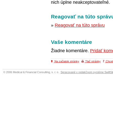
nich úplne neakceptovateľné.
Reagovať na túto správ
»
Reagovať na túto správu
Vaše komentáre
Žiadne komentáre.
Pridať kom
Na začiatok stránky
Tlač stránky
Chcete
© 2006 Medical & Financial Consulting, s. r. o..
Spracované v redakčnom systéme SwiftSit