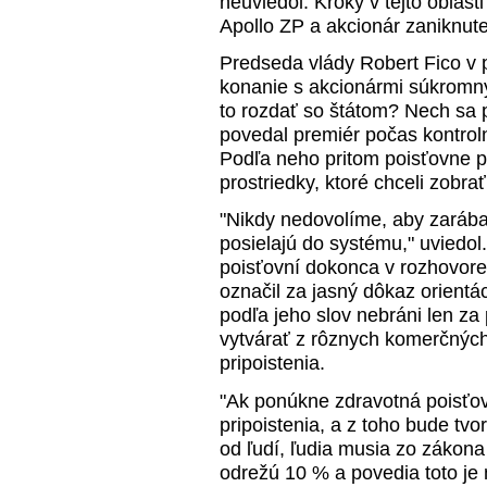
neuviedol. Kroky v tejto oblast
Apollo ZP a akcionár zaniknute
Predseda vlády Robert Fico v po
konanie s akcionármi súkromný
to rozdať so štátom? Nech sa 
povedal premiér počas kontrol
Podľa neho pritom poisťovne p
prostriedky, ktoré chceli zobra
"Nikdy nedovolíme, aby zarábal
posielajú do systému," uviedo
poisťovní dokonca v rozhovore
označil za jasný dôkaz orientá
podľa jeho slov nebráni len z
vytvárať z rôznych komerčných
pripoistenia.
"Ak ponúkne zdravotná poisťov
pripoistenia, a z toho bude tvor
od ľudí, ľudia musia zo zákona 
odrežú 10 % a povedia toto je m