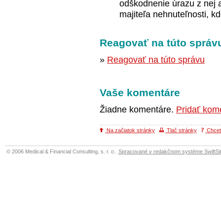
odškodnenie úrazu z nej a
majiteľa nehnuteľnosti, kde
Reagovať na túto správ
»
Reagovať na túto správu
Vaše komentáre
Žiadne komentáre.
Pridať kom
Na začiatok stránky
Tlač stránky
Chcete
© 2006 Medical & Financial Consulting, s. r. o..
Spracované v redakčnom systéme SwiftSit