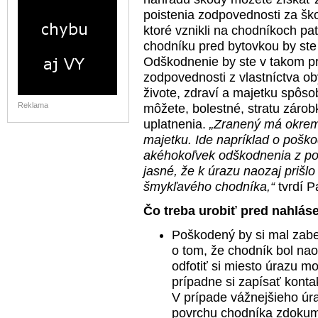
poistenia zodpovednosti za ško
ktoré vznikli na chodníkoch pa
chodníku pred bytovkou by ste 
Odškodnenie by ste v takom pr
zodpovednosti z vlastníctva ob
živote, zdraví a majetku spôs
Reklama
môžete, bolestné, stratu záro
uplatnenia.
„Zranený má okrem
majetku. Ide napríklad o poško
akéhokoľvek odškodnenia z po
jasné, že k úrazu naozaj priš
šmykľavého chodníka,“
tvrdí Pa
Čo treba urobiť pred nahláse
Poškodený by si mal zabe
o tom, že chodník bol na
odfotiť si miesto úrazu mo
prípadne si zapísať kontak
V prípade vážnejšieho úraz
povrchu chodníka zdokum