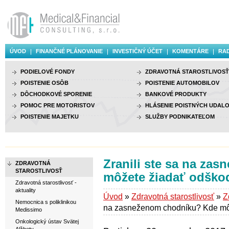
ÚVOD
FINANČNÉ PLÁNOVANIE
INVESTIČNÝ ÚČET
KOMENTÁRE
RAD
PODIELOVÉ FONDY
ZDRAVOTNÁ STAROSTLIVOSŤ
POISTENIE OSÔB
POISTENIE AUTOMOBILOV
DÔCHODKOVÉ SPORENIE
BANKOVÉ PRODUKTY
POMOC PRE MOTORISTOV
HLÁSENIE POISTNÝCH UDALO
POISTENIE MAJETKU
SLUŽBY PODNIKATEĽOM
Zranili ste sa na za
ZDRAVOTNÁ
STAROSTLIVOSŤ
môžete žiadať odško
Zdravotná starostlivosť -
aktuality
Úvod
»
Zdravotná starostlivosť
»
Z
Nemocnica s poliklinikou
na zasneženom chodníku? Kde mô
Medissimo
Onkologický ústav Svätej