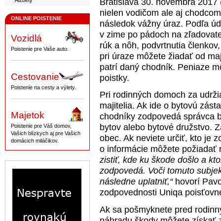
Alžbety
Bratislava 30. novembra 2017
nielen vodičom ale aj chodco
ONLINE POISTENIE
následok vážny úraz. Podľa úda
v zime po pádoch na zľadovat
Vozidlá
rúk a nôh, podvrtnutia členkov
Poistenie pre Vaše auto.
pri úraze môžete žiadať od maji
patrí daný chodník. Peniaze mô
Cestovanie
poistky.
Poistenie na cesty a výlety.
Pri rodinných domoch za udrži
majitelia. Ak ide o bytovú zást
Majetok
chodníky zodpovedá správca b
bytov alebo bytové družstvo.
Poistenie pre Váš domov,
Vašich blízkych aj pre Vašich
obec. Ak neviete určiť, kto je
domácich miláčikov.
o informácie môžete požiadať 
zistiť, kde ku škode došlo a kto
zodpovedá. Voči tomuto subjekt
následne uplatniť,“
hovorí Pavol
zodpovednosti Uniqa poisťovn
Ak sa pošmyknete pred rodinn
náhradu škody môžete získať z 