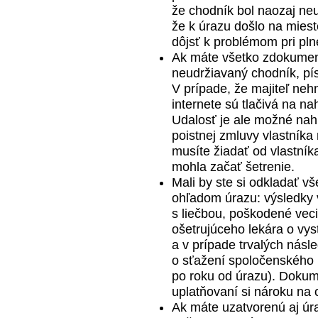
že chodník bol naozaj ne
že k úrazu došlo na mies
dôjsť k problémom pri pln
Ak máte všetko zdokument
neudržiavaný chodník, pí
V prípade, že majiteľ neh
internete sú tlačivá na na
Udalosť je ale možné nahl
poistnej zmluvy vlastník
musíte žiadať od vlastník
mohla začať šetrenie.
Mali by ste si odkladať v
ohľadom úrazu: výsledky v
s liečbou, poškodené vec
ošetrujúceho lekára o vy
a v prípade trvalých násl
o sťažení spoločenského 
po roku od úrazu). Dokum
uplatňovaní si nároku na
Ak máte uzatvorenú aj úr