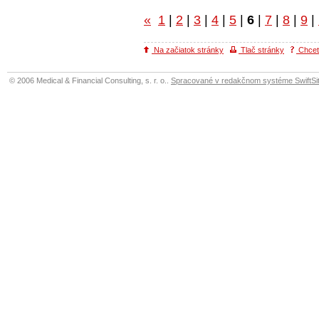
«
1
|
2
|
3
|
4
|
5
|
6
|
7
|
8
|
9
|
Na začiatok stránky
Tlač stránky
Chcete
© 2006 Medical & Financial Consulting, s. r. o..
Spracované v redakčnom systéme SwiftSit