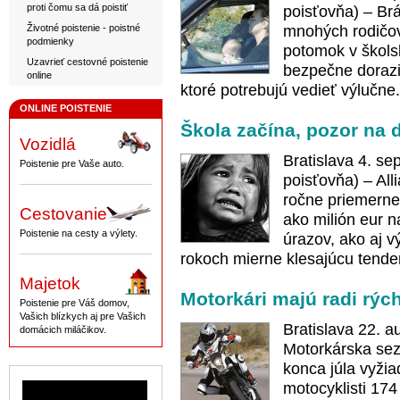
proti čomu sa dá poistiť
poisťovňa) – Brá
Životné poistenie - poistné
mnohých rodičov 
podmienky
potomok v školsk
Uzavrieť cestovné poistenie
bezpečne doraziť
online
ktoré potrebujú vedieť výlučne.
ONLINE POISTENIE
Škola začína, pozor na 
Vozidlá
Bratislava 4. se
Poistenie pre Vaše auto.
poisťovňa) – All
ročne priemerne
Cestovanie
ako milión eur n
Poistenie na cesty a výlety.
úrazov, ako aj 
rokoch mierne klesajúcu tende
Majetok
Motorkári majú radi rých
Poistenie pre Váš domov,
Vašich blízkych aj pre Vašich
Bratislava 22. 
domácich miláčikov.
Motorkárska sezó
konca júla vyžia
motocyklisti 174