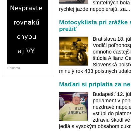
smrteľných bola
rýchlej jazde nepopierajú, za..
Motocyklista pri zrážke
prežiť
Bratislava 18. j
Vodiči poľnohosp
omnoho častejši
štúdia Allianz Ce
Slovenská poisť
Reklama
minulý rok 433 poistných udalos
Maďari si priplatia za n
Budapešť 12. jú
parlament v pon
nezdravé nápoje 
vstúpi do platno
zdraviu škodlivé
jedlá s vysokým obsahom cukr