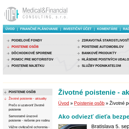
ÚVOD
FINANČNÉ PLÁNOVANIE
INVESTIČNÝ ÚČET
KOMENTÁRE
RAD
PODIELOVÉ FONDY
ZDRAVOTNÁ STAROSTLIVOSŤ
POISTENIE OSÔB
POISTENIE AUTOMOBILOV
DÔCHODKOVÉ SPORENIE
BANKOVÉ PRODUKTY
POMOC PRE MOTORISTOV
HLÁSENIE POISTNÝCH UDALO
POISTENIE MAJETKU
SLUŽBY PODNIKATEĽOM
Životné poistenie - ak
POISTENIE OSÔB
Životné poistenie - aktuality
Úvod
»
Poistenie osôb
» Životné po
Prečo si uzatvoriť životné
poistenie
Ako odviezť dieťa bezp
Samostatné úrazové
poistenie - riešenie pre rodinu
Bratislava 5. se
Vážne civilizačné ochorenia -