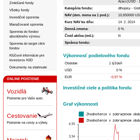
A(acc)USD - 
Zmiešané fondy
Kategória fondu:
dlhopisy - Glo
Všetky fondy
NAV (den. mena na 1 pod.):
10,650000 U
Investičné sporenia
Kurz NAV ku dňu:
14. 2. 2014
Manažované sporenia
Denná zmena:
0 %
Sporenia do fondov
Čisté aktíva (mil.):
N
absolútneho výnosu
Správca fondu:
Sporenia do target click
fondov
Výkonnosť podielového fondu
Kľúčové informácie pre
investorov KIID
Obdobie
1 týždeň
Dokumenty na stiahnutie
USD
0 %
EUR
-0,97 %
ONLINE POISTENIE
Investičné ciele a politika fondu
Vozidlá
Poistenie pre Vaše auto.
Graf výkonnosti
Cestovanie
Poistenie na cesty a výlety.