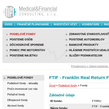
ÚVOD
FINANČNÉ PLÁNOVANIE
INVESTIČNÝ ÚČET
KOMENTÁRE
RAD
PODIELOVÉ FONDY
ZDRAVOTNÁ STAROSTLIVOSŤ
POISTENIE OSÔB
POISTENIE AUTOMOBILOV
DÔCHODKOVÉ SPORENIE
BANKOVÉ PRODUKTY
POMOC PRE MOTORISTOV
HLÁSENIE POISTNÝCH UDALO
POISTENIE MAJETKU
SLUŽBY PODNIKATEĽOM
Poradenstvo v oblasti poistenia, i
FTIF - Franklin Real Return
PODIELOVÉ FONDY
Podielové fondy - aktuality
Úvod
»
Podielové fondy
» Fondy
Prečo investovať cez nás
Peňažné fondy
Základné údaje
Dlhopisové fondy
ID fondu:
FTRRU
Akciové fondy
FTIF - Frankl
Názov fondu: