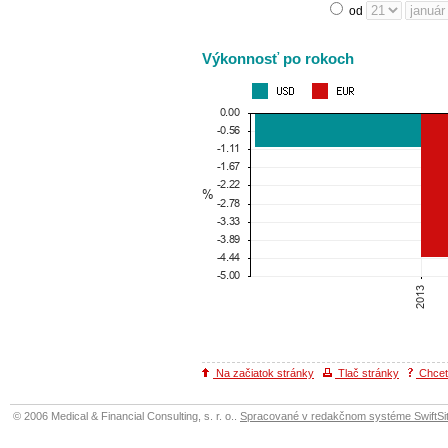
od
Výkonnosť po rokoch
Na začiatok stránky
Tlač stránky
Chcete
© 2006 Medical & Financial Consulting, s. r. o..
Spracované v redakčnom systéme SwiftSit