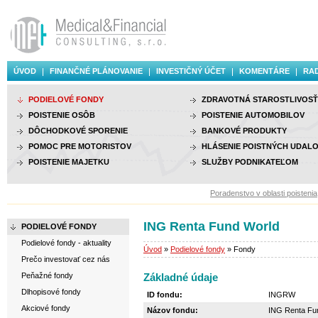
ÚVOD
FINANČNÉ PLÁNOVANIE
INVESTIČNÝ ÚČET
KOMENTÁRE
RAD
PODIELOVÉ FONDY
ZDRAVOTNÁ STAROSTLIVOSŤ
POISTENIE OSÔB
POISTENIE AUTOMOBILOV
DÔCHODKOVÉ SPORENIE
BANKOVÉ PRODUKTY
POMOC PRE MOTORISTOV
HLÁSENIE POISTNÝCH UDALO
POISTENIE MAJETKU
SLUŽBY PODNIKATEĽOM
Poradenstvo v oblasti poistenia, 
ING Renta Fund World
PODIELOVÉ FONDY
Podielové fondy - aktuality
Úvod
»
Podielové fondy
» Fondy
Prečo investovať cez nás
Peňažné fondy
Základné údaje
Dlhopisové fondy
ID fondu:
INGRW
Akciové fondy
Názov fondu:
ING Renta Fu